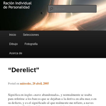
Blog de Rufus Gefangenen
Busca
Ración Individual de Personalidad
Menú principal
Inicio
Selecciones
Ir al contenido principal
Ir al contenido secundario
Dibujo
Fotografía
Acerca de
“Derelict”
Posted on
miércoles, 20 abril, 2005
Significa en ingles «nave abandonada», y normalmente se usaba
para referirse a los barcos que se dejaban a la deriva en alta mar, o en
su defecto, y es el significado al que realmente me refiero, a naves