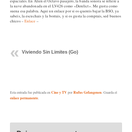
espaciales. En Alien el Octavo pasajero, la banda sonora se refiere a
la nave abandonada en el LV426 como «Derelict». Me gusta como
suena esa palabra. Aqui un enlace por si os quereis bajar la BSO, ya
sabeis, la escuchais y la borrais, y si os gusta la comprais, sed buenos
chicos –
Enlace
–
Viviendo Sin Limites (Go)
Esta entrada fue publicada en
Cine y TV
por
Rufus Gefangenen
. Guarda el
enlace permanente
.