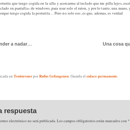
sturita que tengo cogida en la silla y acercarme al teclado que me pilla lejos, escr
eclado en pantalla» de windows, para usar solo el raton, y por lo tanto, una mano, y
rque tengo cogida la posturita… Pero no solo eso, es que, ademas, es verdad
ender a nadar…
Una cosa qu
Tonturones
Rufus Gefangenen
enlace permanente
licada en
por
. Guarda el
.
a respuesta
orreo electrónico no será publicada.
Los campos obligatorios están marcados con
*