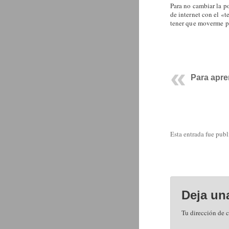
Para no cambiar la po
de internet con el «t
tener que moverme po
Para apr
Esta entrada fue pub
Deja un
Tu dirección de c