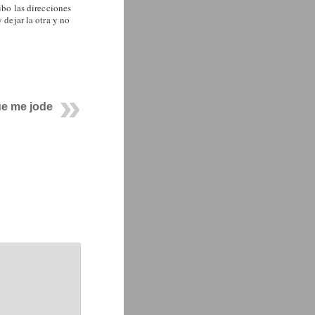
ibo las direcciones
 dejar la otra y no
e me jode