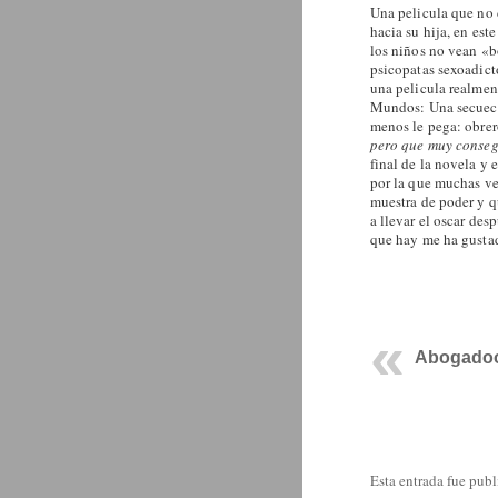
Una pelicula que no 
hacia su hija, en est
los niños no vean «b
psicopatas sexoadict
una pelicula realmen
Mundos: Una secuecia
menos le pega: obre
pero que muy conse
final de la novela y 
por la que muchas ve
muestra de poder y qu
a llevar el oscar des
que hay me ha gustado
Abogado
Esta entrada fue pub