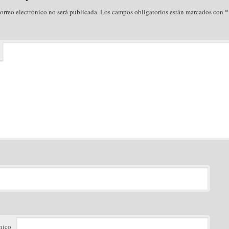
orreo electrónico no será publicada.
Los campos obligatorios están marcados con
*
nico