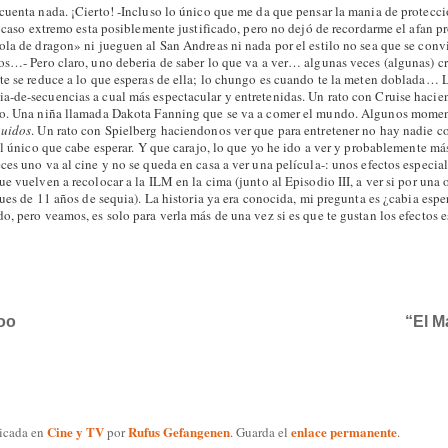
cuenta nada. ¡Cierto! -Incluso lo único que me da que pensar la mania de protecci
e caso extremo esta posiblemente justificado, pero no dejó de recordarme el afan p
ola de dragon» ni jueguen al San Andreas ni nada por el estilo no sea que se conv
os…- Pero claro, uno deberia de saber lo que va a ver… algunas veces (algunas) cr
te se reduce a lo que esperas de ella; lo chungo es cuando te la meten doblada… 
-de-secuencias a cual más espectacular y entretenidas. Un rato con Cruise hacie
ro. Una niña llamada Dakota Fanning que se va a comer el mundo. Algunos mome
guidos
. Un rato con Spielberg haciendonos ver que para entretener no hay nadie 
el único que cabe esperar. Y que carajo, lo que yo he ido a ver y probablemente má
ces uno va al cine y no se queda en casa a ver una película-: unos efectos especia
e vuelven a recolocar a la ILM en la cima (junto al Episodio III, a ver si por una 
pues de 11 años de sequia). La historia ya era conocida, mi pregunta es ¿cabia espe
, pero veamos, es solo para verla más de una vez si es que te gustan los efectos 
oo
“El M
Cine y TV
Rufus Gefangenen
enlace permanente
licada en
por
. Guarda el
.