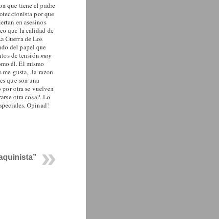
on que tiene el padre
roteccionista por que
iertan en asesinos
eo que la calidad de
La Guerra de Los
ndo del papel que
ntos de tensión
muy
como él. El mismo
s me gusta, -la razon
les que son una
o por otra se vuelven
rarse otra cosa?. Lo
especiales. Opinad!
aquinista”