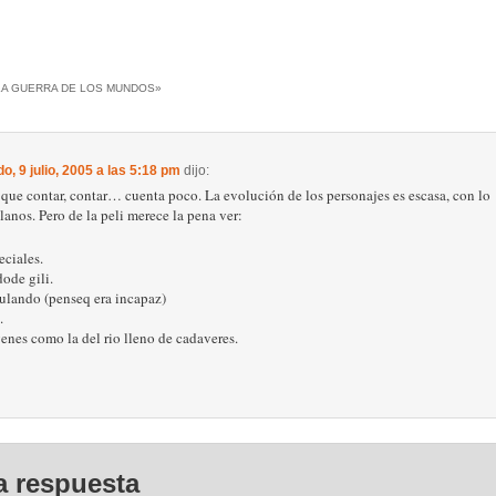
LA GUERRA DE LOS MUNDOS
»
o, 9 julio, 2005 a las 5:18 pm
dijo:
 que contar, contar… cuenta poco. La evolución de los personajes es escasa, con lo
anos. Pero de la peli merece la pena ver:
eciales.
ode gili.
culando (penseq era incapaz)
.
enes como la del rio lleno de cadaveres.
a respuesta