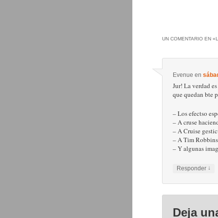
UN COMENTARIO EN «
Evenue
en
sábad
Jur! La verdad es
que quedan bte pl
– Los efectso esp
– A cruse haciend
– A Cruise gesti
– A Tim Robbins
– Y algunas imag
↓
Responder
Deja un