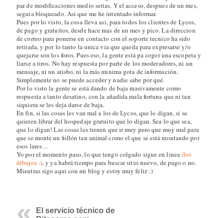
par de modificaciones medio serias. Y el acceso, despues de un mes,
seguia bloqueado. Asi que me he intentado informar.
Pues por lo visto, la cosa lleva asi, para todos los clientes de Lycos,
de pago y gratuitos, desde hace mas de un mes y pico. La direccion
de correo para ponerse en contacto con el soporte tecnico ha sido
retirada, y por lo tanto la unica via que queda para expresarse y/o
quejarse son los foros. Pues eso, la gente está pa coger una escopeta y
liarse a tiros. No hay respuesta por parte de los moderadores, ni un
mensaje, ni un atisbo, ni la más minima gota de información.
Simplemente no se puede acceder y nadie sabe por qué.
Por lo visto la gente se está dando de baja masivamente como
respuesta a tanto desatino, con la añadida mala fortuna que ni tan
siquiera se les deja darse de baja.
En fin, si las cosas les van mal a los de Lycos, que lo digan, si se
quieren librar del hospedaje gratuito que lo digan. Sea lo que sea,
que lo digan! Las cosas les tienen que ir muy pero que muy mal para
que se monte un follón tan animal como el que se está montando por
esos lares…
Yo por el momento paso, lo que tengo colgado sigue en linea
(los
dibujos :)
, y ya habrá tiempo para buscar sitio nuevo, de pago o no.
Mientras sigo aqui con mi blog y estoy muy feliz :)
El servicio técnico de