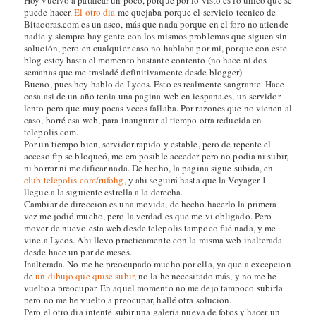
puede hacer.
El otro dia
me quejaba porque el servicio tecnico de
Bitacoras.com es un asco, más que nada porque en el foro no atiende
nadie y siempre hay gente con los mismos problemas que siguen sin
solución, pero en cualquier caso no hablaba por mi, porque con este
blog estoy hasta el momento bastante contento (no hace ni dos
semanas que me trasladé definitivamente desde blogger)
Bueno, pues hoy hablo de Lycos. Esto es realmente sangrante. Hace
cosa asi de un año tenia una pagina web en iespana.es, un servidor
lento pero que muy pocas veces fallaba. Por razones que no vienen al
caso, borré esa web, para inaugurar al tiempo otra reducida en
telepolis.com.
Por un tiempo bien, servidor rapido y estable, pero de repente el
acceso ftp se bloqueó, me era posible acceder pero no podia ni subir,
ni borrar ni modificar nada. De hecho, la pagina sigue subida, en
club.telepolis.com/rufohg
, y ahi seguirá hasta que la Voyager 1
llegue a la siguiente estrella a la derecha.
Cambiar de direccion es una movida, de hecho hacerlo la primera
vez me jodió mucho, pero la verdad es que me vi obligado. Pero
mover de nuevo esta web desde telepolis tampoco fué nada, y me
vine a Lycos. Ahi llevo practicamente con la misma web inalterada
desde hace un par de meses.
Inalterada. No me he preocupado mucho por ella, ya que a excepcion
de
un dibujo que quise subir
, no la he necesitado más, y no me he
vuelto a preocupar. En aquel momento no me dejo tampoco subirla
pero no me he vuelto a preocupar, hallé otra solucion.
Pero el otro dia intenté subir una galeria nueva de fotos y hacer un