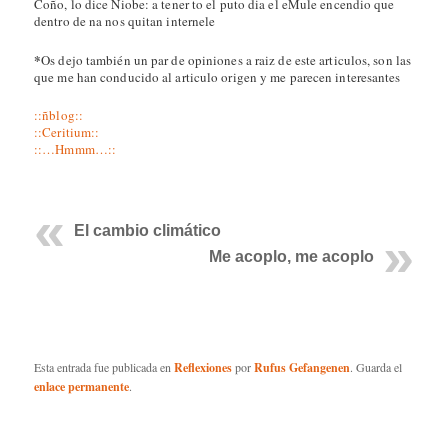
Coño, lo dice Niobe: a tener to el puto dia el eMule encendio que
dentro de na nos quitan internele
*
Os dejo también un par de opiniones a raiz de este articulos, son las
que me han conducido al articulo origen y me parecen interesantes
::ñblog::
::Ceritium::
::…Hmmm…::
El cambio climático
Me acoplo, me acoplo
Esta entrada fue publicada en
Reflexiones
por
Rufus Gefangenen
. Guarda el
enlace permanente
.