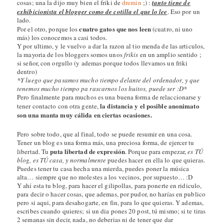
cosas; una la dijo muy bien el friki de
dremin
;) :
tanto tiene de
exhibicionista el blogger como de cotilla el que lo lee
. Eso por un
lado.
cuatro gatos que nos leen
Por el otro, porque los
(cuatro, ni uno
más) los conocemos a casi todos.
Y por ultimo, y le vuelvo a dar la razon al tio menda de las articulos,
la mayoria de los bloggers somos unos
frikis
en un amplio sentido ;
si señor, con orgullo (y ademas porque todos llevamos un friki
dentro)
*Y luego que pasamos mucho tiempo delante del ordenador, y que
tenemos mucho tiempo pa rascarnos los huitos, puede ser :D*
Pero finalmente para muchos es una buena forma de relaccionarse y
la distancia y el posible anonimato
tener contacto con otra gente,
son una manta muy cálida en ciertas ocasiones.
Pero sobre todo, que al final, todo se puede resumir en una cosa.
Tener un blog es una forma más, una preciosa forma, de ejercer tu
puta libertad de expresión
libertad. Tu
. Porque para empezar,
es TÚ
blog, es TÚ casa, y
normalmente
puedes hacer en ella lo que quieras.
Puedes tener tu casa hecha una mierda, puedes poner la música
alta… siempre que no molestes a los vecinos, por supuesto… :D
Y ahí esta tu blog, para hacer el gilipollas, para ponerte en ridiculo,
para decir o hacer cosas, que ademas, por pudor, no harías en publico
pero si aqui, para desahogarte, en fin, para lo que quieras. Y ademas,
escribes cuando quieres; si un dia pones 20 post, tú mismo; si te tiras
2 semanas sin decir, nada, no deberias ni de tener que dar