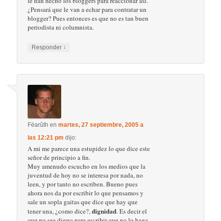
le han hecho los bloggers para reaccionar así.
¿Pensará que le van a echar para contratar un
blogger? Pues entonces es que no es tan buen
periodista ni columnista.
↓
Responder
Fëarûth
en
martes, 27 septiembre, 2005 a
las 12:21 pm
dijo:
A mi me parece una estupidez lo que dice este
señor de principio a fin.
Muy amenudo escucho en los medios que la
juventud de hoy no se interesa por nada, no
leen, y por tanto no escriben. Bueno pues
ahora nos da por escribir lo que pensamos y
sale un sopla gaitas que dice que hay que
dignidad
tener una, ¿como dice?,
. Es decir el
que no sea digno para escribir que no lo haga