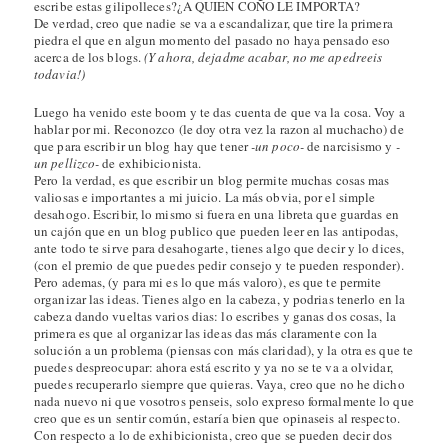
escribe estas gilipolleces?¿A QUIEN COÑO LE IMPORTA?
De verdad, creo que nadie se va a escandalizar, que tire la primera
piedra el que en algun momento del pasado no haya pensado eso
acerca de los blogs.
(Y ahora, dejadme acabar, no me apedreeis
todavia!)
Luego ha venido este boom y te das cuenta de que va la cosa. Voy a
hablar por mi. Reconozco (le doy otra vez la razon al muchacho) de
que para escribir un blog hay que tener
-un poco-
de narcisismo y
-
un pellizco-
de exhibicionista.
Pero la verdad, es que escribir un blog permite muchas cosas mas
valiosas e importantes a mi juicio. La más obvia, por el simple
desahogo. Escribir, lo mismo si fuera en una libreta que guardas en
un cajón que en un blog publico que pueden leer en las antipodas,
ante todo te sirve para desahogarte, tienes algo que decir y lo dices,
(con el premio de que puedes pedir consejo y te pueden responder).
Pero ademas, (y para mi es lo que más valoro), es que te permite
organizar las ideas. Tienes algo en la cabeza, y podrias tenerlo en la
cabeza dando vueltas varios dias: lo escribes y ganas dos cosas, la
primera es que al organizar las ideas das más claramente con la
solución a un problema (piensas con más claridad), y la otra es que te
puedes despreocupar: ahora está escrito y ya no se te va a olvidar,
puedes recuperarlo siempre que quieras. Vaya, creo que no he dicho
nada nuevo ni que vosotros penseis, solo expreso formalmente lo que
creo que es un sentir común, estaría bien que opinaseis al respecto.
Con respecto a lo de exhibicionista, creo que se pueden decir dos