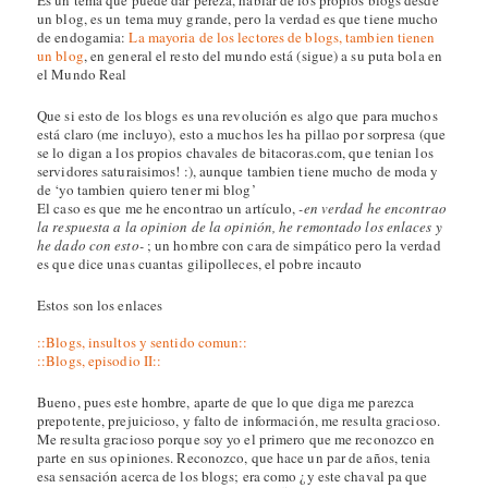
un blog, es un tema muy grande, pero la verdad es que tiene mucho
de endogamia:
La mayoria de los lectores de blogs, tambien tienen
un blog
, en general el resto del mundo está (sigue) a su puta bola en
el Mundo Real
Que si esto de los blogs es una revolución es algo que para muchos
está claro (me incluyo), esto a muchos les ha pillao por sorpresa (que
se lo digan a los propios chavales de bitacoras.com, que tenian los
servidores saturaisimos! :), aunque tambien tiene mucho de moda y
de ‘yo tambien quiero tener mi blog’
El caso es que me he encontrao un artículo,
-en verdad he encontrao
la respuesta a la opinion de la opinión, he remontado los enlaces y
he dado con esto-
; un hombre con cara de simpático pero la verdad
es que dice unas cuantas gilipolleces, el pobre incauto
Estos son los enlaces
::Blogs, insultos y sentido comun::
::Blogs, episodio II::
Bueno, pues este hombre, aparte de que lo que diga me parezca
prepotente, prejuicioso, y falto de información, me resulta gracioso.
Me resulta gracioso porque soy yo el primero que me reconozco en
parte en sus opiniones. Reconozco, que hace un par de años, tenia
esa sensación acerca de los blogs; era como ¿y este chaval pa que