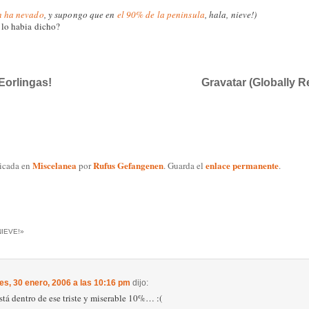
n ha nevado
, y supongo que en
el 90% de la peninsula
, hala, nieve!)
 lo habia dicho?
Eorlingas!
Gravatar (Globally 
Miscelanea
Rufus Gefangenen
enlace permanente
licada en
por
. Guarda el
.
NIEVE!
»
es, 30 enero, 2006 a las 10:16 pm
dijo:
tá dentro de ese triste y miserable 10%… :(