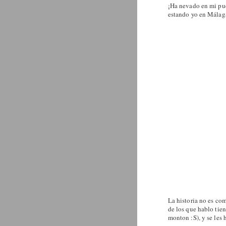
¡Ha nevado en mi pue
estando yo en Málag
La historia no es com
de los que hablo tie
monton :S), y se les