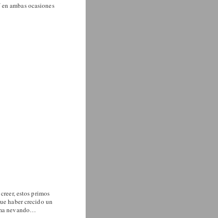
Y en ambas ocasiones
creer, estos primos
que haber crecido un
ncima nevando…