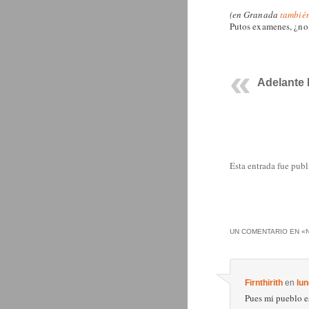
(en Granada
tambié
Putos examenes, ¿no
Adelante 
Esta entrada fue pub
UN COMENTARIO EN «
Firnthirith
en
lun
Pues mi pueblo es