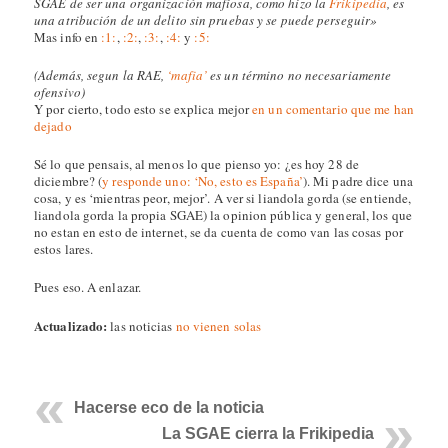
SGAE de ser una organización mafiosa, como hizo la
Frikipedia
, es
una atribución de un delito sin pruebas y se puede perseguir»
Mas info en
:1:
,
:2:
,
:3:
,
:4:
y
:5:
(Además, segun la RAE,
‘mafia’
es un término no necesariamente
ofensivo)
Y por cierto, todo esto se explica mejor
en un comentario que me han
dejado
Sé lo que pensais, al menos lo que pienso yo: ¿es hoy 28 de
diciembre? (
y responde uno: ‘No, esto es España’
). Mi padre dice una
cosa, y es ‘mientras peor, mejor’. A ver si liandola gorda (se entiende,
liandola gorda la propia SGAE) la opinion pública y general, los que
no estan en esto de internet, se da cuenta de como van las cosas por
estos lares.
Pues eso. A enlazar.
Actualizado:
las noticias
no vienen solas
Hacerse eco de la noticia
La SGAE cierra la Frikipedia