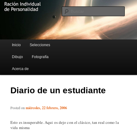
Blog de Rufus Gefangenen
Busca
Ración Individual de Personalidad
Menú principal
Inicio
Selecciones
Ir al contenido principal
Ir al contenido secundario
Dibujo
Fotografía
Acerca de
Diario de un estudiante
Posted on
miércoles, 22 febrero, 2006
Esto es insuperable. Aqui os dejo con el clásico, tan real como la
vida misma