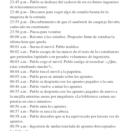
23:45 p.m – Pablo se deshace del cadaver de un ex-futuro ingeniero
de telecomunicaciones.
23:46 p.m – Descanso para coger algo de comida basura de la
maquina de la entrada.
23:55 p.m – Descubrimiento de que el sandwich de cangrejo llevaba
caducado un cuatrimstre.
23:56 p.m – Pausa para vomitar.
00:00 a.m – Retorno a los estudios. Proposito firme de estudiar la
ultima hora que queda.
00:01 a.m – Suena el movil. Pablo maldice.
00:02 a.m – Pablo escapa de las manos de el resto de los estudiantes
que pretenden lapidarlo con pesados volumenes de ingenieria.
00:03 a.m – Pablo coge el movil. Pablo cuelga al escuchar: «¿Que,
estas estudiando mucho?».
00:04 a.m – Pablo tira el movil a la papelera.
00:05 a.m – Pablo posa su mirada sobre los apuntes.
00:45 a.m – Pablo se despierta con los apuntes pegados a la cara.
00:46 a.m – Pablo vuelve a mirar los apuntes.
00:55 a.m – Pablo se despierta con los apuntes pegados de nuevo a
la mejilla mientras suena por megafonia «La biblioteca cerrara sus
puertas en cinco minutos»
00:56 a.m – Pablo mira los apuntes.
00:57 a.m – Pablo se rasca la cabeza.
00:58 a.m – Pablo descubre que se ha equivocado por tercera vez de
apuntes.
00:59 a.m – Ingestion de media tonelada de apuntes fotocopiados:
les falta sal.