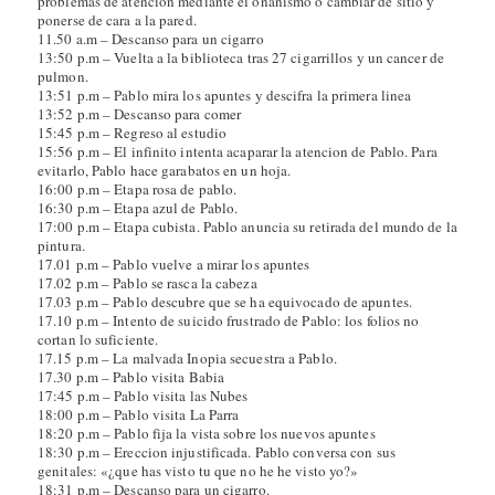
problemas de atencion mediante el onanismo o cambiar de sitio y
ponerse de cara a la pared.
11.50 a.m – Descanso para un cigarro
13:50 p.m – Vuelta a la biblioteca tras 27 cigarrillos y un cancer de
pulmon.
13:51 p.m – Pablo mira los apuntes y descifra la primera linea
13:52 p.m – Descanso para comer
15:45 p.m – Regreso al estudio
15:56 p.m – El infinito intenta acaparar la atencion de Pablo. Para
evitarlo, Pablo hace garabatos en un hoja.
16:00 p.m – Etapa rosa de pablo.
16:30 p.m – Etapa azul de Pablo.
17:00 p.m – Etapa cubista. Pablo anuncia su retirada del mundo de la
pintura.
17.01 p.m – Pablo vuelve a mirar los apuntes
17.02 p.m – Pablo se rasca la cabeza
17.03 p.m – Pablo descubre que se ha equivocado de apuntes.
17.10 p.m – Intento de suicido frustrado de Pablo: los folios no
cortan lo suficiente.
17.15 p.m – La malvada Inopia secuestra a Pablo.
17.30 p.m – Pablo visita Babia
17:45 p.m – Pablo visita las Nubes
18:00 p.m – Pablo visita La Parra
18:20 p.m – Pablo fija la vista sobre los nuevos apuntes
18:30 p.m – Ereccion injustificada. Pablo conversa con sus
genitales: «¿que has visto tu que no he he visto yo?»
18:31 p.m – Descanso para un cigarro.