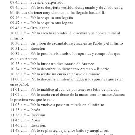
07.45 a.m – Suena el despertador.
09.45 a.m – Pablo se despierta vestido, desayunado y duchado en la
biblioteca sin tener muy claro como ha llegado hasta alli.
09.46 a.m – Pablo se quita una legaña
09.47 a.m – Pablo se quita otra legaña
09.48 a.m – Otra legaña.
10.00 a.m – Pablo saca los apuntes, el discman y se pone a mirar al
infinito
10.30 a.m – Un pibon de escandalo se cruza entre Pablo y el infinito
10.31 a.m – Ereccion
10.32 a.m – Pablo posa la vista sobre los apuntes y comprueba que
estan en Arameo.
10.33 a.m – Pablo busca un diccionario de Arameo.
10.34 a.m – Pablo descubre un dicionario Arameo – Binario.
10.36 a.m – Pablo recibe un curso intensivo de binario.
11.00 a.m – Pablo descubre al intentar traducir los apuntes que estan
en español.
11.01 a.m – Pablo maldice al Juanca por tener esa letra de mierda.
11.02 a.m – Pablo anota en el dorso de la mano «cortar manos Juanca
la proxima vez que le vea»
11.03 a.m – Pablo vuelve a posar su mirada en el infinito
11.35 a.m – Pibón.
11.36 a.m – Ereccion
11.45 a.m – Pibón
11.46 a.m – Erección.
11.47 a.m – Pablo se plantea bajar a los baños y arreglar sus