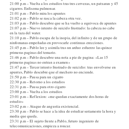
21:00 p.m – Vuelta a los estudios tras tres cervezas, un patxaran y 45
cigarros. Enfisema pulmonar.
21:01 p.m – Pablo mira los apuntes
21:02 p.m – Pablo se rasca la cabeza otra vez.
21:03 p.m – Pablo descubre que se ha vuelto a equivoca de apuntes
21:07 p.m – Nuevo intento de suicido frustrado: la cabeza no cabe
en la taza del water.
21:10 p.m – Pablo escapa de la inopia, del infinito y de un grupo de
ninfomanas empeñadas en provocarle continuas erecciones.
21:45 p.m – Pablo lee y asimila tras un arduo esfuerzo las quince
primeras paginas del temario.
21:46 p.m – Pablo descubre una nota a pie de pagina: «Las 15
primeras paginas no entran a examen»
21:47 p.m – Tercer intento frustrado de suicidio: tras envolverse en
apuntes, Pablo descubre que el mechero no enciende.
21:50 p.m – Pausa para un cigarro
22:30 p.m – Retorno a los estudios
22:31 p.m – Pausa para otro cigarro
23:00 p.m – Vuelta a los estudios
23:01 p.m – Reflexion: «me quedan exactamente dos horas de
estudio»
23:02 p.m – Ataque de angustia existencial.
23:30 p.m – Pablo se hace a la idea de estudiar seriamente la hora y
media que queda.
23:31 p.m – El sujeto frente a Pablo, futuro ingeniero de
telecomunicaciones, empieza a roncar.