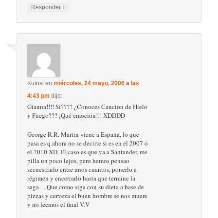
↓
Responder
Kuinsi
en
miércoles, 24 mayo, 2006 a las
4:43 pm
dijo:
Gianna!!!! Sí???? ¿Conoces Cancion de Hielo
y Fuego??? ¡Qué emoción!!! XDDDD
George R.R. Martin viene a España, lo que
pasa es q ahora no se decirte si es en el 2007 o
el 2010 XD. El caso es que va a Santander, me
pilla un poco lejos, pero hemos pensao
secuestrarlo entre unos cuantos, ponerlo a
régimen y encerrarlo hasta que termine la
saga… Que como siga con su dieta a base de
pizzas y cerveza el buen hombre se nos muere
y no leemos el final V.V