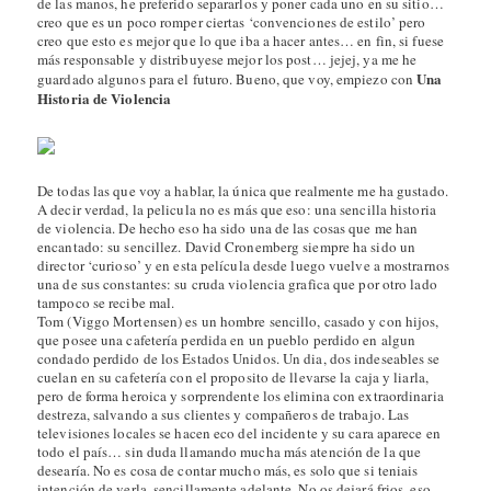
de las manos, he preferido separarlos y poner cada uno en su sitio…
creo que es un poco romper ciertas ‘convenciones de estilo’ pero
creo que esto es mejor que lo que iba a hacer antes… en fin, si fuese
más responsable y distribuyese mejor los post… jejej, ya me he
Una
guardado algunos para el futuro. Bueno, que voy, empiezo con
Historia de Violencia
De todas las que voy a hablar, la única que realmente me ha gustado.
A decir verdad, la pelicula no es más que eso: una sencilla historia
de violencia. De hecho eso ha sido una de las cosas que me han
encantado: su sencillez. David Cronemberg siempre ha sido un
director ‘curioso’ y en esta película desde luego vuelve a mostrarnos
una de sus constantes: su cruda violencia grafica que por otro lado
tampoco se recibe mal.
Tom (Viggo Mortensen) es un hombre sencillo, casado y con hijos,
que posee una cafetería perdida en un pueblo perdido en algun
condado perdido de los Estados Unidos. Un dia, dos indeseables se
cuelan en su cafetería con el proposito de llevarse la caja y liarla,
pero de forma heroica y sorprendente los elimina con extraordinaria
destreza, salvando a sus clientes y compañeros de trabajo. Las
televisiones locales se hacen eco del incidente y su cara aparece en
todo el país… sin duda llamando mucha más atención de la que
desearía. No es cosa de contar mucho más, es solo que si teniais
intención de verla, sencillamente adelante. No os dejará frios, eso