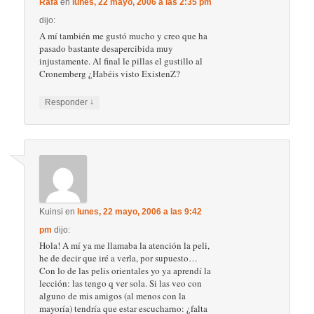
Rafa
en
lunes, 22 mayo, 2006 a las 2:35 pm
dijo:
A mí también me gustó mucho y creo que ha
pasado bastante desapercibida muy
injustamente. Al final le pillas el gustillo al
Cronemberg ¿Habéis visto ExistenZ?
↓
Responder
Kuinsi
en
lunes, 22 mayo, 2006 a las 9:42
pm
dijo:
Hola! A mí ya me llamaba la atención la peli,
he de decir que iré a verla, por supuesto…
Con lo de las pelis orientales yo ya aprendí la
lección: las tengo q ver sola. Si las veo con
alguno de mis amigos (al menos con la
mayoría) tendría que estar escucharno: ¿falta