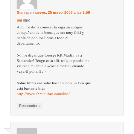
Gianna
en
jueves, 25 mayo, 2006 a las 2:56
pm
dijo:
A mi me dio a conocer la saga un antiguo
compañero de la beca, que era muy friki y
había dejado los libros a todo el
departamento.
No me digas que George RR Martin va a
Santander! Tengo casa allí, así que puedo ir a
visitar a mi abuela «casualmente» cuando
vaya él por allí :-).
Sobre libros encontré hace tiempo un foro que
está bastante bien:
http://www.abretelibro.com/foro/
↓
Responder