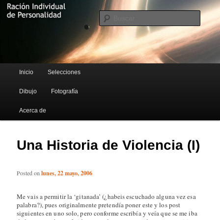
Blog de Rufus Gefangenen
Busca
Ración Individual de Personalidad
Menú principal
Inicio
Selecciones
Ir al contenido principal
Ir al contenido secundario
Dibujo
Fotografía
Acerca de
Una Historia de Violencia (I)
Posted on
lunes, 22 mayo, 2006
Me vais a permitir la ‘gitanada’ (¿habeis escuchado alguna vez esa
palabra?), pues originalmente pretendía poner este y los post
siguientes en uno solo, pero conforme escribía y veía que se me iba