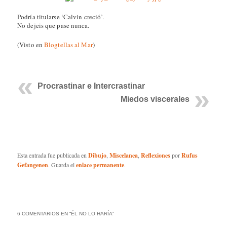
Podría titularse ‘Calvin creció’.
No dejeis que pase nunca.
(Visto en
Blogtellas al Mar
)
Procrastinar e Intercrastinar
Miedos viscerales
Esta entrada fue publicada en
Dibujo
,
Miscelanea
,
Reflexiones
por
Rufus
Gefangenen
. Guarda el
enlace permanente
.
6 COMENTARIOS EN “
ÉL NO LO HARÍA
”