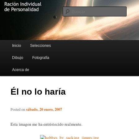
Blog de Rufus Gefangenen
Busca
Ración Individual de Personalidad
Menú principal
Inicio
Selecciones
Ir al contenido principal
Ir al contenido secundario
Dibujo
Fotografía
Acerca de
Él no lo haría
Posted on
sábado, 20 enero, 2007
Esta imagen me ha entristecido realmente.