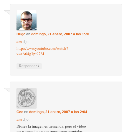
Hugo
en
domingo, 21 enero, 2007 a las 1:28
am
dijo:
http://www.youtube.com/watch?
v=zA64g3pi97M
↓
Responder
Geo
en
domingo, 21 enero, 2007 a las 2:04
am
dijo:
Dioses la imagen es tremenda, pero el video
me a causado graves transtornos mentales