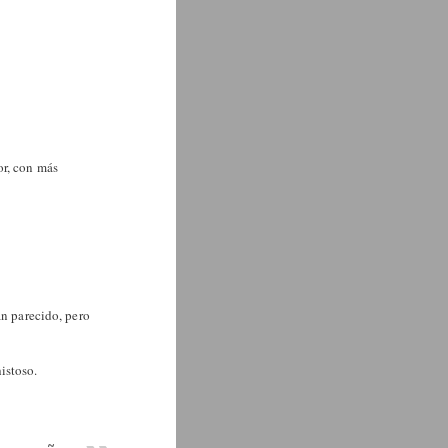
or, con más
an parecido, pero
istoso.