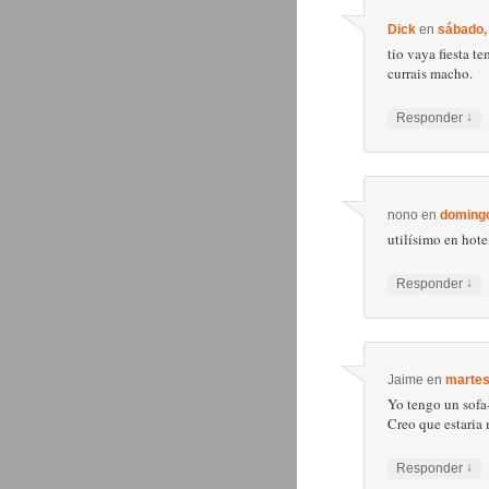
Dick
en
sábado,
tio vaya fiesta t
currais macho.
↓
Responder
nono
en
domingo
utilísimo en hote
↓
Responder
Jaime
en
martes
Yo tengo un sofa
Creo que estaria
↓
Responder