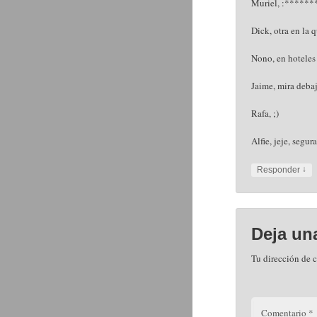
Muriel, :******
Dick, otra en la 
Nono, en hoteles
Jaime, mira debaj
Rafa, ;)
Alfie, jeje, segu
↓
Responder
Deja un
Tu dirección de c
Comentario
*