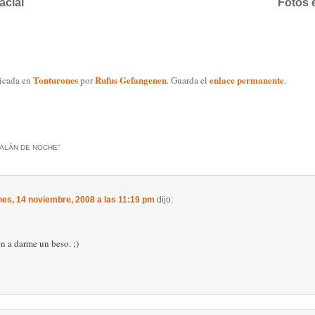
acial
Fotos 
Tonturones
Rufus Gefangenen
enlace permanente
licada en
por
. Guarda el
.
ALÁN DE NOCHE
”
nes, 14 noviembre, 2008 a las 11:19 pm
dijo:
n a darme un beso. ;)