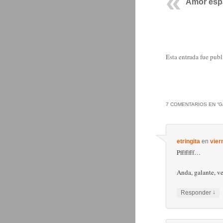
Amor esp
Esta entrada fue pub
7 COMENTARIOS EN “
G
etringita
en
vier
Pfffffff…
Anda, galante, ve
↓
Responder