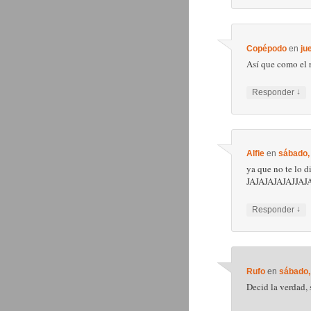
Copépodo
en
ju
Así que como el r
↓
Responder
Alfie
en
sábado,
ya que no te lo d
JAJAJAJAJAJJAJA
↓
Responder
Rufo
en
sábado,
Decid la verdad,