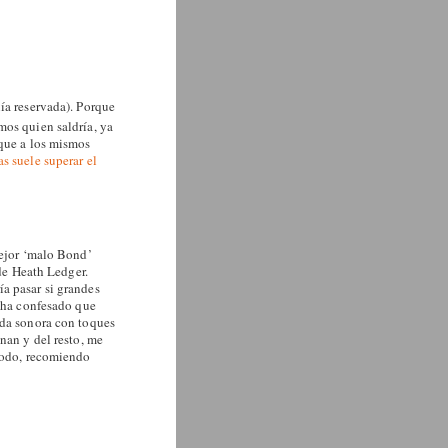
nía reservada)
. Porque
mos quien saldría, ya
 que a los mismos
s suele superar el
ejor ‘malo Bond’
 de Heath Ledger.
a pasar si grandes
e ha confesado que
nda sonora con toques
nan y del resto, me
 todo, recomiendo