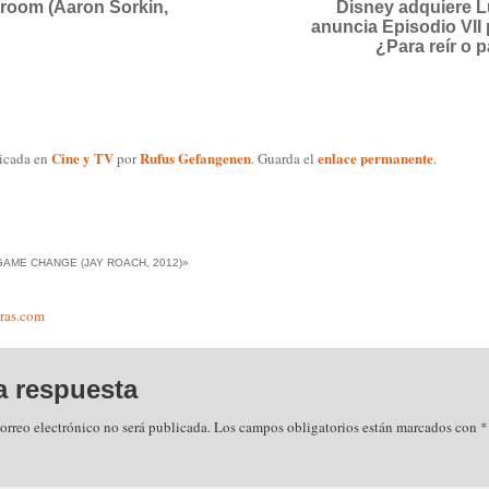
room (Aaron Sorkin,
Disney adquiere L
anuncia Episodio VII 
¿Para reír o p
Cine y TV
Rufus Gefangenen
enlace permanente
licada en
por
. Guarda el
.
GAME CHANGE (JAY ROACH, 2012)
»
ras.com
a respuesta
orreo electrónico no será publicada.
Los campos obligatorios están marcados con
*