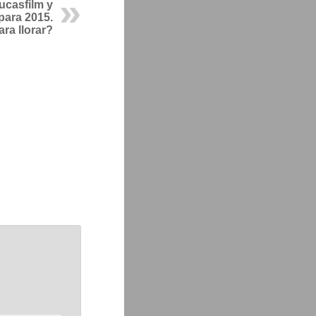
ucasfilm y
para 2015.
ara llorar?