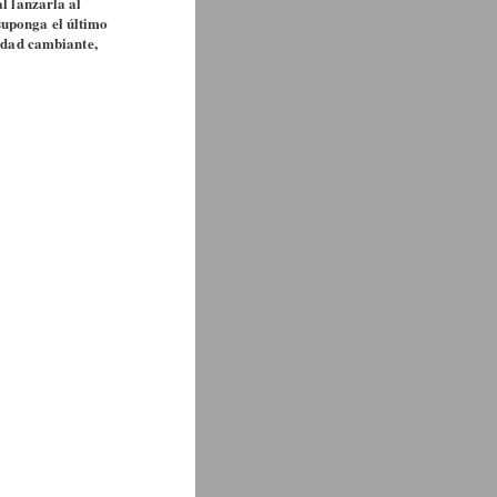
al lanzarla al
z suponga el último
idad cambiante,