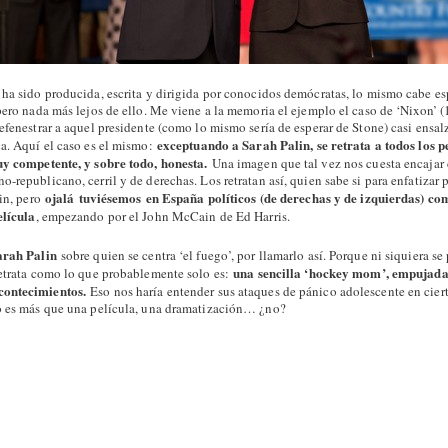
 ha sido producida, escrita y dirigida por conocidos demócratas, lo mismo cabe es
pero nada más lejos de ello. Me viene a la memoria el ejemplo el caso de ‘Nixon’ (
efenestrar a aquel presidente (como lo mismo sería de esperar de Stone) casi ensal
exceptuando a Sarah Palin, se retrata a todos los 
ca. Aquí el caso es el mismo:
uy competente, y sobre todo, honesta.
Una imagen que tal vez nos cuesta encajar 
-republicano, cerril y de derechas. Los retratan así, quien sabe si para enfatizar p
ojalá tuviésemos en España políticos (de derechas y de izquierdas) co
lin, pero
elícula
, empezando por el John McCain de Ed Harris.
rah Palin
sobre quien se centra ‘el fuego’, por llamarlo así. Porque ni siquiera se
una sencilla ‘hockey mom’, empujada
retrata como lo que probablemente solo es:
contecimientos.
Eso nos haría entender sus ataques de pánico adolescente en cie
o es más que una película, una dramatización… ¿no?