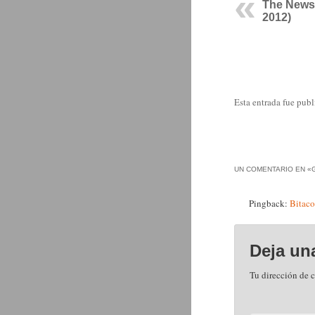
The News
2012)
Esta entrada fue pub
UN COMENTARIO EN «
Pingback:
Bitaco
Deja un
Tu dirección de c