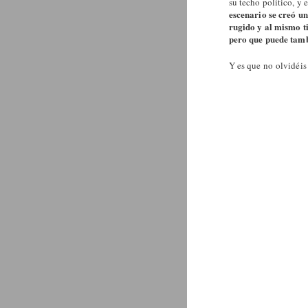
su techo político, y 
escenario se creó u
rugido y al mismo t
pero que puede tam
Y es que no olvidéis