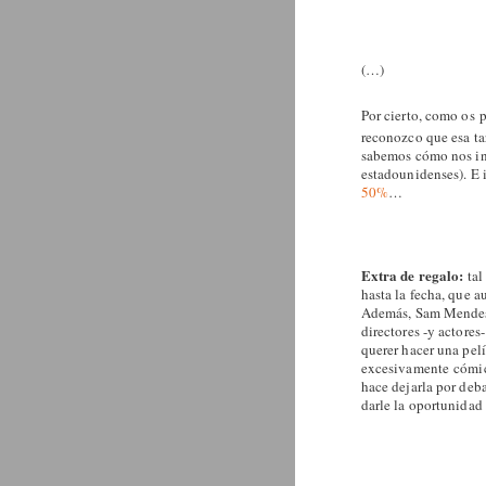
(…)
Por cierto, como os 
reconozco que esa ta
sabemos cómo nos int
estadounidenses). E 
50%
…
Extra de regalo:
tal
hasta la fecha, que a
Además, Sam Mendes e
directores -y actore
querer hacer una pel
excesivamente cómicos
hace dejarla por deb
darle la oportunidad 