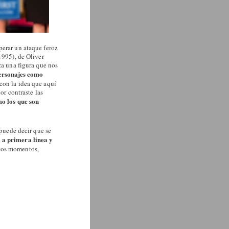
perar un ataque feroz
1995), de Oliver
za una figura que nos
personajes como
con la idea que aquí
or contraste las
mo los que son
 puede decir que se
 a primera linea y
rtos momentos,