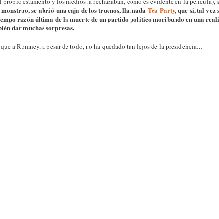
el propio estamento y los medios la rechazaban, como es evidente en la película),
n monstruo, se abrió una caja de los truenos, llamada
Tea Party
, que si, tal ve
iempo razón última de la muerte de un partido político moribundo en una real
bién dar muchas sorpresas.
 que a Romney, a pesar de todo, no ha quedado tan lejos de la presidencia…