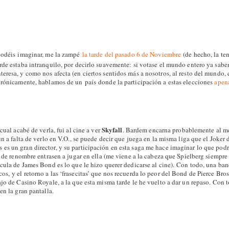
podéis imaginar, me la zampé
la tarde del pasado 6 de Noviembre
(de hecho, la te
rde estaba intranquilo, por decirlo suavemente: si votase el mundo entero ya sabe
eresa, y como nos afecta (en ciertos sentidos más a nosotros, al resto del mundo,
irónicamente, hablamos de un país donde la participación a estas elecciones
apena
Skyfall
 cual acabé de verla, fui al cine a ver
. Bardem encarna probablemente al m
un a falta de verlo en V.O., se puede decir que juega en la misma liga que el Joker
s un gran director, y su participación en esta saga me hace imaginar lo que podrí
s- de renombre entrasen a jugar en ella (me viene a la cabeza que Spielberg siempr
ícula de James Bond es lo que le hizo querer dedicarse al cine). Con todo, una ba
, y el retorno a las ‘frasecitas’ que nos recuerda lo peor del Bond de Pierce Bros
ajo de Casino Royale, a la que esta misma tarde le he vuelto a dar un repaso. Con
en la gran pantalla.