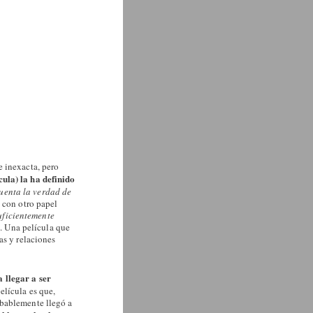
e inexacta, pero
ula) la ha definido
uenta la verdad de
 con otro papel
suficientemente
e. Una película que
as y relaciones
 llegar a ser
elícula es que,
obablemente llegó a