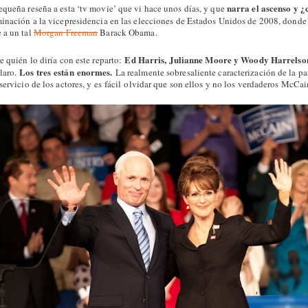
narra el ascenso y ¿
equeña reseña a esta ‘tv movie’ que vi hace unos días, y que
inación a la vicepresidencia en las elecciones de Estados Unidos de 2008, dond
 a un tal
Morgan Freeman
Barack Obama.
Ed Harris, Julianne Moore y Woody Harrelso
e quién lo diría con este reparto:
Los tres están enormes.
laro.
La realmente sobresaliente caracterización de la p
servicio de los actores, y es fácil olvidar que son ellos y no los verdaderos McCai