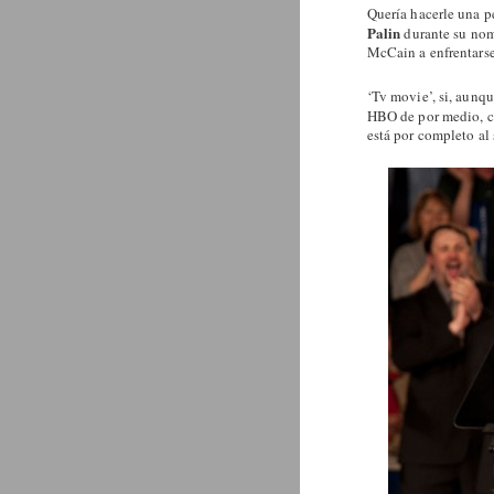
Quería hacerle una p
Palin
durante su nom
McCain a enfrentarse
‘Tv movie’, si, aunqu
HBO de por medio, c
está por completo al 