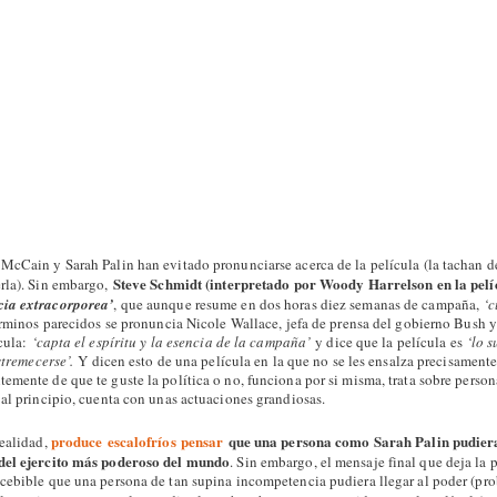
McCain y Sarah Palin han evitado pronunciarse acerca de la película (la tachan d
Steve Schmidt (interpretado por Woody Harrelson en la pelíc
rla). Sin embargo,
cia extracorporea’
, que aunque resume en dos horas diez semanas de campaña,
‘c
érminos parecidos se pronuncia Nicole Wallace, jefa de prensa del gobierno Bush y
ícula:
‘capta el espíritu y la esencia de la campaña’
y dice que la película es
‘lo 
stremecerse’.
Y dicen esto de una película en la que no se les ensalza precisament
emente de que te guste la política o no, funciona por si misma, trata sobre person
 al principio, cuenta con unas actuaciones grandiosas.
produce escalofríos pensar
que una persona como Sarah Palin pudiera
realidad,
del ejercito más poderoso del mundo
. Sin embargo, el mensaje final que deja la p
cebible que una persona de tan supina incompetencia pudiera llegar al poder (pr