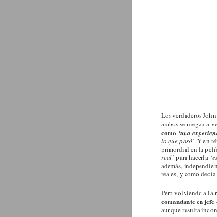
Los verdaderos John 
ambos se niegan a ve
como
‘una experien
lo que pasó’
. Y en t
primordial en la pel
real’
para hacerla
‘e
además, independient
reales, y como decía
Pero volviendo a la 
comandante en jefe 
aunque resulta incon