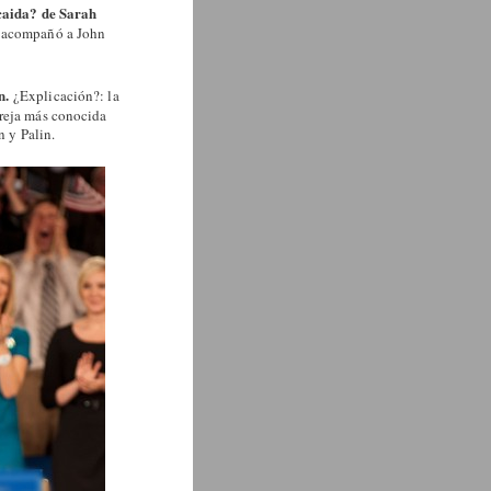
caida? de Sarah
e acompañó a John
n.
¿Explicación?: la
areja más conocida
n y Palin.