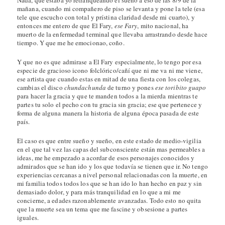
mañana, cuando mi compañero de piso se levanta y pone la tele (esa
tele que escucho con total y prístina claridad desde mi cuarto), y
entonces me entero de que El Fary,
ese Fary
, mito nacional, ha
muerto de la enfermedad terminal que llevaba arrastrando desde hace
tiempo. Y que me he emocionao, coño.
Y que no es que admirase a El Fary especialmente, lo tengo por esa
especie de gracioso icono folclórico/cañí que ni me va ni me viene,
ese artista que cuando estas en mitad de una fiesta con los colegas,
cambias el disco
chundachunda
de turno y pones
ese toribito guapo
para hacer la gracia y que te manden todos a la mierda mientras te
partes tu solo el pecho con tu gracia sin gracia; ese que pertenece y
forma de alguna manera la historia de alguna época pasada de este
país.
El caso es que entre sueño y sueño, en este estado de medio-vigilia
en el que tal vez las capas del subconsciente están mas permeables a
ideas, me he empezado a acordar de esos personajes conocidos y
admirados que se han ido y los que todavía se tienen que ir. No tengo
experiencias cercanas a nivel personal relacionadas con la muerte, en
mi familia todos todos los que se han ido lo han hecho en paz y sin
demasiado dolor, y para más tranquilidad en lo que a mi me
concierne, a edades razonablemente avanzadas. Todo esto no quita
que la muerte sea un tema que me fascine y obsesione a partes
iguales.