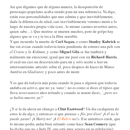
Asi que digamos que de alguna manera, la desaparición de
personajes populares acaba siendo para mi una referencia. Ya digo,
están esas personalidades que uno admira y que inevitablemente,
dada la diferencia de edad, casi inevitablemente veremos morir a lo
largo de nuestra propia vida (casi.. lo mismo caemos nosotros antes,
quien sabe…). Que morirse se mueren muchos, pero de golpe hay
alguno que se va y te toca la fibra sensible.
Carl Sagan
Stanley Kubrick
Y que recuerdo la muerte de
, o como
se
fue sin avisar cuando todavía tenía pendiente de estreno una peli con
Miguel Gila
el Cruise
y
la Kidman
, y como
se fue también y
Richard Harris
realmente me emocioné, igual que me pasó con un
,
el cual era casi un desconocido para mi y solo acerté a leer un
interesantísimo articulo sobre él, poco despues de hacer de Marco
Aurelio en
Gladiator,
y poco antes de morir.
Y es que da todavía más pena cuando le pasa a alguien que todavia
andaba en activo, que no ya
‘sano’
; no es como si dices el típico que
lleva
nosecuantos
años retirado y cuando se muere dices,
‘¿pero no
se habia muerto ya?
‘
Clint Eastwood
¿Y si le da ahora un chungo a
? Un dia cualquiera de
estos le da algo, y entonces si que piensas
«¡No, por dios! ¡A él no le
puede pasar! ¡A Harry no! ¡A
El Rubio
no!»
. Ese autentico crack, que
Sean Connery
lo mismo podia andar bien retirado como hace
(que
ha dicho que no a Indy IV, que está muy agusto en su jubilación):