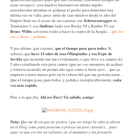
estao
arrugao
): esos machos lanzando un ultimo rugido
ensordecedor mientras se golpean el pecho para demostrar una
última vez su valía, poco antes de caer muertos desde lo alto del
Schwarzenegger
Empire State en el ocaso de sus carreras: ese
en
Stallone
Terminator 3, ese
liado con Rocky VI y Rambo IV, ese
Bruce Willis
calvorota liado a hacer la cuarta de la Jungla…
que los
ves y dices… joderrrr…
que el tiempo pasa para todos
Y por ultimo, que cojones,
. Si
hace 15 años de esas Olimpiadas y esa Expo de
señores, que
Sevilla
que recuerdo tan tan vividamente, o que llevo ya camino de
5 años estudiando esta puta carrera (que no veo momento de acabar)
y todavia recuerdo mi primer año aqui como si fuera ayer… que ya
empiezo a tener menos pelo en la cabeza del que me gustaría tener…
cada
Que el tiempo pasa, para todos, y jodida e inexplicablemente,
vez más rapido.
Ahí ese Fary! Un saludo, amigo
Pero a lo que iba:
Nota:
Que me dicen que no posteo, (que no tengo la cabeza ahora
en el blog como para pararme a pensar un post currado)… pues
aqui va uno escrito en caliente, en el momento y sin pensarlo