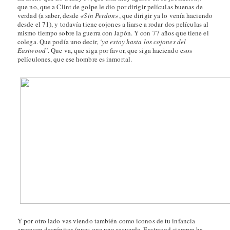
que no, que a Clint de golpe le dio por dirigir películas buenas de
verdad (a saber, desde
«Sin Perdon»
, que dirigir ya lo venía haciendo
desde el 71), y todavía tiene cojones a liarse a rodar dos películas al
mismo tiempo sobre la guerra con Japón. Y con 77 años que tiene el
colega. Que podía uno decir,
‘ya estoy hasta los cojones del
Eastwood’
. Que va, que siga por favor, que siga haciendo esos
películones, que ese hombre es inmortal.
Y por otro lado vas viendo también como iconos de tu infancia
aparecen decrépitos (pues que uno recuerde, Eastwood siempre ha