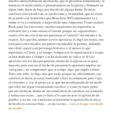
muchos ahora hablan de apostasíÂ­a, que es presentar, formalmente, la
renuncia al credo catolico, presentandose en la iglesia y firmando en
algun lado, darse de baja, por decirlo de alguna forma. Es decir,
catolicos convencidos de su catolicismo y cristiandad, que no estan
de acuerdo con la doctrina que Benedicto XVI seguramente va a
tomar (o va a continuar, o mejor dicho aun, empeorar). Como cuando
Bush ganó las elecciones, muchos americanos de izquierdas se
exiliaron (tal y como suena) a Canadá, porque no «aguantaban»
cuatro a?os ms con el mismo personaje al *mando* del mundo y de
su pais. A lo que iba, admiro a estos apostatas, lo digo sin ironia, son
cristianos convencidos, me parece encomiable la postura, defender
una ideal, seguir a un personaje historico o al menos lo que
representa, a Cristo, y al tiempo, romper con la organizacion a la que
se han dedicado x tiempo o se ha dedicado su vida y su fé Los
apostatas son los mas progresistas dentro de la iglesia en su gran
mayoria, pero aun asi el hecho de presentar la apostasía implica un
«desgarro», un compromiso que se rompe, algo que implica dolor.
Todo este rollo, lo digo mas que nada, porque yo, oficialmente, soy
catolico, es decir, yo estoy bautizado e hice la comunión, pero vaya,
el concepto, y voy al grano ya, es que me resssbaaaaala de tal modo
que ellos me sigan considerando catolico, y como yo tanta gente,
que me incluyan dentro de sus estadisticas de catolicos en el mundo
y todas esas cosas… que yo hace a?os que no piso la iglesia de mi
pueblo, y no me voy a molestar en presentar la apostasíÂ­a al cura,y
de hecho lo conozco bien… es mi vecino…
esto es lo que veo desde
mi cuarto
…