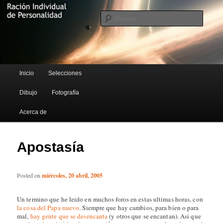
Blog de Rufus Gefangenen
Busca
Ración Individual de Personalidad
Menú principal
Inicio
Selecciones
Ir al contenido principal
Ir al contenido secundario
Dibujo
Fotografía
Acerca de
Apostasí­a
Posted on
miércoles, 20 abril, 2005
Un termino que he leido en muchos foros en estas ultimas horas, con
la cosa del Papa nuevo
. Siempre que hay cambios, para bien o para
mal,
hay gente que se desencanta
(y otros que se encantan). Asi que