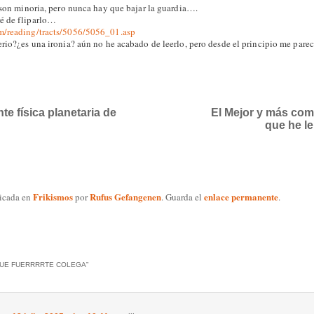
, son minoria, pero nunca hay que bajar la guardia….
é de fliparlo…
m/reading/tracts/5056/5056_01.asp
erio?¿es una ironia? aún no he acabado de leerlo, pero desde el principio me parec
nte física planetaria de
El Mejor y más co
que he l
Frikismos
Rufus Gefangenen
enlace permanente
licada en
por
. Guarda el
.
UE FUERRRRTE COLEGA
”