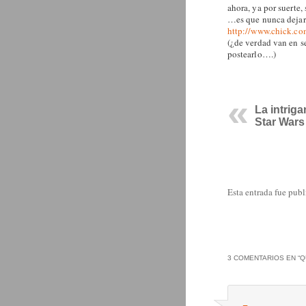
ahora, ya por suerte
…es que nunca dejar
http://www.chick.co
(¿de verdad van en s
postearlo….)
La intriga
Star Wars
Esta entrada fue pub
3 COMENTARIOS EN “
Q