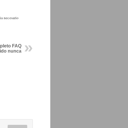
ia necesario
mpleto FAQ
eido nunca