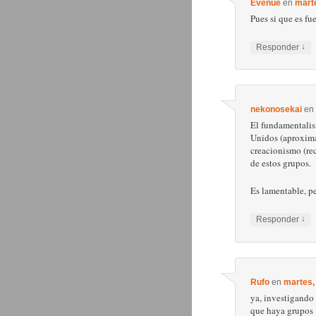
Evenue
en
marte
Pues si que es fu
↓
Responder
nekonosekai
en
El fundamentalis
Unidos (aproxima
creacionismo (rec
de estos grupos.
Es lamentable, pe
↓
Responder
Rufo
en
martes, 
ya, investigando
que haya grupos 