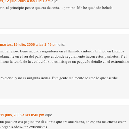
s, 12 julio, 2005 a las 10:11 am
dijo:
erte, al principio pense que era de coña… pero no. Me he quedado helada.
martes, 19 julio, 2005 a las 1:49 pm
dijo:
mo religioso tiene muchos seguidores en el llamado cinturón bíblico en Estados
damente en el sur del país), que es donde seguramente hacen estos panfletos. Y el
hazar la teoría de la evolución) no es más que un pequeño detalle en el extremism
ro cierto, y no es ninguna ironía. Esta gente realmente se cree lo que escribe.
19 julio, 2005 a las 8:40 pm
dijo:
 un poco en esa pagina me di cuenta que era americana, en españa me cuesta creer
«organizados» tan extremistas