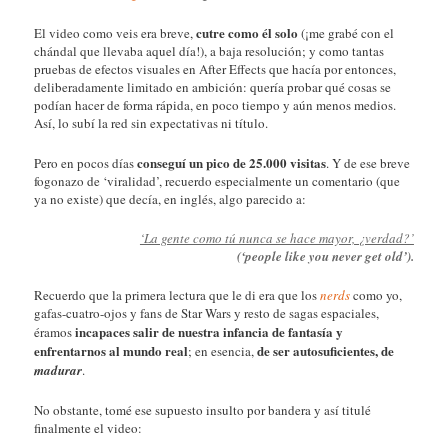
cutre como él solo
El video como veis era breve,
(¡me grabé con el
chándal que llevaba aquel día!), a baja resolución; y como tantas
pruebas de efectos visuales en After Effects que hacía por entonces,
deliberadamente limitado en ambición: quería probar qué cosas se
podían hacer de forma rápida, en poco tiempo y aún menos medios.
Así, lo subí la red sin expectativas ni título.
conseguí un pico de 25.000 visitas
Pero en pocos días
. Y de ese breve
fogonazo de ‘viralidad’, recuerdo especialmente un comentario (que
ya no existe) que decía, en inglés, algo parecido a:
‘La gente como tú nunca se hace mayor, ¿verdad?’
(‘people like you never get old’)
.
Recuerdo que la primera lectura que le di era que los
nerds
como yo,
gafas-cuatro-ojos y fans de Star Wars y resto de sagas espaciales,
incapaces salir de nuestra infancia de fantasía y
éramos
enfrentarnos al mundo real
de ser autosuficientes, de
; en esencia,
madurar
.
No obstante, tomé ese supuesto insulto por bandera y así titulé
finalmente el video: