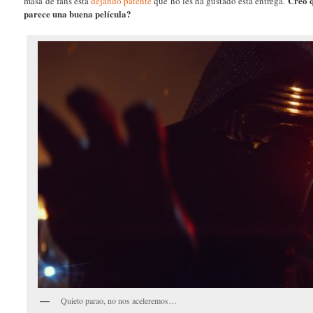
Creo 
masa de fans está
dejando patente
que no les ha gustado esta entrega.
parece una buena película?
Quieto parao, no nos aceleremos…