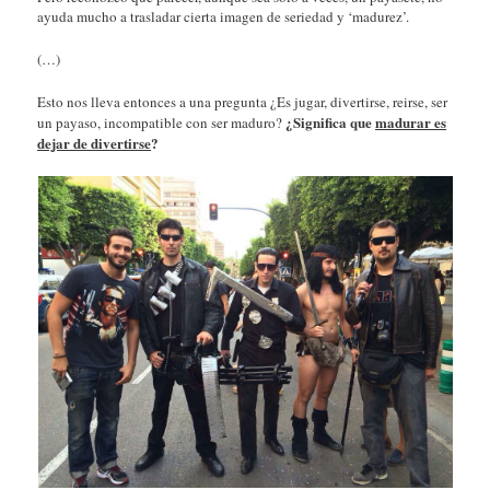
ayuda mucho a trasladar cierta imagen de seriedad y ‘madurez’.
(…)
Esto nos lleva entonces a una pregunta ¿Es jugar, divertirse, reirse, ser
¿Significa que
madurar es
un payaso, incompatible con ser maduro?
dejar de divertirse
?