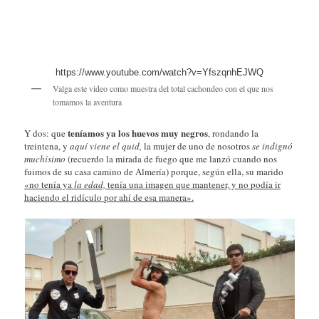
https://www.youtube.com/watch?v=YfszqnhEJWQ
Valga este video como muestra del total cachondeo con el que nos
tomamos la aventura
teníamos ya los huevos muy negros
Y dos: que
, rondando la
treintena, y
aquí viene el quid,
la mujer de uno de nosotros
se indignó
muchísimo
(recuerdo la mirada de fuego que me lanzó cuando nos
fuimos de su casa camino de Almería) porque, según ella, su marido
«no tenía ya
la edad,
tenía una imagen que mantener, y no podía ir
haciendo el ridículo por ahí de esa manera».