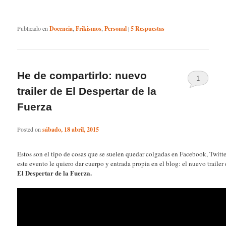
Publicado en
Docencia
,
Frikismos
,
Personal
|
5
Respuestas
He de compartirlo: nuevo
1
trailer de El Despertar de la
Fuerza
Posted on
sábado, 18 abril, 2015
Estos son el tipo de cosas que se suelen quedar colgadas en Facebook, Twitter
este evento le quiero dar cuerpo y entrada propia en el blog: el nuevo trailer
El Despertar de la Fuerza.