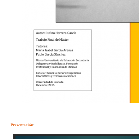
Presentación
: