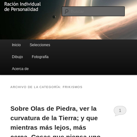
Blog de Rufus Gefangenen
Busca
Ración Individual de Personalidad
Menú principal
Inicio
Selecciones
Ir al contenido principal
Ir al contenido secundario
Dibujo
Fotografía
Acerca de
ARCHIVO DE LA CATEGORÍA:
FRIKISMOS
Sobre Olas de Piedra, ver la
1
curvatura de la Tierra; y que
mientras más lejos, más
cerca. Cosas que piensa uno