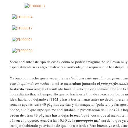
Sacar adelante este tipo de cosas, como os podéis imaginar, no se llevan mu
especialmente si es algo creativo y absorbente, que requiere que te estrujes l
Y cómo por mucho que a veces pienses
‘solo necesito aprobar, no pienso m
a mi se me acaban juntando el
y me lo quito de en medio’,
puto perfeccionis
bastardo
;
ansiaviva
y el resultado final ha sido que esta semana antes de l
horas diarias (hacía tiempecillo que no hacía este tipo de cosas, con lo que
idea, había ido dejando el TFM y hasta tres semanas antes no decidí presenta
semana apenas tenía 40 páginas escritas y sin maquetar (puñetero y farrago
noche, el día que supe que me adelantaban la presentación del lunes 21 a hoy
orden de otras 40 páginas hasta dejarlo
:
medioqué
cosas que al menos tení
aún en el proyecto. Acabé a las 10.30 de la
madrugada
mañana de lo que ya er
trabajar (habiendo ya avisado de que iba a ir tarde). Pero bueno, ya está, est