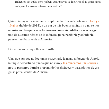
Ridículos sin duda, pero ¿sabéis que, una vez se fue Arnold, la gente hacía
cola para hacerse una foto con nosotros?
Quiero indagar más ese punto explorando otra anécdota mía.
Hace ya
10 años
(hablo de 2014), a un par de mis buenos amigos y a mi se nos
caracterizarnos como Arnold Schwarzenegger,
ocurrió no otra que
para recibirle y saludarle
uno de nuestros héroes de la infancia,
,
a Almería.
puesto que iba a venir
Dos cosas sobre aquella aventurilla.
Una, que aunque no logramos estrecharle la mano al bueno de Arnold,
(aunque demostrado queda que nos vio y
le arrancamos una sonrisa
),
nos lo pasamos bomba
preparando los disfraces y pasándonos de esa
guisa por el centro de Almería.