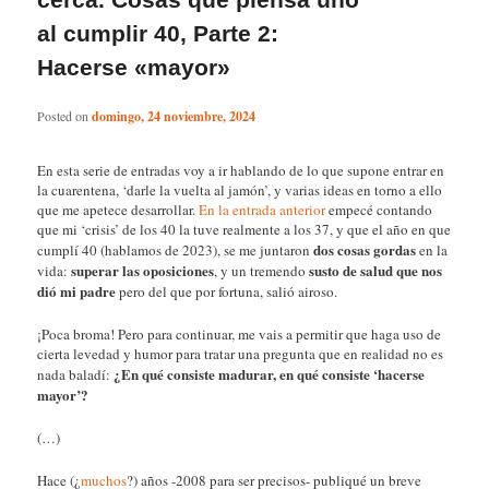
al cumplir 40, Parte 2:
Hacerse «mayor»
Posted on
domingo, 24 noviembre, 2024
En esta serie de entradas voy a ir hablando de lo que supone entrar en
la cuarentena, ‘darle la vuelta al jamón’, y varias ideas en torno a ello
que me apetece desarrollar.
En la entrada anterior
empecé contando
que mi ‘crisis’ de los 40 la tuve realmente a los 37, y que el año en que
dos cosas gordas
cumplí 40 (hablamos de 2023), se me juntaron
en la
superar las oposiciones
susto de salud que nos
vida:
, y un tremendo
dió mi padre
pero del que por fortuna, salió airoso.
¡Poca broma! Pero para continuar, me vais a permitir que haga uso de
cierta levedad y humor para tratar una pregunta que en realidad no es
¿En qué consiste madurar, en qué consiste ‘hacerse
nada baladí:
mayor’?
(…)
Hace (¿
muchos
?) años -2008 para ser precisos- publiqué un breve