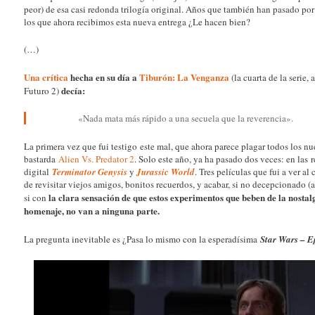
peor) de esa casi redonda trilogía original. Años que también han pasado por
los que ahora recibimos esta nueva entrega ¿Le hacen bien?
(…)
Una crítica
hecha en su día a
Tiburón: La Venganza
(la cuarta de la serie,
decía:
Futuro 2)
«Nada mata más rápido a una secuela que la reverencia».
La primera vez que fui testigo este mal, que ahora parece plagar todos los n
bastarda
Alien Vs. Predator 2
. S
olo este año, ya ha pasado dos veces: en las 
digital
Terminator Genysis
y
Jurassic World
. Tres películas que fui a ver a
de revisitar viejos amigos, bonitos recuerdos, y acabar, si no decepcionado (a
la clara sensación de que estos experimentos que beben de la nostal
si con
homenaje, no van a ninguna parte.
La pregunta inevitable es ¿Pasa lo mismo con la esperadísima
Star Wars – E