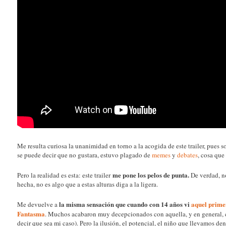
Me resulta curiosa la unanimidad en torno a la acogida de este trailer, pues s
se puede decir que no gustara, estuvo plagado de
memes
y
debates
, cosa que
me pone los pelos de punta.
Pero la realidad es esta: este trailer
De verdad, n
hecha, no es algo que a estas alturas diga a la ligera.
la misma sensación que cuando con 14 años vi
aquel prime
Me devuelve a
Fantasma
. Muchos acabaron muy decepcionados con aquella, y en general, c
decir que sea mi caso). Pero la ilusión, el potencial, el niño que llevamos dent