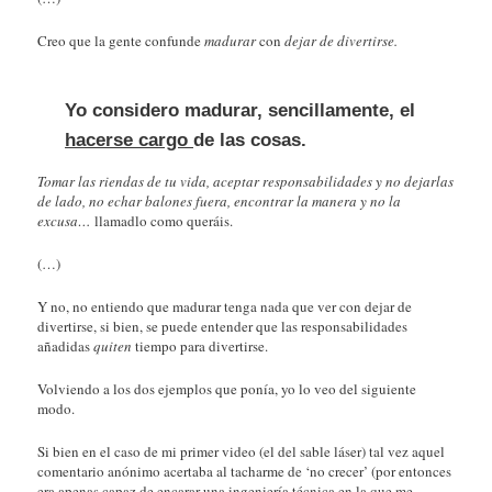
Creo que la gente confunde
madurar
con
dejar de divertirse.
Yo considero madurar, sencillamente, el
hacerse cargo
de las cosas.
Tomar las riendas de tu vida, aceptar responsabilidades y no dejarlas
de lado, no echar balones fuera, encontrar la manera y no la
excusa…
llamadlo como queráis.
(…)
Y no, no entiendo que madurar tenga nada que ver con dejar de
divertirse, si bien, se puede entender que las responsabilidades
añadidas
quiten
tiempo para divertirse.
Volviendo a los dos ejemplos que ponía, yo lo veo del siguiente
modo.
Si bien en el caso de mi primer video (el del sable láser) tal vez aquel
comentario anónimo acertaba al tacharme de ‘no crecer’ (por entonces
era apenas capaz de encarar una ingeniería técnica en la que me