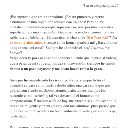
‘I’m never getting old’.
¡Por supuesto que era un inmaduro! ¡Era un puñetero y eterno
estudiante de una ingeniería técnica con 24 años! Pero no me
tachaban de inmaduro porque supiesen eso, sino por una razón más
superficial: era una
payasada
. ¿Grabarse haciendo el
monger
con un
sable laser? ¡Adelante! ¿Homenajear al chaval de
‘Star Wars Kid’
? ¡Ya
lo inventé años antes
, si acaso él me homenajeaba a mi! ¿Hacer humor
aunque sea a mi cosa? ¡Siempre he admirado el
‘self-depracating
humor’
!
Valga decir (y por eso cogí por bandera el título que le puse al video),
siempre he tenido
que a pesar de mi supuesta timidez e introversión,
dentro a un poco payasete y me gusta hacer reír a la gente.
Siempre he considerado la risa importante,
siempre lo fui el
bromista en casa en mi familia desde niño; una casa en la que mis
padres, aun siendo cariñosos, atentos y afectuosos, siempre los
recuerdo como ‘serios’; y tal vez desarrollé el humor como
compensación. E incluso a día de hoy, me encanta seguir buscando la
risa entre mi gente y en mis clases, con mis alumnos, pues pienso que
el humor siempre ayuda a un buen ambiente de aula y de aprendizaje,
he de decir.
Pero reconozco que parecer, aunque sea solo a veces, un payasete, no