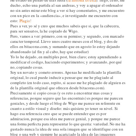
ducho, echo una partida al san andreas, y voy a apagar el ordenador
no sin antes mirar este blog a ver si hay comentarios, y me encuentro
con un pico en la «audiencia», e investigando me encuentro con
esto:
Plagio!
Pues a ver, yo sé y creo que muchos sabeis que si, que la cabecera,
para ser sensatos, la he copiado de Wigo.
Pero, vamos a ver: primero, con su permiso; y segundo, con marcado
caracter temporal. Llevo unos cuatro meses con el blog, y dos de
ellos en bitacoras.com, y sumando que en agosto lo estoy dejando
abandonado (al fin y al cabo, hay que estudiar)
Yo lo he dejado, en multiples post, bien claro; estoy aprendiendo a
modificar el codigo, haciendo experimentos; y avanzando, por qué
no, copiando cosas.
Soy un novato y cometo errores. Apenas he modificado la plantilla
original, lo cual puede inducir a pensar que me he plagiado al
completo (en todo caso, repito, si acaso me he plagiado de alguien es
de la plantilla original que ofrecen desde bitacoras.com).
Precisamente si copio cosas (y os reto a encontrar mas cosas y
referencias, porque seguro que las encontrais) es porque me parecen
geniales, y desde luego el blog de Wigo me parece un referente en
cuanto a estilo visual y diseño: más quisiera yo tener su nivel. Si
hago esa referencia creo que se puede entender que es por
admiracion, porque esa idea me parece genial, y porque me parece
una forma perfecta para representar lo que queria: variedad. No me ha
gustado nunca la idea de una sola imagen que se identifique con un
blog o una web y siempre he acariciado la idea de las imagenes