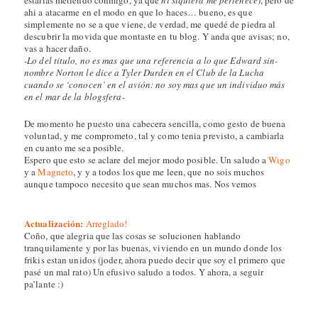
estarias metiendo conmigo, ya que
ni siquiera me pertenece
), pero de
ahi a atacarme en el modo en que lo haces… bueno, es que
simplemente no se a que viene, de verdad, me quedé de piedra al
descubrir la movida que montaste en tu blog. Y anda que avisas; no,
vas a hacer daño.
-Lo del titulo, no es mas que una referencia a lo que Edward sin-
nombre Norton le dice a Tyler Durden en el Club de la Lucha
cuando se ‘conocen’ en el avión: no soy mas que un individuo más
en el mar de la blogsfera-
De momento he puesto una cabecera sencilla, como gesto de buena
voluntad, y me comprometo, tal y como tenia previsto, a cambiarla
en cuanto me sea posible.
Espero que esto se aclare del mejor modo posible. Un saludo a
Wigo
y a
Magneto
, y y a todos los que me leen, que no sois muchos
aunque tampoco necesito que sean muchos mas. Nos vemos
Actualización:
Arreglado!
Coño, que alegria que las cosas se solucionen hablando
tranquilamente y por las buenas, viviendo en un mundo donde los
frikis estan unidos (joder, ahora puedo decir que soy el primero que
pasé un mal rato) Un efusivo saludo a todos. Y ahora, a seguir
pa’lante :)