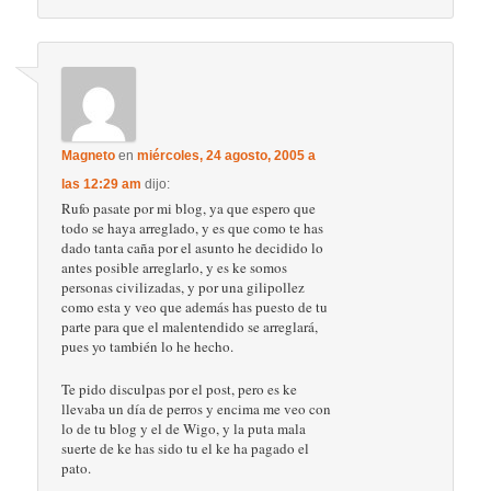
Magneto
en
miércoles, 24 agosto, 2005 a
las 12:29 am
dijo:
Rufo pasate por mi blog, ya que espero que
todo se haya arreglado, y es que como te has
dado tanta caña por el asunto he decidido lo
antes posible arreglarlo, y es ke somos
personas civilizadas, y por una gilipollez
como esta y veo que además has puesto de tu
parte para que el malentendido se arreglará,
pues yo también lo he hecho.
Te pido disculpas por el post, pero es ke
llevaba un día de perros y encima me veo con
lo de tu blog y el de Wigo, y la puta mala
suerte de ke has sido tu el ke ha pagado el
pato.