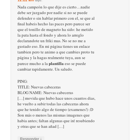
12:22 am
dijo:
Nada campeón lo que dije es cierto…nadie
debe ser juzgado por nadie si no se puede
defender o sin hablar primero con el, se que al
final habeis hecho las paces pero parece ser
que el tonillo de magneto ha sido: he metido
la pata hasta el fondo y ahora lo arreglo
declarandote un friki mas. No se no me a
gustado eso. En mi página tienes un enlace
tambien pero te animo a que cambies proto tu
página y la hagas realmente tuya, aun se
plantilla
parece mucho a la
eso se puede
cambiar rapidamente. Un saludo.
PING:
TITLE: Nuevas cabeceras
BLOG NAME: Nuevas cabeceras
[…] movida que hubo hace unos cuantos dias,
he vuelto a subir todas las cabeceras ahora
que he tenido algo de tiempo (examenes!) :D
Son más o menos las mismas imagenes que
habia antes; faltan algunas que iré resubiendo
y otras que se han añad […]
↓
Responder