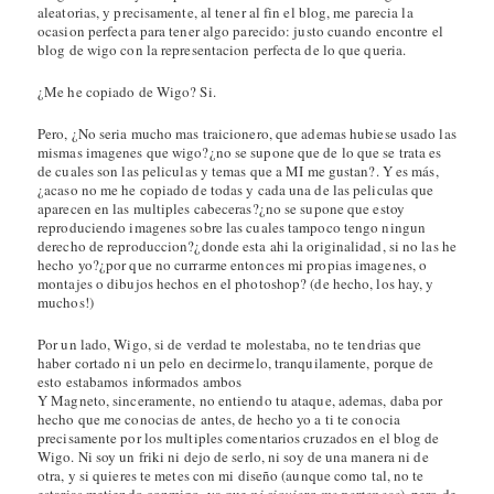
aleatorias, y precisamente, al tener al fin el blog, me parecia la
ocasion perfecta para tener algo parecido: justo cuando encontre el
blog de wigo con la representacion perfecta de lo que queria.
¿Me he copiado de Wigo? Si.
Pero, ¿No seria mucho mas traicionero, que ademas hubiese usado las
mismas imagenes que wigo?¿no se supone que de lo que se trata es
de cuales son las peliculas y temas que a MI me gustan?. Y es más,
¿acaso no me he copiado de todas y cada una de las peliculas que
aparecen en las multiples cabeceras?¿no se supone que estoy
reproduciendo imagenes sobre las cuales tampoco tengo ningun
derecho de reproduccion?¿donde esta ahi la originalidad, si no las he
hecho yo?¿por que no currarme entonces mi propias imagenes, o
montajes o dibujos hechos en el photoshop? (de hecho, los hay, y
muchos!)
Por un lado, Wigo, si de verdad te molestaba, no te tendrias que
haber cortado ni un pelo en decirmelo, tranquilamente, porque de
esto estabamos informados ambos
Y Magneto, sinceramente, no entiendo tu ataque, ademas, daba por
hecho que me conocias de antes, de hecho yo a ti te conocia
precisamente por los multiples comentarios cruzados en el blog de
Wigo. Ni soy un friki ni dejo de serlo, ni soy de una manera ni de
otra, y si quieres te metes con mi diseño (aunque como tal, no te