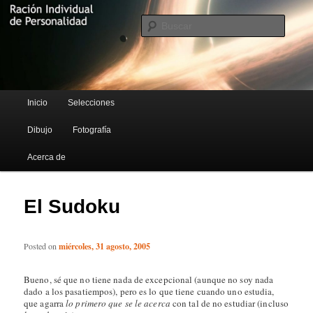
Blog de Rufus Gefangenen
Busca
Ración Individual de Personalidad
Menú principal
Inicio
Selecciones
Ir al contenido principal
Ir al contenido secundario
Dibujo
Fotografía
Acerca de
El Sudoku
Posted on
miércoles, 31 agosto, 2005
Bueno, sé que no tiene nada de excepcional (aunque no soy nada
dado a los pasatiempos), pero es lo que tiene cuando uno estudia,
que agarra
lo primero que se le acerca
con tal de no estudiar (incluso