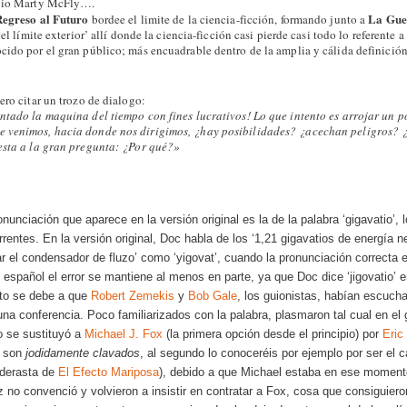
opio Marty McFly….
egreso al Futuro
La Gue
bordee el limite de la ciencia-ficción, formando junto a
‘el límite exterior’ allí donde la ciencia-ficción casi pierde casi todo lo referente 
cido por el gran público; más encuadrable dentro de la amplia y cálida definición
ero citar un trozo de dialogo:
ntado la maquina del tiempo con fines lucrativos! Lo que intento es arrojar un p
 venimos, hacia donde nos dirigimos, ¿hay posibilidades? ¿acechan peligros? 
esta a la gran pregunta: ¿Por qué?»
onunciación que aparece en la versión original es la de la palabra ‘gigavatio’, 
rrentes. En la versión original, Doc habla de los ‘1,21 gigavatios de energía 
r el condensador de fluzo’ como ‘yigovat’, cuando la pronunciación correcta 
n español el error se mantiene al menos en parte, ya que Doc dice ‘jigovatio’ 
Esto se debe a que
Robert Zemekis
y
Bob Gale
, los guionistas, habían escuch
una conferencia. Poco familiarizados con la palabra, plasmaron tal cual en el 
o se sustituyó a
Michael J. Fox
(la primera opción desde el principio) por
Eric
s son
jodidamente clavados
, al segundo lo conoceréis por ejemplo por ser el 
ederasta de
El Efecto Mariposa
), debido a que Michael estaba en ese moment
z no convenció y volvieron a insistir en contratar a Fox, cosa que consiguier