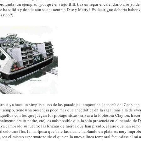
ofunda (un ejemplo: ¿por qué el viejo Biff, tras entregar el calendario a su
yo
de 
ha salido y donde aún se encuentran Doc y Marty? Es decir, ¿no debería haber v
s rico?)
uro
si ya hace un simplista uso de las paradojas temporales, la teoría del Caos, tan
el tiempo, tiene una presencia poco más que anecdótica en la saga: más allá de eve
uellos con los que juegan los protagonistas (salvar a la Profesora Clayton, hacer 
almente era su padre, etc), es más posible que la sola presencia en el pasado de 
ya cambiado su futuro: las briznas de hierba que han pisado, el aire que han remov
nizado una flor, la mariposa que bate las alas… hablando en plata, es muy improb
 sea el mismo espermatozoide el que en la nueva línea temporal fecundase el mi