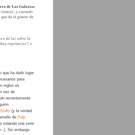
rra de Las Galaxias
a ‘ciencia’, y cayendo
 que da el género de
oco de luz sobre la
¿hay esperanzas?; o
lo que ha dado lugar
necesarios para
en ingles es
en vez de
ado recientemente
guión.
 Stoltz
(y la verdad
camello de
Pulp
o rodando una serie
on :). Sin embargo