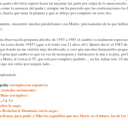
as partes del tirón supuso hacer un mejunje (en parte por culpa de lo mencionado; 
 como la ausencia del padre), siempre me ha parecido que las continuaciones les f
, fuerza que tiene la primera y que se diluye por completo en estas dos.
amente, encuentro muchos paralelismos con Matrix, precisamente de la que hablaré
;)
ima observación-pregunta abierta: de 1955 a 1985 el cambio es realmente espectacu
as cosas desde 1985? (¡que a lo tonto son 21 años, eh!). Quiero decir: el 1985 de
 lugar donde no me sentiría muy desubicado, y creo que nuestros hermanillos pequ
el principal cambio es que en vez de monopatin y baloncesto le dan a la play, por
 a Marty al visitar el 55, que está por completo perdido… en fin, faltan solo 10 añ
 sigo sin verlos por ningún lado…
explorando
ipedia
(en ingles)
(en español)
::
o, tratados seriamente::
fluzo (en ingles)::
1
,
2
y
3
::
sobre la saga:
o Brokeback Mountain con la saga::
n firmas para pedir a Nike las zapatillas que usa Marty en el futuro, las de los