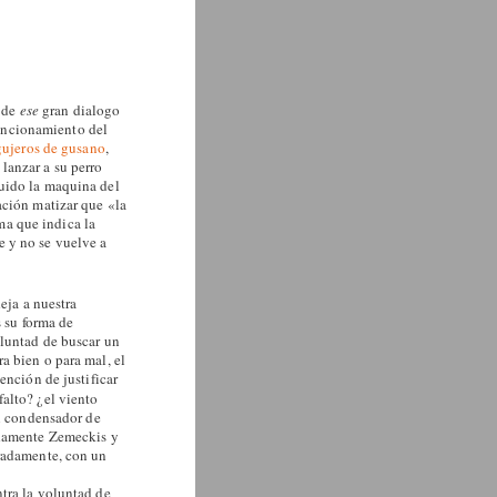
a de
ese
gran dialogo
 funcionamiento del
gujeros de gusano
,
lanzar a su perro
uido la maquina del
ación matizar que «la
a que indica la
e y no se vuelve a
eja a nuestra
s su forma de
oluntad de buscar un
a bien o para mal, el
ención de justificar
falto? ¿el viento
el condensador de
adamente Zemeckis y
eradamente, con un
tra la voluntad de