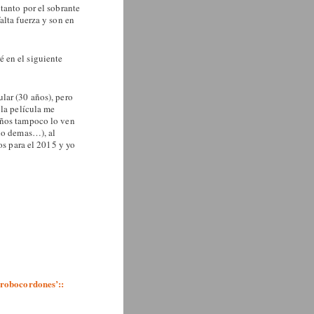
tanto por el sobrante
alta fuerza y son en
 en el siguiente
lar (30 años), pero
 la película me
eños tampoco lo ven
 lo demas…), al
os para el 2015 y yo
 ‘robocordones’::