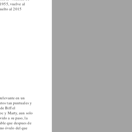
1955, vuelve al
uelto al 2015
 relevante en un
ntos tan puntuales y
de Biff el
Doc y Marty, aun solo
ido a su paso, la
able que despues de
smo óvulo del que