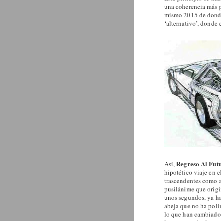
una coherencia más pr
mismo 2015 de donde 
‘alternativo’, donde e
Regreso Al Fut
Así,
hipotético viaje en 
trascendentes como aq
pusilánime que origin
unos segundos, ya ha
abeja que no ha poli
lo que han cambiado,