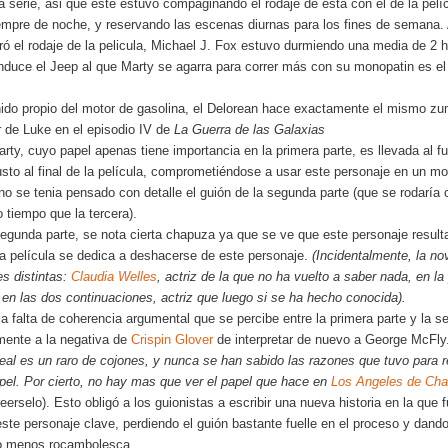
 serie, asi que este estuvo compaginando el rodaje de esta con el de la pelíc
empre de noche, y reservando las escenas diurnas para los fines de semana. 
ó el rodaje de la pelicula, Michael J. Fox estuvo durmiendo una media de 2 h
onduce el Jeep al que Marty se agarra para correr más con su monopatin es el
nido propio del motor de gasolina, el Delorean hace exactamente el mismo zu
r de Luke en el episodio IV de
La Guerra de las Galaxias
rty, cuyo papel apenas tiene importancia en la primera parte, es llevada al fut
usto al final de la película, comprometiéndose a usar este personaje en un 
 no se tenia pensado con detalle el guión de la segunda parte (que se rodaría
 tiempo que la tercera).
 segunda parte, se nota cierta chapuza ya que se ve que este personaje result
 película se dedica a deshacerse de este personaje.
(Incidentalmente, la nov
es distintas:
Claudia Welles
, actriz de la que no ha vuelto a saber nada, en la
en las dos continuaciones, actriz que luego si se ha hecho conocida).
a falta de coherencia argumental que se percibe entre la primera parte y la 
ente a la negativa de
Crispin Glover
de interpretar de nuevo a George McFl
 real es un raro de cojones, y nunca se han sabido las razones que tuvo para 
pel. Por cierto, no hay mas que ver el papel que hace en
Los Angeles de Char
eerselo). Esto obligó a los guionistas a escribir una nueva historia en la que 
este personaje clave, perdiendo el guión bastante fuelle en el proceso y dand
to menos rocambolesca.