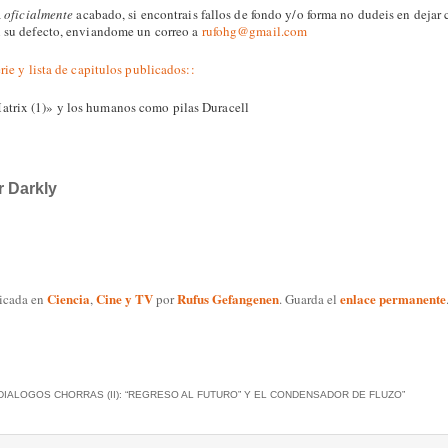
á
oficialmente
acabado, si encontrais fallos de fondo y/o forma no dudeis en dejar 
n su defecto, enviandome un correo a
rufohg@gmail.com
erie y lista de capitulos publicados::
trix (1)» y los humanos como pilas Duracell
 Darkly
Ciencia
Cine y TV
Rufus Gefangenen
enlace permanente
licada en
,
por
. Guarda el
DIALOGOS CHORRAS (II): “REGRESO AL FUTURO” Y EL CONDENSADOR DE FLUZO
”