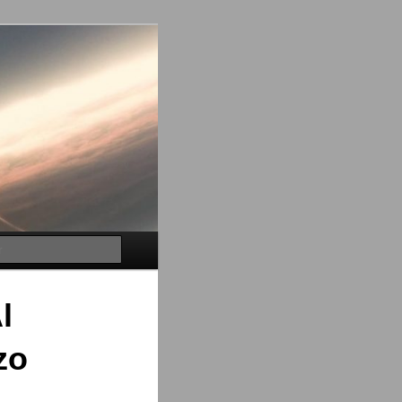
Buscar
l
zo