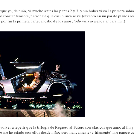
que yo, de niño, vi mucho antes las partes 2 y 3, y sin haber visto la primera sabía
 constantemente, personaje que casi nunca se ve (excepto en un par de planos re
 por fin la primera parte, al cabo de los años,
todo
volvió a encajar para mi :)
volver a repetir que la trilogía de Regreso al Futuro son clásicos que amo: al fin y
os me he criado con ellos desde niño; pero francamente (y fríamente), me parece q