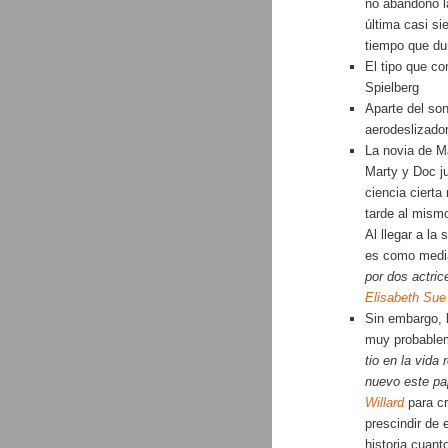
no abandonó la
última casi si
tiempo que dur
El tipo que c
Spielberg
Aparte del so
aerodeslizado
La novia de Ma
Marty y Doc j
ciencia cierta
tarde al mismo
Al llegar a la
es como media
por dos actric
Elisabeth Sue
Sin embargo, l
muy probablem
tio en la vida
nuevo este pa
Willard
para cr
prescindir de 
historia cuan