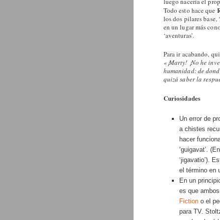
luego nacería el pr
R
Todo esto hace que
los dos pilares base, 
en un lugar más cono
‘aventuras’.
Para ir acabando, qui
«¡Marty! ¡No he inve
humanidad: de donde
quizá saber la respu
Curiosidades
Un error de pr
a chistes recu
hacer funciona
‘guigavat’. (E
‘jigavatio’). 
el término en 
En un principi
es que ambo
Fiction
o el p
para TV. Stolt