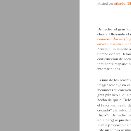
sábado, 18
Posted on
De hecho, el gran ‘di
chorra. Obviando el r
condensador de fluz
envolvimiento cuánt
Einstein
un minuto al
tiempo con un Delore
construcción de acer
inminente reaparició
retomar nunca.
Es uno de los acierto
imaginación (esto es,
reconocer su carenci
gran público al que 
hecho de que el Delor
el funcionamiento d
cruzado? ¿la velocid
fluzo??. De hecho, p
Spielberg) se puede 
loable propósito de 
Este principio se ma