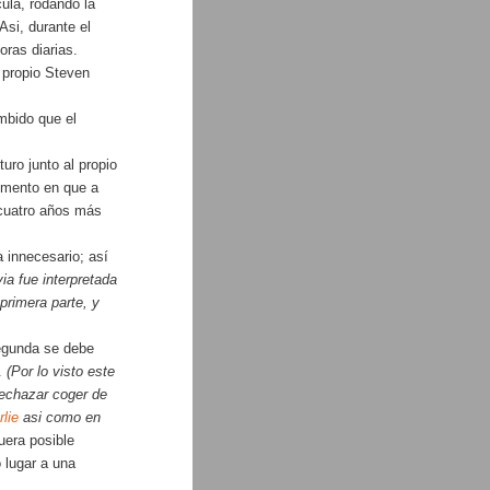
ula, rodando la
Asi, durante el
oras diarias.
 propio Steven
mbido que el
uro junto al propio
momento en que a
 cuatro años más
a innecesario; así
ia fue interpretada
 primera parte, y
segunda se debe
y.
(Por lo visto este
rechazar coger de
lie
asi como en
fuera posible
o lugar a una