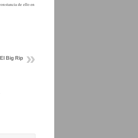
constancia de ello en
El Big Rip
.