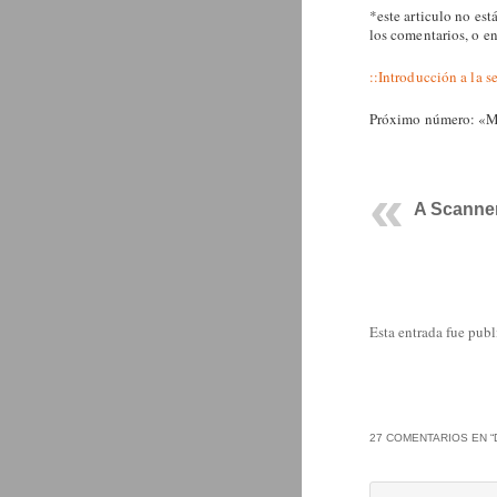
*este articulo no est
los comentarios, o e
::Introducción a la s
Próximo número: «Ma
A Scanner
Esta entrada fue pub
27 COMENTARIOS EN “