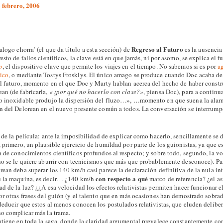
 febrero, 2006
Regreso al Futuro
alogo chorra’ (el que da título a esta sección) de
es la ausenci
esto de fallos cientificos, la clave está en que jamás, ni por asomo, se explica el
o
, el dispositivo clave que permite los viajes en el tiempo. No sabemos si es por
a
ico
, o mediante Tostys Frosklys. El único amago se produce cuando Doc acaba de 
 futuro, momento en el que Doc y Marty hablan acerca del hecho de haber constr
an (de fabricarla,
«¿por qué no hacerlo con clase?»
, piensa Doc), para a continu
o inoxidable produjo la dispersión del fluzo…», …momento en que suena la alarm
n del Delorean en el nuevo presente común a todos. La conversación se interrump
 de la película: ante la imposibilidad de explicar como hacerlo, sencillamente se d
 primero, un plausible ejercicio de humildad por parte de los guionistas, ya que e
a de conocimientos científicos profundos al respecto; y sobre todo, segundo, la v
no se le quiere aburrir con tecnicismos que más que probablemente desconoce). Par
ean deba superar los 140 km/h casi parece la declaración definitiva de la nula int
con respecto a qué
e la maquina, es decir… ¿140 km/h
marco de referencia? ¿el as
ad de la luz? ¿¿A esa velocidad los efectos relativistas permiten hacer funcionar 
or otras frases del guión (y el talento que en más ocasiones han demostrado sobr
deducir que estos al menos conocen los postulados relativistas, que eluden delib
no complicar más la trama.
ntiene en toda la saga, donde la claridad argumental prevalece constantemente con