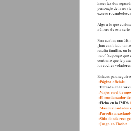
hacer las dos segund
personaje de la novia
exceso rocambolescas
Algo a lo que curios
número de esta serie 
Para acabar, una últ
¿han cambiado tanto l
resulta familiar, un
‘raro’ (supongo que 
contrario que le pasa
los coches voladores
Enlaces para seguir 
::Página oficial::
::Entrada en la wik
::Viajes en el tiemp
::El condensador de 
::Ficha en la IMDb
::Más curiosidades 
::Parodia mezcland
::Sitio donde recoge
::Juego en Flash::