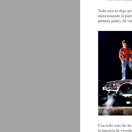
Todo esto lo digo por
mencionando al padre
primera parte). Al ver
Con todo esto, he de 
la mayoría de vosotr