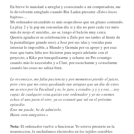
En breve lo mandaré a arreglar y conociendo a mi computadora, me
lo devolverán arreglado cuando Bin Laden presente «Estos locos
bajitos»…
Mi ordenador encendido es más sospechoso que un gitano corriendo.
La play 2 y la psp me consuelan día si y dia no pero cada vez miro
más de reojo el suicidio,..no se, tengo el balcón muy cerca.
Querría agradecer su colaboración a Zulo por sus tardes al frente de
la pantalla(que grande eres), a Jose por sus idas y venidas para
intentar lo imposible, a Mundo y Germán por su apoyo y por esas
risas que tanta falta nos hicieron para seguir adelante con el
proyecto, a Kike por tranquilizarme y echarse un Pro conmigo
cuando más lo necesitaba y a Clari, por escucharme y consolarme
cuando las cosas no salían bien.
Lo reconozco, me falta paciencia y por momentos pierdo el juicio,
pero creo que me estoy quedando tan atrapao que un día de estos
me acerco por la Facultad y to, lo juro, y estudio..y y y y eso….soy
capaz de cualquier cosa.quizás este ordenador y yo no estemos
echos el uno para el otro, ya os contaré que tal en el próximo
episodio.
Esto me puede, he de admitirlo.
Hasta otra amiguitos.»
Nota:
El ordenador vuelve a funcionar. Yo estuve presente en la
resurreccion, le enchufamos electrodos en los tejidos sensibles