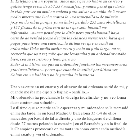
Di Estéfano era un yogurín…hace años que no habro mi correo y
quizás tenga cerca de 357.537 mensajes…y nunca pensé que daría
la vida por ver un mail en cadena para salvar a un niño de 2 meses
medio muerto que lucha contra la «nosequepollas» de pulmón…
jo..y me da rabia porque ya me habré perdido 255 macrobotellones
y 127 fiestas de la primavera de las que solo hotmail me
informaba…nunca pensé que lo diría pero quizás hotmail haya
cerrado de verdad (como decían los clásicos mensajes) o haya que
pagar para tener una cuenta….la última vez que encendí mi
ordenador Goku media medio metro y tenía un palo largo..no se,
recuerdo que una vez soñe que me levantaba y mi ordenador estaba
bien, con su escritorio y todo, pero no.
Joder si la última vez que mi ordenador funcionó los morancos eran
graciosos!!xfavor…y creo que cuando lo utilizé por última vez
Golum era un hobbit y no le gustaba la bisutería..
Una vez entre en mi cuarto y el altavoz de mi ordenata se rió de mi, y
cuando me iba me dijo xlo bajini: «pardillo..»
Mi ordenador ha proclamado la «huelga indefinida» y no veo forma
de encontrar una solución.
Lo último que se pierde es la esperanza y mi ordenador se la merendó
en media tarde, ni un Real Madrid 0 Barcelona 35 (34 de ellos
marcados por Rodri de falta directa y uno de Ezquerro de chilena
desde 27 metros pelando la escuadra) en el Bernabéu y en la final de
la Champions provocaría en mi tanta ira como entrar cada mediodía
en mi cuarto y ver el ordenador.