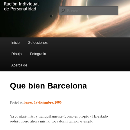
Blog de Rufus Gefangenen
Busca
Ración Individual de Personalidad
Menú principal
Inicio
Selecciones
Ir al contenido principal
Ir al contenido secundario
Dibujo
Fotografía
Acerca de
Que bien Barcelona
Posted on
lunes, 18 diciembre, 2006
Ya contaré más, y tranquilamente (como es propio). Ha estado
pollúo
, pero ahora mismo toca dormitar, por ejemplo.