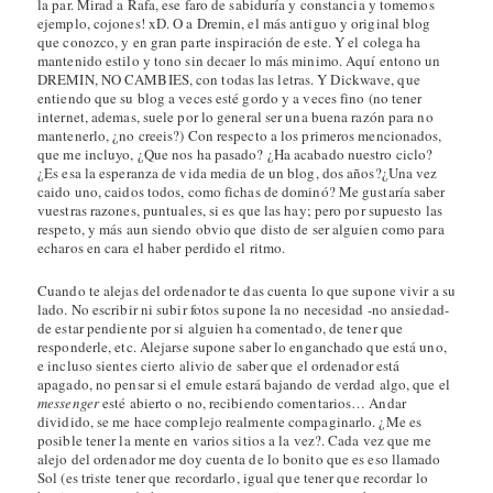
la par. Mirad a Rafa, ese faro de sabiduría y constancia y tomemos
ejemplo, cojones! xD. O a Dremin, el más antiguo y original blog
que conozco, y en gran parte inspiración de este. Y el colega ha
mantenido estilo y tono sin decaer lo más minimo. Aquí entono un
DREMIN, NO CAMBIES, con todas las letras. Y Dickwave, que
entiendo que su blog a veces esté gordo y a veces fino (no tener
internet, ademas, suele por lo general ser una buena razón para no
mantenerlo, ¿no creeis?) Con respecto a los primeros mencionados,
que me incluyo, ¿Que nos ha pasado? ¿Ha acabado nuestro ciclo?
¿Es esa la esperanza de vida media de un blog, dos años?¿Una vez
caido uno, caidos todos, como fichas de dominó? Me gustaría saber
vuestras razones, puntuales, si es que las hay; pero por supuesto las
respeto, y más aun siendo obvio que disto de ser alguien como para
echaros en cara el haber perdido el ritmo.
Cuando te alejas del ordenador te das cuenta lo que supone vivir a su
lado. No escribir ni subir fotos supone la no necesidad -no ansiedad-
de estar pendiente por si alguien ha comentado, de tener que
responderle, etc. Alejarse supone saber lo enganchado que está uno,
e incluso sientes cierto alivio de saber que el ordenador está
apagado, no pensar si el emule estará bajando de verdad algo, que el
messenger
esté abierto o no, recibiendo comentarios… Andar
dividido, se me hace complejo realmente compaginarlo. ¿Me es
posible tener la mente en varios sitios a la vez?. Cada vez que me
alejo del ordenador me doy cuenta de lo bonito que es eso llamado
Sol (es triste tener que recordarlo, igual que tener que recordar lo