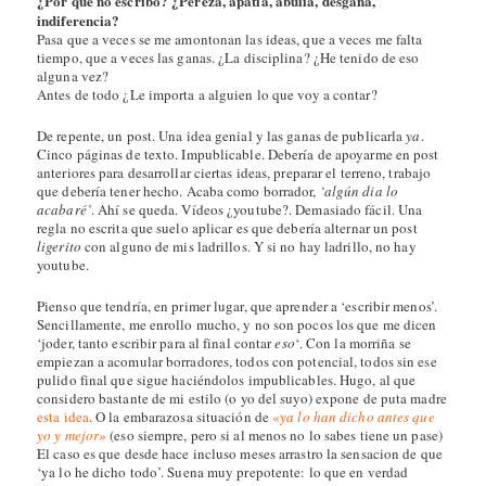
¿Por qué no escribo? ¿Pereza, apatía, abulia, desgana,
indiferencia?
Pasa que a veces se me amontonan las ideas, que a veces me falta
tiempo, que a veces las ganas. ¿La disciplina? ¿He tenido de eso
alguna vez?
Antes de todo ¿Le importa a alguien lo que voy a contar?
De repente, un post. Una idea genial y las ganas de publicarla
ya
.
Cinco páginas de texto. Impublicable. Debería de apoyarme en post
anteriores para desarrollar ciertas ideas, preparar el terreno, trabajo
que debería tener hecho. Acaba como borrador,
‘algún dia lo
acabaré’
. Ahí se queda. Vídeos ¿youtube?. Demasiado fácil. Una
regla no escrita que suelo aplicar es que debería alternar un post
ligerito
con alguno de mis ladrillos. Y si no hay ladrillo, no hay
youtube.
Pienso que tendría, en primer lugar, que aprender a ‘escribir menos’.
Sencillamente, me enrollo mucho, y no son pocos los que me dicen
‘joder, tanto escribir para al final contar
eso
‘. Con la morriña se
empiezan a acomular borradores, todos con potencial, todos sin ese
pulido final que sigue haciéndolos impublicables. Hugo, al que
considero bastante de mi estilo (o yo del suyo) expone de puta madre
esta idea
. O la embarazosa situación de
«
ya lo han dicho antes que
yo y mejor»
(eso siempre, pero si al menos no lo sabes tiene un pase)
El caso es que desde hace incluso meses arrastro la sensacion de que
‘ya lo he dicho todo’. Suena muy prepotente: lo que en verdad