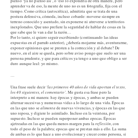
pienso ‘ya no pienso así’, o ‘eso lo expondría de otra manera’, pero
aprender va de eso, la mente de uno no es un fotografía, fija con el
tiempo. Como crítica (autocrítica), admitiria que se trata de una
postura defensiva, cómoda, incluso cobarde: moverse siempre en
terreno conocido y asentado, sin exponerse ni atreverse a territorios
inexplorados. Que uno prefiere la seguridad de hablar de cosas en la
que sabe que le van a dar la razón…
Por lo tanto, si quiero seguir escribiendo (continuando las ideas
expuestas en el parrafo anterior), ¿debería mojarme más, aventurarme,
exponer opiniones que se presten a la corrección y al debate? De
nuevo, en el aire se queda, pero sobre aviso pongo que suelo ser una
persona prudente, y que para críticos ya tengo a uno que obligo a ser
duro aunque leal: yo mismo.
…
Una frase suele decir
‘las primeros 40 años de vida aportan el texto,
los 40 siguientes, el comentario’
. Me gusta esa frase pero la
interpreto a mi manera: hay épocas y épocas, y ambas se pueden
alternar sucesivas y numerosas vidas a lo largo de una vida. Épocas
en las que uno se
alimenta
de nuevas vivencias, y épocas en las que
uno reposa, y digiere lo asimilado. Incluso en la veintena, por
supuesto. Incluso se pueden superponer ambas epocas. Épocas
ajetreadas en las que queda menos margen para la
reflexión
, con
todo el peso de la palabra; epocas que se prestan más a ello. La suma
de ambas es lo que hace a uno evolucionar y crecer como persona, si