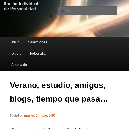
Blog de Rufus Gefangenen
Busca
Ración Individual de Personalidad
Menú principal
Inicio
Selecciones
Ir al contenido principal
Ir al contenido secundario
Dibujo
Fotografía
Acerca de
Verano, estudio, amigos,
blogs, tiempo que pasa…
Posted on
martes, 24 julio, 2007