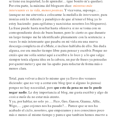
se tiene esa inquietud, la de aprender… (que bonito m’a quedao).
Por otra parte, la máxima del bloguero dice:
mientras más
interesante es tu vida, menos posteas
.
Y viceversa, supongo…
(aunque no me atrevería a colocarme la medalla de
interesante
, para
ironías está lo ridículo y paradójico de que al tener el blog ya lo
estoy haciendo: para ególatras y narcisistas nosotros los blogueros).
La frase puede hasta resultar hasta ofensiva si no se toma con su
correspondiente dosis de buen humor, pero lo cierto es que durante
un largo tiempo me he identificado plenamente con la sentencia: a
veces lo más interesante que pasaba en mi vida era una nueva
descarga completa en el eMule, e incluso hablaba de ello. Sin duda
alguna, eso era mucho tiempo libre para pensar y escribir. Porque no
creáis que me solía sentar aquí a escribir a lo loco y a lo que salga:
siempre tenía alguna idea en la cabeza, un par de frases ya pensadas
por querer meter y que me las apaño para redactar de forma más o
menos clara.
Total, para volver a decir lo mismo que ya llevo dos veranos
diciendo: que no voy a cerrar este blog (por si alguno lo piensa)
que esto da pena no me lo puede
porque no hay necesidad, pero
negar nadie
. Le doy importancia al blog, me gusta escribir y algo de
cosica mala
da no estar más atento.
Y ya, por hablar, no solo yo…. Fico, Geo, Ganon, Gianna, Alfie,
Wigo,… ¿que cojones nos ha pasado?… Parece que se nos ha
acabado el ciclo, nosotros, que empezamos y nos conocimos poco
más o menos al mismo tiempo y parece que tambien hemos
muerto
a