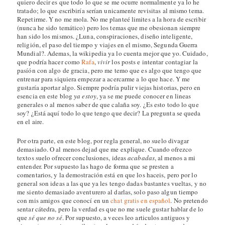
quiero decir es que todo lo que se me ocurre normalmente ya lo he
tratado; lo que escribiría serían unicamente revisitas al mismo tema.
Repetirme. Y no me mola. No me planteé limites a la hora de escribir
(nunca he sido temático) pero los temas que me obesionan siempre
han sido los mismos. ¿Luna, conspiraciones, diseño inteligente,
religión, el paso del tiempo y viajes en el mismo, Segunda Guerra
Mundial?. Ademas, la wikipedia ya lo cuenta mejor que yo. Cuidado,
que podría hacer como
Rafa
,
vivir
los posts e intentar contagiar la
pasíón con algo de gracia, pero me temo que es algo que tengo que
entrenar para siquiera empezar a acercarme a lo que hace. Y me
gustaría aportar algo. Siempre podría pulir viejas historias, pero en
esencia en este blog
ya estoy
, ya se me puede conocer en lineas
generales o al menos saber de que calaña soy. ¿Es esto todo lo que
soy? ¿Está aquí todo lo que tengo que decir? La pregunta se queda
en el aire.
Por otra parte, en este blog, por regla general, no suelo divagar
demasiado. O al menos dejad que me explique. Cuando ofrezco
textos suelo ofrecer conclusiones, ideas
acabadas
, al menos a mi
entender. Por supuesto las hago de forma que se presten a
comentarios, y la demostración está en que los haceis, pero por lo
general son ideas a las que ya les tengo dadas bastantes vueltas, y no
me siento demasiado aventurero al darlas, solo paso algun tiempo
con mis amigos que conocí en un
chat gratis en español
. No pretendo
sentar cátedra, pero la verdad es que no me suele gustar hablar de lo
que
sé que no sé
. Por supuesto, a veces leo articulos antiguos y