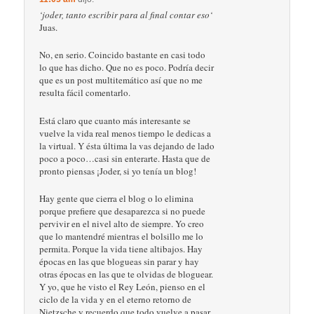
‘joder, tanto escribir para al final contar eso‘
Juas.
No, en serio. Coincido bastante en casi todo
lo que has dicho. Que no es poco. Podría decir
que es un post multitemático así que no me
resulta fácil comentarlo.
Está claro que cuanto más interesante se
vuelve la vida real menos tiempo le dedicas a
la virtual. Y ésta última la vas dejando de lado
poco a poco…casi sin enterarte. Hasta que de
pronto piensas ¡Joder, si yo tenía un blog!
Hay gente que cierra el blog o lo elimina
porque prefiere que desaparezca si no puede
pervivir en el nivel alto de siempre. Yo creo
que lo mantendré mientras el bolsillo me lo
permita. Porque la vida tiene altibajos. Hay
épocas en las que blogueas sin parar y hay
otras épocas en las que te olvidas de bloguear.
Y yo, que he visto el Rey León, pienso en el
ciclo de la vida y en el eterno retorno de
Nietzsche y recuerdo que todo vuelve a pasar.