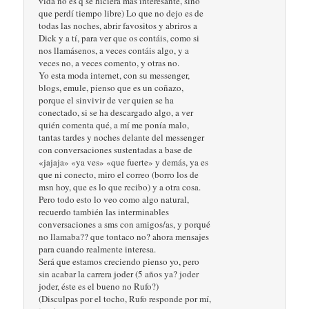
vida no es q se hiciera más interesante, sino
que perdí tiempo libre) Lo que no dejo es de
todas las noches, abrir favositos y abriros a
Dick y a tí, para ver que os contáis, como si
nos llamásenos, a veces contáis algo, y a
veces no, a veces comento, y otras no.
Yo esta moda internet, con su messenger,
blogs, emule, pienso que es un coñazo,
porque el sinvivir de ver quien se ha
conectado, si se ha descargado algo, a ver
quién comenta qué, a mí me ponía malo,
tantas tardes y noches delante del messenger
con conversaciones sustentadas a base de
«jajaja» «ya ves» «que fuerte» y demás, ya es
que ni conecto, miro el correo (borro los de
msn hoy, que es lo que recibo) y a otra cosa.
Pero todo esto lo veo como algo natural,
recuerdo también las interminables
conversaciones a sms con amigos/as, y porqué
no llamaba?? que tontaco no? ahora mensajes
para cuando realmente interesa.
Será que estamos creciendo pienso yo, pero
sin acabar la carrera joder (5 años ya? joder
joder, éste es el bueno no Rufo?)
(Disculpas por el tocho, Rufo responde por mí,