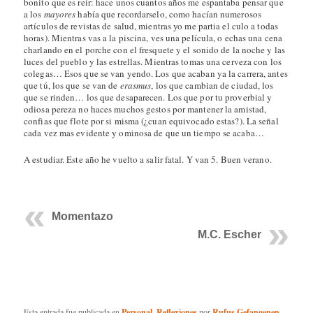
bonito que es reír: hace unos cuantos años me espantaba pensar que
a los
mayores
había que recordarselo, como hacían numerosos
artículos de revistas de salud, mientras yo me partia el culo a todas
horas). Mientras vas a la piscina, ves una película, o echas una cena
charlando en el porche con el fresquete y el sonido de la noche y las
luces del pueblo y las estrellas. Mientras tomas una cerveza con los
colegas… Esos que se van yendo. Los que acaban ya la carrera, antes
que tú, los que se van de
erasmus
, los que cambian de ciudad, los
que se rinden… los que desaparecen. Los que por tu proverbial y
odiosa pereza no haces muchos gestos por mantener la amistad,
confias que flote por si misma (¿cuan equivocado estas?). La señal
cada vez mas evidente y ominosa de que un tiempo se acaba…
A estudiar. Este año he vuelto a salir fatal. Y van 5. Buen verano.
Momentazo
M.C. Escher
Esta entrada fue publicada en
Personal
,
Reflexiones
por
Rufus Gefangenen
.