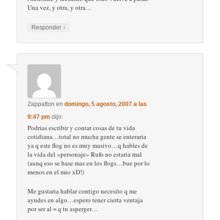
Una vez, y otra, y otra…
↓
Responder
Zappatton
en
domingo, 5 agosto, 2007 a las
9:47 pm
dijo:
Podrias escribir y contar cosas de tu vida
cotidiana…total no mucha gente se enteraria
ya q este flog no es muy masivo…q hables de
la vida del «personaje» Rufo no estaria mal
(aunq eso se hase mas en los flogs…bue por lo
menos en el mio xD!)
Me gustaria hablar contigo necesito q me
ayudes en algo…espero tener cierta ventaja
por ser al = q tu asperger…