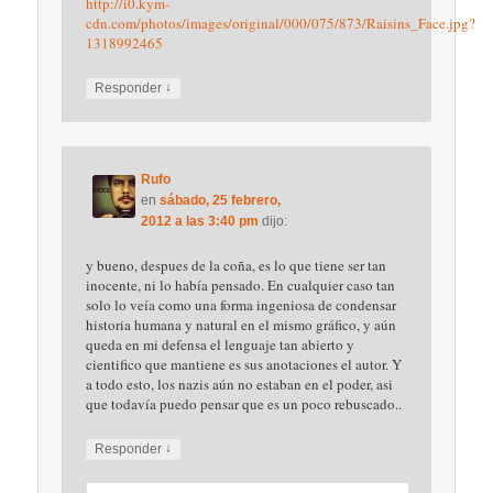
http://i0.kym-
cdn.com/photos/images/original/000/075/873/Raisins_Face.jpg?
1318992465
↓
Responder
Rufo
en
sábado, 25 febrero,
2012 a las 3:40 pm
dijo:
y bueno, despues de la coña, es lo que tiene ser tan
inocente, ni lo había pensado. En cualquier caso tan
solo lo veía como una forma ingeniosa de condensar
historia humana y natural en el mismo gráfico, y aún
queda en mi defensa el lenguaje tan abierto y
cientifico que mantiene es sus anotaciones el autor. Y
a todo esto, los nazis aún no estaban en el poder, asi
que todavía puedo pensar que es un poco rebuscado..
↓
Responder