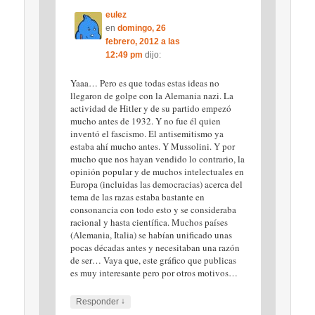
eulez
en
domingo, 26
febrero, 2012 a las
12:49 pm
dijo:
Yaaa… Pero es que todas estas ideas no
llegaron de golpe con la Alemania nazi. La
actividad de Hitler y de su partido empezó
mucho antes de 1932. Y no fue él quien
inventó el fascismo. El antisemitismo ya
estaba ahí mucho antes. Y Mussolini. Y por
mucho que nos hayan vendido lo contrario, la
opinión popular y de muchos intelectuales en
Europa (incluidas las democracias) acerca del
tema de las razas estaba bastante en
consonancia con todo esto y se consideraba
racional y hasta científica. Muchos países
(Alemania, Italia) se habían unificado unas
pocas décadas antes y necesitaban una razón
de ser… Vaya que, este gráfico que publicas
es muy interesante pero por otros motivos…
↓
Responder