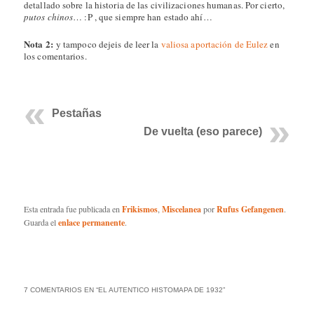
detallado sobre la historia de las civilizaciones humanas. Por cierto,
putos chinos
… :P , que siempre han estado ahí…
Nota 2:
y tampoco dejeis de leer la
valiosa aportación de Eulez
en
los comentarios.
Pestañas
De vuelta (eso parece)
Esta entrada fue publicada en
Frikismos
,
Miscelanea
por
Rufus Gefangenen
.
Guarda el
enlace permanente
.
7 COMENTARIOS EN “
EL AUTENTICO HISTOMAPA DE 1932
”