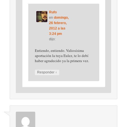
Rufo
en
domingo,
26 febrero,
2012 a las
3:24 pm
dijo:
Entiendo, entiendo. Valiosísima
aportación la tuya Eulez, te lo debí
haber agradecido ya la primera vez.
↓
Responder