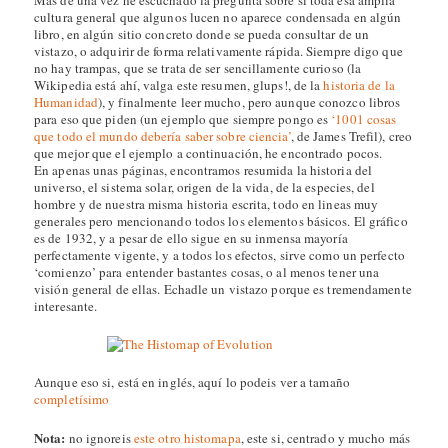
cultura general que algunos lucen no aparece condensada en algún
libro, en algún sitio concreto donde se pueda consultar de un
vistazo, o adquirir de forma relativamente rápida. Siempre digo que
no hay trampas, que se trata de ser sencillamente curioso (la
Wikipedia está ahí, valga este resumen, glups!, de la
historia de la
Humanidad
), y finalmente leer mucho, pero aunque conozco libros
para eso que piden (un ejemplo que siempre pongo es
‘1001 cosas
que todo el mundo debería saber sobre ciencia’
, de James Trefil), creo
que mejor que el ejemplo a continuación, he encontrado pocos.
En apenas unas páginas, encontramos resumida la historia del
universo, el sistema solar, origen de la vida, de la especies, del
hombre y de nuestra misma historia escrita, todo en lineas muy
generales pero mencionando todos los elementos básicos. El gráfico
es de 1932, y a pesar de ello sigue en su inmensa mayoría
perfectamente vigente, y a todos los efectos, sirve como un perfecto
‘comienzo’ para entender bastantes cosas, o al menos tener una
visión general de ellas. Echadle un vistazo porque es tremendamente
interesante.
Aunque eso si, está en inglés, aquí lo podeis ver a tamaño
completísimo
Nota:
no ignoreis
este otro histomapa
, este si, centrado y mucho más