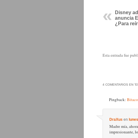
Disney ad
anuncia E
¿Para reír
Esta entrada fue pub
4 COMENTARIOS EN “
E
Pingback:
Bitaco
DraXus
en
lunes
Madre mía, ahora 
impresionante, lo