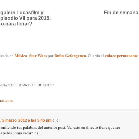
quiere Lucasfilm y
Fin de semana
pisodio VII para 2015.
 o para llorar?
Música
Star Wars
Rufus Gefangenen
enlace permanente
licada en
,
por
. Guarda el
.
NSAYO DEL TEMA ‘DUEL OF FATES’
”
ras.com
, 5 marzo, 2012 a las 5:45 pm
dijo:
entiendo tus palabras del anterior post. Ver esto en directo tiene que ser
s pelos como escarpias!!