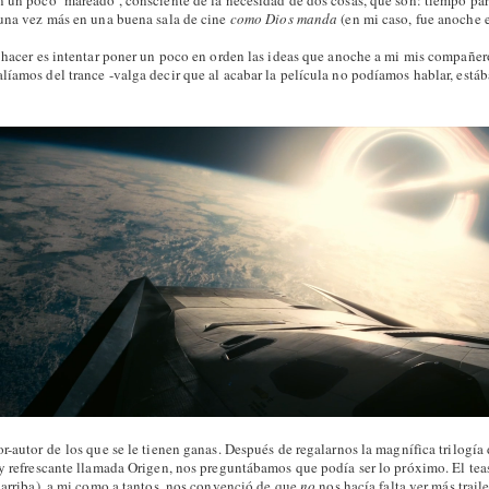
n un poco ‘mareado’, consciente de la necesidad de dos cosas, que son: tiempo para
 una vez más en una buena sala de cine
como Dios manda
(en mi caso, fue anoche 
a hacer es intentar poner un poco en orden las ideas que anoche a mi mis compañer
líamos del trance -valga decir que al acabar la película no podíamos hablar, está
r-autor de los que se le tienen ganas. Después de regalarnos la magnífica trilogía
y refrescante llamada Origen, nos preguntábamos que podía ser lo próximo. El teas
r arriba), a mi como a tantos, nos convenció de que
no
nos hacía falta ver más trail