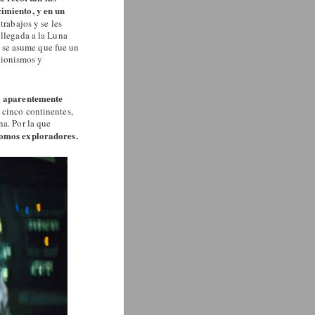
cimiento, y en un
trabajos y se les
 llegada a la Luna
ue se asume que fue un
cionismos y
a aparentemente
 cinco continentes,
na. Por la que
omos exploradores.