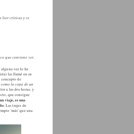
 leer críticas y ve
nico que conviene ver
.
 alguna vez lo he
sta) las llamé en su
el concepto de
n como la copa de un
or a las dos horas; y
yecto, que consigue
n viaje, es una
dio
. Las trajes de
empre ‘más’ que una