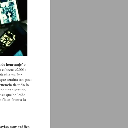
inde homenaje’ o
la cabeza: «2001:
e tú a tú.
Por
 que tendría tan poco
cuencia de todo lo
no tiene sentido
ones que he leído,
 flaco favor a la
aviso muy gráfico
n