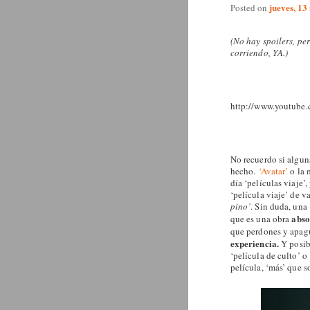
jueves, 13
Posted on
(No hay spoilers, per
corriendo, YA.)
http://www.youtub
No recuerdo si algun
hecho.
‘Avatar’
o la
día ‘películas viaje’
‘película viaje’ de 
pino’
. Sin duda, una
abso
que es una obra
que perdones y apagu
experiencia.
Y posib
‘película de culto’ 
película, ‘más’ que s