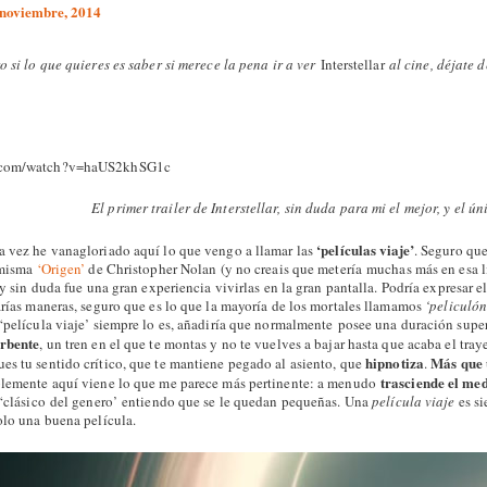
 noviembre, 2014
o si lo que quieres es saber si merece la pena ir a ver
Interstellar
al cine, déjate de
e.com/watch?v=haUS2khSG1c
El primer trailer de Interstellar, sin duda para mi el mejor, y el ú
‘películas viaje’
a vez he vanagloriado aquí lo que vengo a llamar las
. Seguro que
 misma
‘Origen’
de Christopher Nolan (y no creais que metería muchas más en esa li
, y sin duda fue una gran experiencia vivirlas en la gran pantalla. Podría expresar 
varías maneras, seguro que es lo que la mayoría de los mortales llamamos
‘peliculó
 ‘película viaje’ siempre lo es, añadiría que normalmente posee una duración superi
rbente
, un tren en el que te montas y no te vuelves a bajar hasta que acaba el tra
hipnotiza
Más que u
es tu sentido crítico, que te mantiene pegado al asiento, que
.
trasciende el me
lemente aquí viene lo que me parece más pertinente: a menudo
o ‘clásico del genero’ entiendo que se le quedan pequeñas. Una
película viaje
es si
olo una buena película.