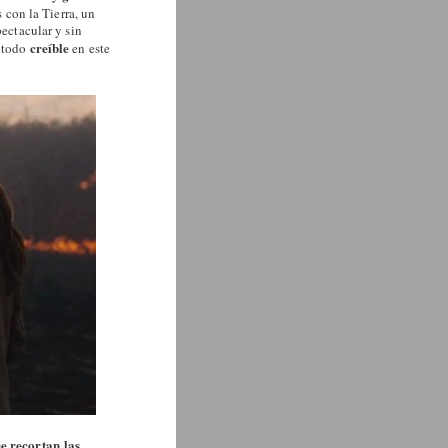
con la Tierra, un
pectacular y sin
creíble
e todo
en este
e recortan las