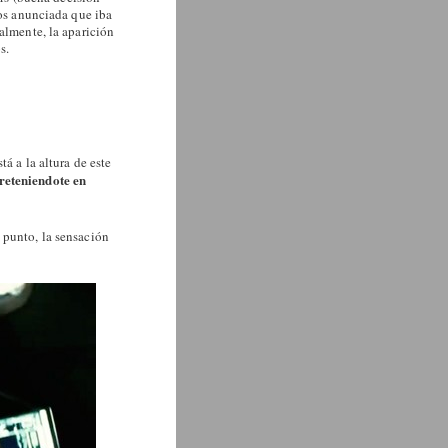
ños anunciada que iba
almente, la aparición
s.
á a la altura de este
reteniendote en
 punto, la sensación