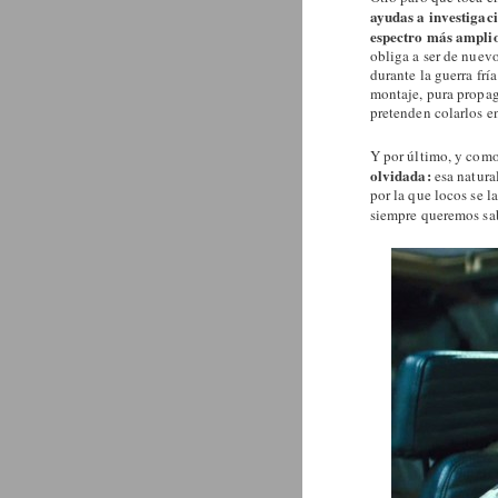
ayudas a investigaci
espectro más amplio,
obliga a ser de nuev
durante la guerra frí
montaje, pura propa
pretenden colarlos e
Y por último, y como 
olvidada:
esa natura
por la que locos se l
siempre queremos sab