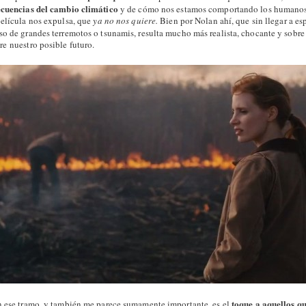
secuencias del cambio climático
y de cómo nos estamos comportando los humanos 
película nos expulsa, que
ya no nos quiere.
Bien por Nolan ahí, que sin llegar a es
so de grandes terremotos o tsunamis, resulta mucho más realista, chocante y sobr
re nuestro posible futuro.
toque a aquellos qu
n ese tramo, y también me parece sumamente importante, es el