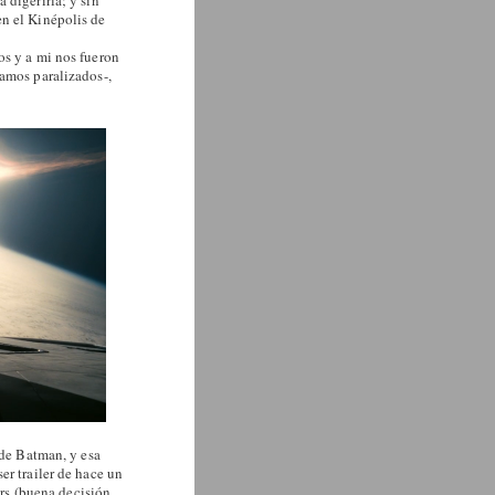
 digerirla; y sin
en el Kinépolis de
os y a mi nos fueron
bamos paralizados-,
 de Batman, y esa
er trailer de hace un
ers (buena decisión