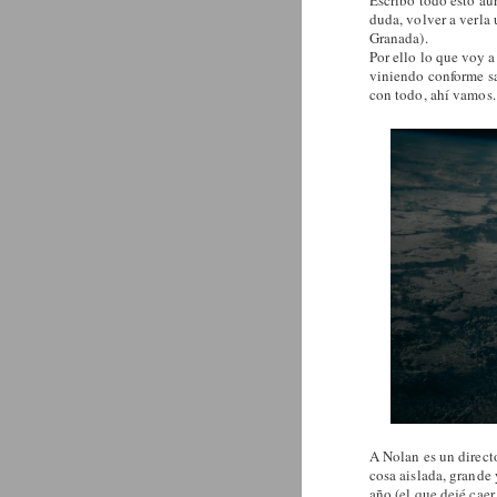
Escribo todo esto aú
duda, volver a verla
Granada).
Por ello lo que voy 
viniendo conforme sa
con todo, ahí vamos.
A Nolan es un directo
cosa aislada, grande 
año (el que dejé cae