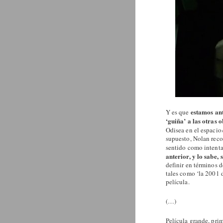
estamos ant
Y es que
‘guiña’ a las otras
Odisea en el espacio
supuesto, Nolan reco
sentido como intentar
anterior, y lo sabe,
definir en términos d
tales como ‘la 2001 
película.
(…)
Película grande, prim