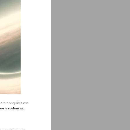
nte conquista esa
or excelencia.