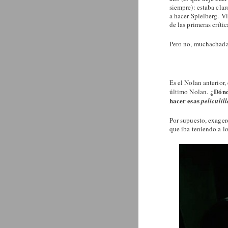
siempre): estaba cla
a hacer Spielberg. V
de las primeras crític
Pero no, muchachada.
Es el Nolan anterior,
¿Dónd
último Nolan.
hacer esas
peliculill
Por supuesto, exager
que iba teniendo a l