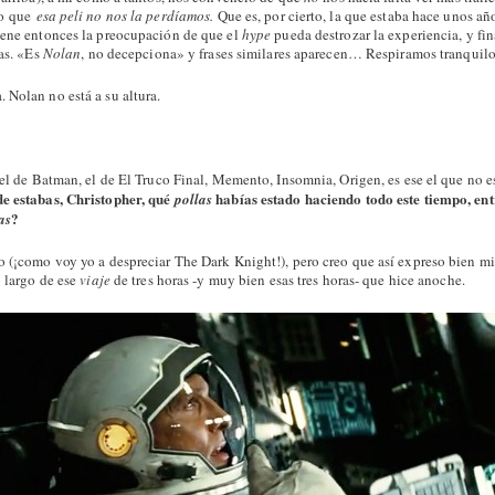
ro que
esa peli no nos la perdíamos.
Que es, por cierto, la que estaba hace unos a
iene entonces la preocupación de que el
hype
pueda destrozar la experiencia, y fin
as. «Es
Nolan
, no decepciona» y frases similares aparecen… Respiramos tranquilo
 Nolan no está a su altura.
 el de Batman, el de El Truco Final, Memento, Insomnia, Origen, es ese el que no est
e estabas, Christopher, qué
habías estado haciendo todo este tiempo, ent
pollas
?
as
o (¡como voy yo a despreciar The Dark Knight!), pero creo que así expreso bien mi
o largo de ese
viaje
de tres horas -y muy bien esas tres horas- que hice anoche.