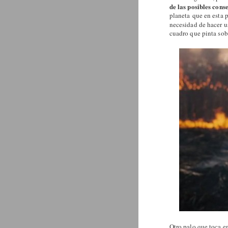
de las posibles con
planeta que en esta 
necesidad de hacer u
cuadro que pinta sob
Otro palo que toca e