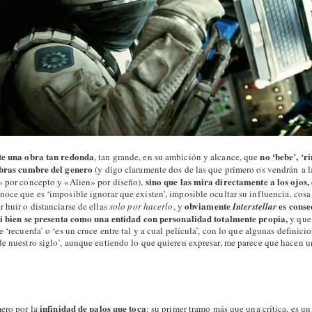
e una obra tan redonda
no ‘bebe’, ‘r
, tan grande, en su ambición y alcance, que
 obras cumbre del genero
(y digo claramente dos de las que primero os vendrán a 
sino que las mira directamente a los ojos, d
» por concepto y «Alien» por diseño),
noce que es ‘imposible ignorar que existen’, imposible ocultar su influencia, cosa
obviamente
es conse
 huir o distanciarse de ellas
solo por hacerlo
, y
Interstellar
 si bien se presenta como una entidad con personalidad totalmente propia,
y que 
e ‘recuerda’ o ‘es un cruce entre tal y a cual película’, con lo que algunas definici
de nuestro siglo’, aunque entiendo lo que quieren expresar, me parece que hacen un
infinidad de palos que toca
ero por la
: su primer tramo más que una crítica, es u