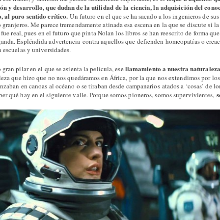
ón y desarrollo, que dudan de la utilidad de la ciencia, la adquisición del cono
 al puro sentido crítico.
Un futuro en el que se ha sacado a los ingenieros de sus 
o granjeros. Me parece tremendamente atinada esa escena en la que se discute si la
a fue real, pues en el futuro que pinta Nolan los libros se han reescrito de forma q
ganda. Espléndida advertencia contra aquellos que defienden homeopatías o crea
n escuelas y universidades.
llamamiento a nuestra naturalez
gran pilar en el que se asienta la película, ese
leza que hizo que no nos quedáramos en África, por la que nos extendimos por los
anzaban en canoas al océano o se tiraban desde campanarios atados a ‘cosas’ de lo
s
er qué hay en el siguiente valle. Porque somos pioneros, somos supervivientes,