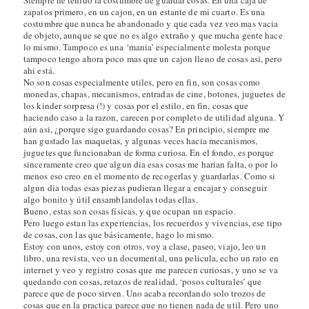
zapatos primero, en un cajon, en un estante de mi cuarto. Es una
costumbre que nunca he abandonado y que cada vez veo mas vacia
de objeto, aunque se que no es algo extraño y que mucha gente hace
lo mismo. Tampoco es una ‘mania’ especialmente molesta porque
tampoco tengo ahora poco mas que un cajon lleno de cosas asi, pero
ahi está.
No son cosas especialmente utiles, pero en fin, son cosas como
monedas, chapas, mecanismos, entradas de cine, botones, juguetes de
los kinder sorpresa (!) y cosas por el estilo, en fin, cosas que
haciendo caso a la razon, carecen por completo de utilidad alguna. Y
aún asi, ¿porque sigo guardando cosas? En principio, siempre me
han gustado las maquetas, y algunas veces hacia mecanismos,
juguetes que funcionaban de forma curiosa. En el fondo, es porque
sinceramente creo que algun dia esas cosas me harian falta, o por lo
menos eso creo en el momento de recogerlas y guardarlas. Como si
algun dia todas esas piezas pudieran llegar a encajar y conseguir
algo bonito y útil ensamblandolas todas ellas.
Bueno, estas son cosas físicas, y que ocupan un espacio.
Pero luego estan las experiencias, los recuerdos y vivencias, ese tipo
de cosas, con las que básicamente, hago lo mismo.
Estoy con unos, estoy con otros, voy a clase, paseo, viajo, leo un
libro, una revista, veo un documental, una pelicula, echo un rato en
internet y veo y registro cosas que me parecen curiosas, y uno se va
quedando con cosas, retazos de realidad, ‘posos culturales’ que
parece que de poco sirven. Uno acaba recordando solo trozos de
cosas que en la practica parece que no tienen nada de util. Pero uno