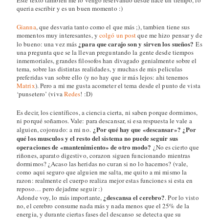
queria escribir y es un buen momento :)
Gianna
, que desvaria tanto como el que más ;), tambien tiene sus
momentos muy interesantes, y
colgó un post
que me hizo pensar y de
¿para que carajo son y sirven los sueños?
lo bueno: una vez más
Es
una pregunta que se la llevan preguntando la gente desde tiempos
inmemoriales, grandes filosofos han divagado genialmente sobre el
tema, sobre las distintas realidades, y muchas de mis peliculas
preferidas van sobre ello (y no hay que ir más lejos: ahi tenemos
Matrix
). Pero a mi me gusta acometer el tema desde el punto de vista
‘punsetero’ (viva
Redes
! :D)
Es decir, los científicos, a ciencia cierta, ni saben porque dormimos,
ni porqué soñamos. Vale: para descansar, si esa respuesta le vale a
¿Por qué hay que «descansar»? ¿Por
alguien, cojonudo: a mi no.
qué los musculos y el resto del sistema no puede seguir sus
operaciones de «mantenimiento» de otro modo?
¿No es cierto que
riñones, aparato digestivo, corazon siguen funcionando mientras
dormimos? ¿Acaso las heridas no curan si no lo hacemos? (vale,
como aqui seguro que alguien me salta, me quito a mi mismo la
razon: realmente el cuerpo realiza mejor estas funciones si esta en
reposo… pero dejadme seguir :)
¿descansa el cerebro?
Adonde voy, lo más importante,
. Por lo visto
no, el cerebro consume nada más y nada menos que el 25% de la
energia, y durante ciertas fases del descanso se detecta que su