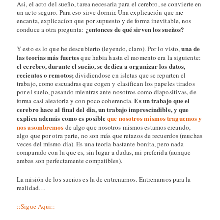
Asi, el acto del sueño, tarea necesaria para el cerebro, se convierte en
un acto seguro. Para eso sirve dormir. Una explicación que me
encanta, explicacíon que por supuesto y de forma inevitable, nos
¿entonces de qué sirven los sueños?
conduce a otra pregunta:
una de
Y esto es lo que he descubierto (leyendo, claro). Por lo visto,
las teorias más fuertes
que habia hasta el momento era la siguiente:
el cerebro, durante el sueño, se dedica a organizar los datos,
recientos o remotos;
dividiendose en isletas que se reparten el
trabajo, como escuadras que cogen y clasifican los papeles tirados
por el suelo, pasando mientras ante nosotros como diapositivas, de
Es un trabajo que el
forma casi aleatoria y con poco coherencia.
cerebro hace al final del dia, un trabajo imprescindible, y que
explica además como es posible
que nosotros mismos traguemos y
nos asombremos
de algo que nosotros mismos estamos creando,
algo que por otra parte, no son más que retazos de recuerdos (muchas
veces del mismo dia). Es una teoria bastante bonita, pero nada
comparado con la que es, sin lugar a dudas, mi preferida (aunque
ambas son perfectamente compatibles).
La misión de los sueños es la de entrenarnos. Entrenarnos para la
realidad…
::Sigue Aqui::