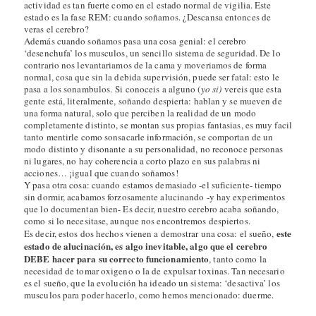
actividad es tan fuerte como en el estado normal de vigilia. Este
estado es la fase REM: cuando soñamos. ¿Descansa entonces de
veras el cerebro?
Además cuando soñamos pasa una cosa genial: el cerebro
‘desenchufa’ los musculos, un sencillo sistema de seguridad. De lo
contrario nos levantariamos de la cama y moveriamos de forma
normal, cosa que sin la debida supervisión, puede ser fatal: esto le
pasa a los sonambulos. Si conoceis a alguno (
yo si)
vereis que esta
gente está, literalmente, soñando despierta: hablan y se mueven de
una forma natural, solo que perciben la realidad de un modo
completamente distinto, se montan sus propias fantasias, es muy facil
tanto mentirle como sonsacarle información, se comportan de un
modo distinto y disonante a su personalidad, no reconoce personas
ni lugares, no hay coherencia a corto plazo en sus palabras ni
acciones… ¡igual que cuando soñamos!
Y pasa otra cosa: cuando estamos demasiado -el suficiente- tiempo
sin dormir, acabamos forzosamente alucinando -y hay experimentos
que lo documentan bien- Es decir, nuestro cerebro acaba soñando,
como si lo necesitase, aunque nos encontremos despiertos.
este
Es decir, estos dos hechos vienen a demostrar una cosa: el sueño,
estado de alucinación, es algo inevitable, algo que el cerebro
DEBE hacer para su correcto funcionamiento
, tanto como la
necesidad de tomar oxigeno o la de expulsar toxinas. Tan necesario
es el sueño, que la evolución ha ideado un sistema: ‘desactiva’ los
musculos para poder hacerlo, como hemos mencionado: duerme.