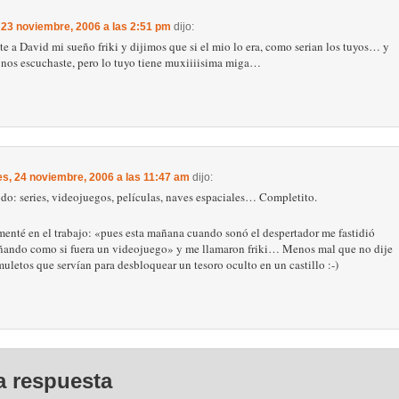
 23 noviembre, 2006 a las 2:51 pm
dijo:
nte a David mi sueño friki y dijimos que si el mio lo era, como serian los tuyos… y
e nos escuchaste, pero lo tuyo tiene muxiiiisima miga…
es, 24 noviembre, 2006 a las 11:47 am
dijo:
odo: series, videojuegos, películas, naves espaciales… Completito.
menté en el trabajo: «pues esta mañana cuando sonó el despertador me fastidió
ñando como si fuera un videojuego» y me llamaron friki… Menos mal que no dije
uletos que servían para desbloquear un tesoro oculto en un castillo :-)
a respuesta