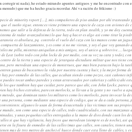
n corregir ni nada), he estado mirando apuntes antiguos y me he encontrado con es
a menudo) que me ha hecho gracia recordar. Ahí va ración de frikismo :)
ecie de minority report […], mis compañeros de piso andan por ahí trasteando y
e que el sueño sigue. entonces viene primero una especie de caza con aviones de
enemos que salir a la defensa de la tierra, todo en plan stealth, y yo me doy cuen
 sistema de radar avanzadisimo) lo que hay q hacer es algo asi como tirar la pied
aranoia es absoluta, pq controlo el vuelo del caza con las manos como un jugue
la compuerta de lanzamiento, y es como si no me vieran, y soy el que voy ganando
siles me pilla, mientras aniquilan a mis amigos, soy el unico q sobrevive…. luego
de Lost (sobre todo con john locke de por medio, con su voz su cara y todo), con 
l centro de la tierra y una especie de jerarquia-dictadura militar que nos tiene c
na, pero merodean una especie de monstruos, que mas bien paracen bajo la tutel
entren ganas de buscarnos la vida por nuestra cuenta y huir, y la mejor forma de
e hay por enmedio de las calles, que acaban siendo como pozos, casi cañones inf
 puedes tocar ambas paredes y estan atravesados por cañerias y cables) ahi est
e los que tambien hay que cuidar, pero parece que ahi, con John Locke, parece 
en hay bichos extraños, parecen morlocks, se llevan a la gente y no vuelve a apa
 metodo, que dominan tanto los militares como los morlocks, para invocar la de
e una persona, como mediante una especie de codigo, que se da a cada persona, 
onveniente. algunos lo usan de forma desacertada y las victimas son sus propios
te mundo, son como una especie de calles, todo cuadriculado, con sus manzanas 
minadas, y unas pequeñas calles entregadas a la mano de dios donde caen los des
alles si que hay vigilancia, hay focos que merodean (siempre es de noche), asi q
erse en la fisura de enmedio de las calles (mas que calles, son canales, tienen un
ienen mas de tres metros de ancho) el hueco donde caer esta lleno de cables, y es