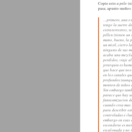
Copio esto
a pelo
(si
pasa; apunto sueños 
…primero, una esp
tengo la suerte d
extraterrestres, t
pillen (tienen un
mano, bueno, la p
un misil, cierro 
ninguno de sus mi
acaba una mezcla 
perdidos, viaje a
jerarquia es huma
que hace que nos 
en los canales qu
profundos (aunque
monton de niños d
Sin embargo tambi
parace que hay un
fantasmizacion d
cuando crea mas c
para describir es
controladas e ilu
embargo en esas c
esconderse es met
escalonada y no t