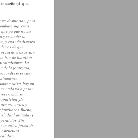
te sueño (si, que
 me despiertan, pero
 combate supremos
ta que pa que no me
ra y esconder la
te, y cuando disparo
 ademas de que
 el sueño desvaria, y
la isla de los niños
ontroladisimos. La
a de la jerarquia,
 esconderse es caer
initamente
amos a salvo, hay un
que nada va a pasar.
recer. incluso
saparicion y/o
para uso unico y
 familiares. Bueno,
aisladas habitadas y
perdicios. Sin
ue la unica forma de
a estructura
 calido y