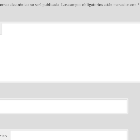
orreo electrónico no será publicada.
Los campos obligatorios están marcados con
*
nico