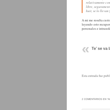
relativamente con
libre, segurament
huir, se lo lleva
A mi me resulta curi
leyendo esto recuper
personales e intransfe
Te’ se va l
Esta entrada fue pub
2 COMENTARIOS EN “
A