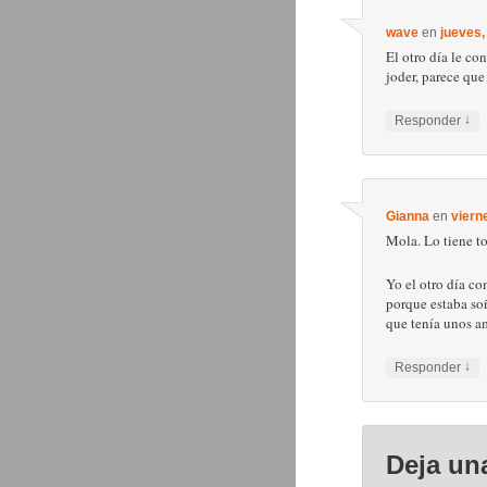
wave
en
jueves,
El otro día le co
joder, parece qu
↓
Responder
Gianna
en
viern
Mola. Lo tiene t
Yo el otro día co
porque estaba so
que tenía unos am
↓
Responder
Deja un