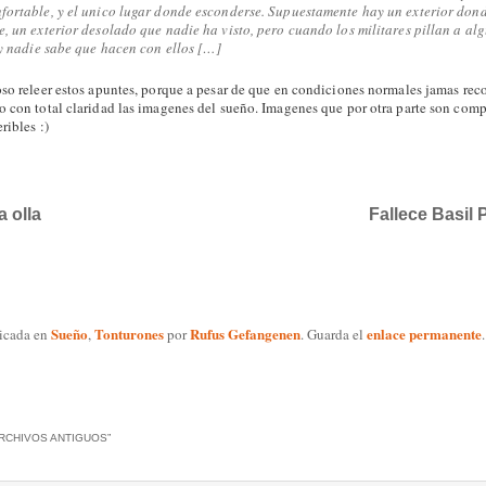
fortable, y el unico lugar donde esconderse. Supuestamente hay un exterior dond
e, un exterior desolado que nadie ha visto, pero cuando los militares pillan a al
n y nadie sabe que hacen con ellos […]
oso releer estos apuntes, porque a pesar de que en condiciones normales jamas reco
o con total claridad las imagenes del sueño. Imagenes que por otra parte son com
ribles :)
a olla
Fallece Basil 
Sueño
Tonturones
Rufus Gefangenen
enlace permanente
licada en
,
por
. Guarda el
.
RCHIVOS ANTIGUOS
”