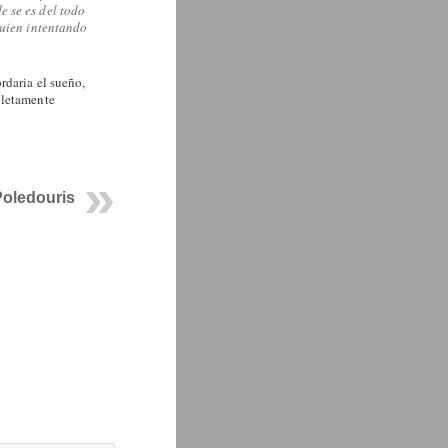
e se es del todo
guien intentando
rdaria el sueño,
pletamente
Poledouris