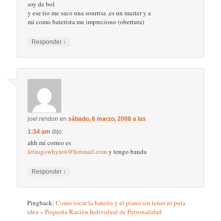
soy de bol
y ese tio me saco una sonrrisa ,es un master y a
mi como baterista me impreciono (obertura)
↓
Responder
joel rendon
en
sábado, 8 marzo, 2008 a las
1:34 am
dijo:
ahh mi correo es
letusgowhynot@hotmail.com
y tengo banda
↓
Responder
Pingback:
Como tocar la bateria y el piano sin tener ni puta
idea « Pequeña Ración Individual de Personalidad