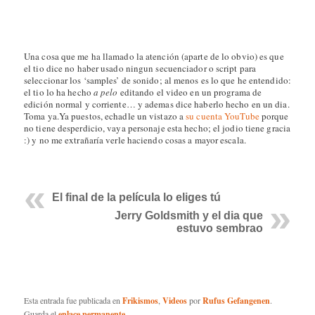
Una cosa que me ha llamado la atención (aparte de lo obvio) es que
el tio dice no haber usado ningun secuenciador o script para
seleccionar los ‘samples’ de sonido; al menos es lo que he entendido:
el tio lo ha hecho
a pelo
editando el video en un programa de
edición normal y corriente… y ademas dice haberlo hecho en un dia.
Toma ya.Ya puestos, echadle un vistazo a
su cuenta YouTube
porque
no tiene desperdicio, vaya personaje esta hecho; el jodio tiene gracia
:) y no me extrañaría verle haciendo cosas a mayor escala.
El final de la película lo eliges tú
Jerry Goldsmith y el dia que
estuvo sembrao
Esta entrada fue publicada en
Frikismos
,
Videos
por
Rufus Gefangenen
.
Guarda el
enlace permanente
.