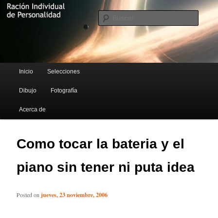
Blog de Rufus Gefangenen
Busca
Ración Individual de Personalidad
Menú principal
Inicio
Selecciones
Ir al contenido principal
Ir al contenido secundario
Dibujo
Fotografía
Acerca de
Como tocar la bateria y el
piano sin tener ni puta idea
Posted on
jueves, 23 noviembre, 2006