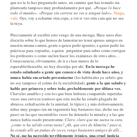
que no te lo has preguntado antes, un camino que has tomado sin
plantearte tampoco muy profundamente por qué.
«Porque lo hace
todo el mundo». «Porque sin carrera no vas a ningun lado»
.
Venga
,
vale
. Oye, voy a echarme otra copa, a ver si veo otra cara que no sea
la tuya.
Precisamente al escribir esto vengo de una moraga. Hace unos días
discutía sobre lo que hemos de lamentar no tener apenas amigos en
nuestra misma carrera, gente a quien pedir apuntes, a quien pedir las
prácticas para copiarlas, a quien preguntar para saber como corrigen
los profesores o como suelen hacer los exámenes de otros años…
Consecuencia, obviamente, de ir a clase menos de lo
En la moraga he
esperable/deseable, no hay disculpa por ahí.
estado saludando a gente que conozco de vista desde hace años, y
nunca había encartado presentarme
(los habituales ya sabéis que
gente a la que saludo y
no soy tampoco el colmo de la sociabilidad),
hablo por primera y sobre todo, probablemente por última vez.
Chavales amables y con los que bien hubiera compartido repetidas
veces una cerveza (curioso que esta noche ha estado plagada de
abrazos, exhaltación de la amistad, lo típico), y más dolorosamente,
niñas muy guapas (en mi ingeniería hay bastantes tías, dicho sea de
paso) en las que incontables veces he detenido la mirada y a las que
nunca había osado presentarme.
Claro, claro que me suena tu cara,
¿como te ha salido estructuras?¿Ah, que eres de Almería? pues si,
he estado allí un puñao de veces, tengo bastantes amigos de allí…
No sé, me ha parecido terriblemente irónico, una cruel justicia