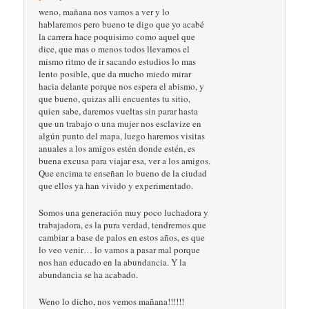
weno, mañana nos vamos a ver y lo
hablaremos pero bueno te digo que yo acabé
la carrera hace poquisimo como aquel que
dice, que mas o menos todos llevamos el
mismo ritmo de ir sacando estudios lo mas
lento posible, que da mucho miedo mirar
hacia delante porque nos espera el abismo, y
que bueno, quizas alli encuentes tu sitio,
quien sabe, daremos vueltas sin parar hasta
que un trabajo o una mujer nos esclavize en
algún punto del mapa, luego haremos visitas
anuales a los amigos estén donde estén, es
buena excusa para viajar esa, ver a los amigos.
Que encima te enseñan lo bueno de la ciudad
que ellos ya han vivido y experimentado.
Somos una generación muy poco luchadora y
trabajadora, es la pura verdad, tendremos que
cambiar a base de palos en estos años, es que
lo veo venir… lo vamos a pasar mal porque
nos han educado en la abundancia. Y la
abundancia se ha acabado.
Weno lo dicho, nos vemos mañana!!!!!!