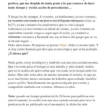
poética, que me despida de tanta gente a la que conozco de hace
tanto tiempo y recién acabo de presentarme…
Y luego los de siempre. A vosotros, ya hablaremos, ya nos veremos,
ya vendréis esta tarde a mi piso a ver el España-Alemania
(visto se
ha!!!), ya me contareis los
sanfermines
que os vais a pegar
(cabrones), ya nos veremos en mitad de verano, ya nos veremos en
septiembre cuando venga a coger aquí el avión, ya vendreis a
visitarme
visitarnos a Denmark (no soy el único del grupo que se va
al mismo lugar)…
Ocho años nenes. Ni mejores ni peores.
Ocho
. Ocho a vuestro lado. Y
si, hay cierta frontera que dice que es una etapa y que se ha acabado.
¿Y ahora qué?
Nada gente, estoy nostálgico y también con una rica castaña encima.
Que ver como pasa el tiempo es una mierda, y más cuando sientes
que no lo acabas de aprovechar, que ves como se te escapa entre los
dedos. Han sido ocho años de mucho rascarme el escroto, lo que no
es
ni muchísimo menos
sinónimo de haberlos aprovechado
(maldito
pepito grillo)
. Sencillamente me apetecía dejarlo por escrito y
compartirlo también con vosotros. Abrazos a todos.
Nota:
pasado un tiempo prudencial de 24 horas para publicar esto
(efectivamente, lo escribí con una rica castaña encima pero tuve la
prudencia de no publicarlo en el momento), lo dicho ha sido