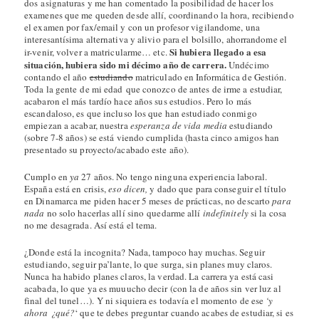
dos asignaturas y me han comentado la posibilidad de hacer los
examenes que me queden desde allí, coordinando la hora, recibiendo
el examen por fax/email y con un profesor vigilandome, una
interesantísima alternativa y alivio para el bolsillo, ahorrandome el
Si hubiera llegado a esa
ir-venir, volver a matricularme… etc.
situación, hubiera sido mi décimo año de carrera.
Undécimo
contando el año
estudiando
matriculado en Informática de Gestión.
Toda la gente de mi edad que conozco de antes de irme a estudiar,
acabaron el más tardío hace años sus estudios. Pero lo más
escandaloso, es que incluso los que han estudiado conmigo
empiezan a acabar, nuestra
esperanza de vida media
estudiando
(sobre 7-8 años) se está viendo cumplida (hasta cinco amigos han
presentado su proyecto/acabado este año).
Cumplo en
ya
27 años. No tengo ninguna experiencia laboral.
España está en crisis,
eso dicen,
y dado que para conseguir el título
en Dinamarca me piden hacer 5 meses de prácticas, no descarto
para
nada
no solo hacerlas allí sino quedarme allí
indefinitely
si la cosa
no me desagrada. Así está el tema.
¿Donde está la incognita? Nada, tampoco hay muchas. Seguir
estudiando, seguir pa’lante, lo que surga, sin planes muy claros.
Nunca ha habido planes claros, la verdad. La carrera ya está casi
acabada, lo que ya es muuucho decir (con la de años sin ver luz al
final del tunel…). Y ni siquiera es todavía el momento de ese
‘y
ahora ¿qué?
‘ que te debes preguntar cuando acabes de estudiar, si es