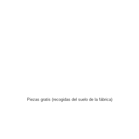
Piezas gratis (recogidas del suelo de la fábrica)
Y juguetes gratis. Estos nos los regalaron ellos.