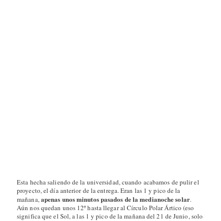
Nos vemos.
Mis películas de los 90 (parte 1
de 4, 1990-94)
En Dinamarca, 15M también
Esta entrada fue publicada en
Erasmus
,
Frikismos
,
Personal
por
Rufus
Gefangenen
. Guarda el
enlace permanente
.
14 COMENTARIOS EN “
VISITA A LA FABRICA DE LEGO
”