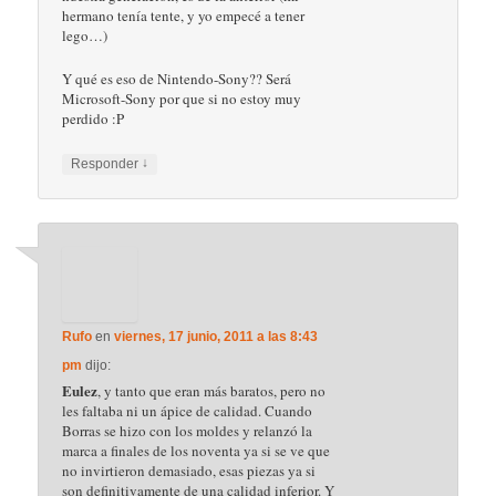
acaben pronto y mejor que bien esos asuntos
que te traen de cabeza. Sabes que siempre eres
aquí más que bien recibido! Un saludo :)
Nono
, en el 93, Exin quebró en el 93. Vaya,
tan de nuestra generación como los
Caballeros del Zodiaco. Y si, será que yo me
quedé en la última y penúltima generación,
cuando la nintendo 64. No te falta razón, por
historia creo que incluso tiene más razón de
ser el pique Sega Nintendo que cualquiera de
los otros dos.
↓
Responder
Andrea
en
viernes, 16 diciembre, 2011 a las
11:08 pm
dijo: