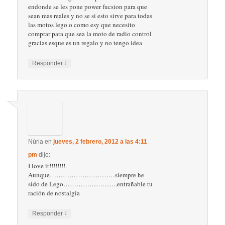
11:32 pm
dijo:
Lo que necesitan es un hospital de LEGO
CITY!!!!!!!!!!!! Molaría un montón.
↓
Responder
Francisco
en
jueves, 30 enero, 2014 a las
3:22 am
dijo:
Creo sinceramente que Lego es el mejor
juguete del mundo,por calidad,precisión
,durabilidad y aprendizaje de niños y
adultos,ya que también somos muchos
adultos los que disfrutamos Lego a traves del
mundo,desde hace mas de cincuenta años.Soy
de Chile y aqui apenas ahora están llegando
modelos fantasticos para armar de 1300 piezas