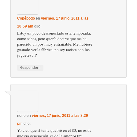
↓
Responder
Rufo
en
viernes, 17 junio, 2011 a las 8:43
pm
dijo:
Eulez
, y tanto que eran más baratos, pero no
les faltaba ni un ápice de calidad. Cuando
Borras se hizo con los moldes y relanzó la
marca a finales de los noventa ya si se ve que
no invirtieron demasiado, esas piezas ya si
son definitivamente de una calidad inferior. Y
si, lo que se puede hacer con los mindstorms
es increible, pero a mi me falta mucho para
saber programar.
Copépodo
, y eso que lo he suavizado, porque
el primer borrador me había quedado tal vez
demasiado sentimental. Bueno, espero que