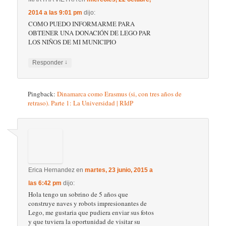
juan diego borrego marquez
en
domingo, 24
diciembre, 2017 a las 6:14 pm
dijo:
quiero visitas las fabrica de lego porfavor
↓
Responder
juan diego borrego marquez
en
domingo, 24
diciembre, 2017 a las 6:17 pm
dijo:
hola quiero visitar su fabrica de lego por que a
mi me gustan lego quiero ver los que hacer
↓
Responder