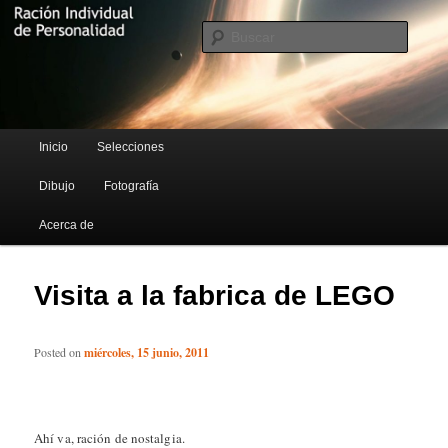
Blog de Rufus Gefangenen
Busca
Ración Individual de Personalidad
Menú principal
Inicio
Selecciones
Ir al contenido principal
Ir al contenido secundario
Dibujo
Fotografía
Acerca de
Visita a la fabrica de LEGO
Posted on
miércoles, 15 junio, 2011
Ahí va, ración de nostalgia.