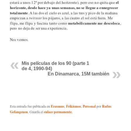
eulez
en
miércoles, 15 junio, 2011 a las
10:45 pm
dijo:
Lo que pasaba con Tente y Lego es que los
primeros eran mucho más baratos. Pero mucho
más y tenían más cosas. Lego era más pijo.
Dicho esto, no se si has visto las virguerías
que se pueden hacer con tecnología Lego
http://mindstorms.lego.com/
↓
Responder
Copépodo
en
viernes, 17 junio, 2011 a las
10:59 am
dijo:
Estoy un poco desconectado esta temporada,
como sabes, pero quería decirte que me ha