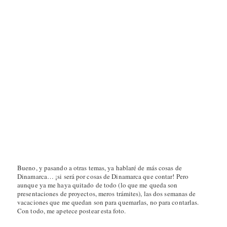
Esta hecha saliendo de la universidad, cuando acabamos de pulir el
proyecto, el día anterior de la entrega. Eran las 1 y pico de la
apenas unos minutos pasados de la medianoche solar
mañana,
.
Aún nos quedan unos 12º hasta llegar al Círculo Polar Ártico (eso
significa que el Sol, a las 1 y pico de la mañana del 21 de Junio, solo
el
estará a unos 12º por debajo del horizonte), pero eso no quita que
horizonte, desde hace ya unas semanas, no se llegue a ennegrecer
totalmente
. A las dos el cielo es azul, a las tres y pico de la mañana
empiezan a
twittear
los pájaros, a las cuatro el sol está fuera. Me
metabólicamente me descoloca
flipa, me flipa y fascina tanto como
,
pero no deja de ser una experiencia.