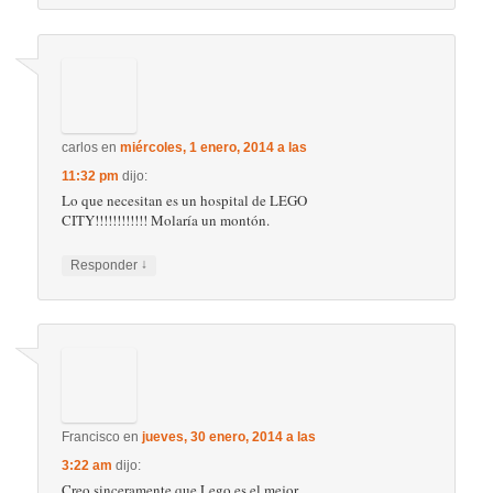
aproximadamente como la Combi del 62 o el
avión de la segunda guerra o la torre de
Londres,son muy costosos pero la calidad lo
vale ,es como comparar un auto mediocre con
un Ferrari o un Rolls Royce.Hace poco vi un
reportaje de su fabricación y la verdad la
calidad en su producción es de lujo.
↓
Responder
MARTHA VIEYRA
en
miércoles, 22 octubre,
2014 a las 9:01 pm
dijo:
COMO PUEDO INFORMARME PARA
OBTENER UNA DONACIÓN DE LEGO PAR
LOS NIÑOS DE MI MUNICIPIO
↓
Responder