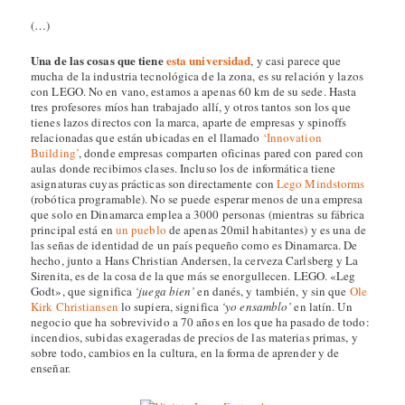
(…)
Una de las cosas que tiene
esta universidad
, y casi parece que
mucha de la industria tecnológica de la zona, es su relación y lazos
con LEGO. No en vano, estamos a apenas 60 km de su sede. Hasta
tres profesores míos han trabajado allí, y otros tantos son los que
tienes lazos directos con la marca, aparte de empresas y spinoffs
relacionadas que están ubicadas en el llamado
‘Innovation
Building’
, donde empresas comparten oficinas pared con pared con
aulas donde recibimos clases. Incluso los de informática tiene
asignaturas cuyas prácticas son directamente con
Lego Mindstorms
(robótica programable). No se puede esperar menos de una empresa
que solo en Dinamarca emplea a 3000 personas (mientras su fábrica
principal está en
un pueblo
de apenas 20mil habitantes) y es una de
las señas de identidad de un país pequeño como es Dinamarca. De
hecho, junto a Hans Christian Andersen, la cerveza Carlsberg y La
Sirenita, es de la cosa de la que más se enorgullecen. LEGO. «Leg
Godt», que significa
‘juega bien’
en danés, y también, y sin que
Ole
Kirk Christiansen
lo supiera, significa
‘yo ensamblo’
en latín. Un
negocio que ha sobrevivido a 70 años en los que ha pasado de todo:
incendios, subidas exageradas de precios de las materias primas, y
sobre todo, cambios en la cultura, en la forma de aprender y de
enseñar.