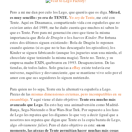
Mirad,
Pero a mi me dan por culo los Lego, que queréis que os diga.
es muy sencillo: yo era de TENTE.
Yo
soy
de Tente
, me crié con
Tente. Aquí en Dinamarca, compartiendo vida con españoles que
no
existían
antes del 1989, me he dado cuenta que muchos ni saben lo
que es Tente. Pero para mi generación creo que tiene la misma
importancia que
Bola de Dragón
o los
huevos Kinder
. Por fortuna
estos dos últimos siguen existiendo: Bola de Dragón lo reponen
cuando quieras (si es que no te has descargado los episodios), los
Kinder se siguen fabricando (aunque los juguetes sean una mierda, el
chocolate sigue teniendo la misma magia). Tente no. Tente, y su
empresa madre EXIN, quebraron en 1993. Desaparecieron. De las
tiendas, de todos lados. Solo gracias a
eBay
existe todavía ese
universo, raquítico y desvaneciente, que se mantiene vivo solo por el
amor con que sus seguidores lo siguen nutriendo.
Para quien no lo sepa, Tente era la alternativa española a Lego.
Piezas de las
mismas dimensiones externas, pero incompatibles en su
Tente era mucho más
ensamblaje
. Y aquí viene el dato objetivo:
avanzado que Lego
. En esto hay una animadversión como Madrid-
Barça, Sega-Nintendo o Star Wars-Star Trek. Por supuesto a los fans
de Lego les repatea que les digamos lo que voy a decir (igual que a
nosotros nos repatea que digan que Tente es la copia barata de Lego,
en su
algo
obviamente falso
). Pero el dato objetivo es este:
momento, las piezas de Tente permitían hacer muchas más cosas