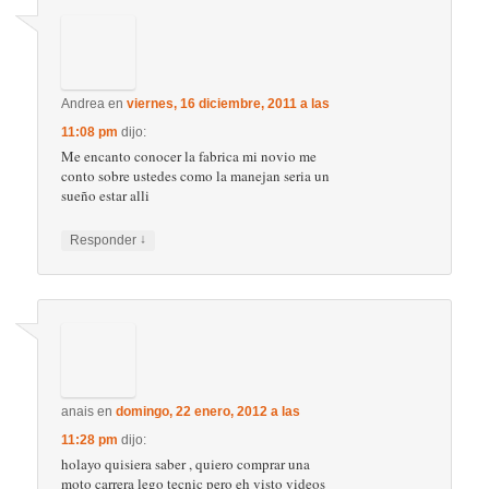
Núria
en
jueves, 2 febrero, 2012 a las 4:11
pm
dijo:
I love it!!!!!!!!.
Aunque…………………………siempre he
sido de Lego…………………….entrañable tu
ración de nostalgia
↓
Responder
carlos
en
miércoles, 1 enero, 2014 a las