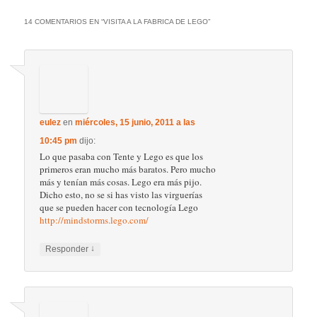
parecido un post muy entrañable. Me hubiese
gustado ver la fábrica, no soy racista con los
juguetes :-P
↓
Responder
nono
en
viernes, 17 junio, 2011 a las 8:29
pm
dijo:
Yo creo que si tente quebró en el 83, no es de
nuestra generación, es de la anterior (mi
hermano tenía tente, y yo empecé a tener
lego…)
Y qué es eso de Nintendo-Sony?? Será
Microsoft-Sony por que si no estoy muy
perdido :P