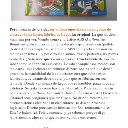
Pero, ironías de la vida,
me vi hace unos días, con un grupo de
clase, en la puñetera fábrica de Lego
. La original
. La que muchos
matarían
por ver. Viendo como el plástico ABS (
Acrilonitrilo
Butadieno Estireno
, es importante decirlo rápido) entra en ‘pellets’
(bolitas) en las máquinas, se funde a 245ºC e inyecta a presión en
moldes carísimos… y por otro lado salían, frías y perfectas, las piezas
¿Sabéis de que va mi carrera?
Exactamente de eso
acabadas.
. De
saber como se fabrican esas cosas. De saber porqué esos moldes son
tan caros, las excelentes tolerancias dimensionales con que deben
proceder, la estabilidad de las aleaciones con que deben estar
fabricados, de cuanto deben durar para que su fabricación sea
rentable. Donde van piezas de Lego, poned muebles, parachoques,
cafeteras. Se trata de cómo hay que fabricarlos. Podeis suponer sin
equivocaros que
‘How it is made’/’How do they do it?’
de Discovery
Channel sean programas que me flipen. No diseño motores, no
diseño sistemas eléctricos ni electrónicos, ni diseño procesos
logísticos. Diseño procesos de fabricación. Eso, teóricamente, es
Diseño Industrial. Teóricamente… y ya sabemos porque digo
teóricamente,
algo en lo que no nos vamos a entretener.