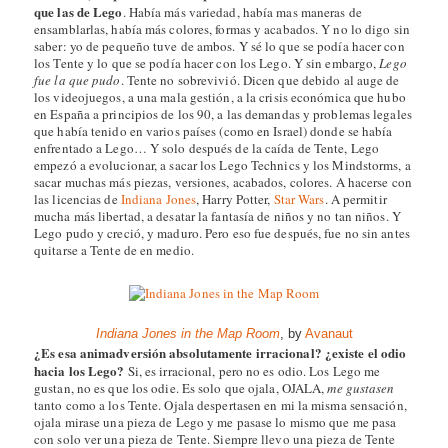
que las de Lego
. Había más variedad, había mas maneras de
ensamblarlas, había más colores, formas y acabados. Y no lo digo sin
saber: yo de pequeño tuve de ambos. Y sé lo que se podía hacer con
los Tente y lo que se podía hacer con los Lego. Y sin embargo,
Lego
fue la que pudo
. Tente no sobrevivió. Dicen que debido al auge de
los videojuegos, a una mala gestión, a la crisis económica que hubo
en España a principios de los 90, a las demandas y problemas legales
que había tenido en varios países (como en Israel) donde se había
enfrentado a Lego… Y solo después de la caída de Tente, Lego
empezó a evolucionar, a sacar los Lego Technics y los Mindstorms, a
sacar muchas más piezas, versiones, acabados, colores. A hacerse con
las licencias de
Indiana Jones
, Harry Potter,
Star Wars
. A permitir
mucha más libertad, a desatar la fantasía de niños y no tan niños. Y
Lego pudo y creció, y maduro. Pero eso fue después, fue no sin antes
quitarse a Tente de en medio.
Indiana Jones in the Map Room
, by
Avanaut
¿Es esa animadversión absolutamente irracional? ¿existe el odio
hacia los Lego?
Si, es irracional, pero no es odio. Los Lego me
gustan, no es que los odie. Es solo que ojala, OJALA,
me gustasen
tanto como a los Tente. Ojala despertasen en mi la misma sensación,
ojala mirase una pieza de Lego y me pasase lo mismo que me pasa
con solo ver una pieza de Tente. Siempre llevo una pieza de Tente