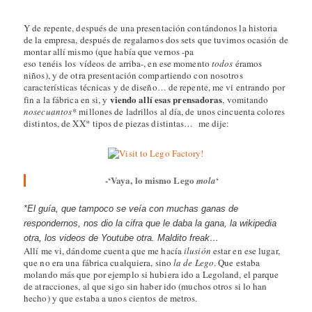
Y de repente, después de una presentación contándonos la historia
de la empresa, después de regalarnos dos sets que tuvimos ocasión de
montar allí mismo (que había que vernos -pa
eso tenéis los vídeos de arriba-, en ese momento
todos
éramos
niños), y de otra presentación compartiendo con nosotros
características técnicas y de diseño… de repente, me vi entrando por
viendo allí esas prensadoras
fin a la fábrica en si, y
, vomitando
nosecuantos*
millones de ladrillos al día, de unos cincuenta colores
distintos, de XX* tipos de piezas distintas… me dije:
-‘Vaya, lo mismo Lego
‘
mola
*El guía, que tampoco se veía con muchas ganas de
respondernos, nos dio la cifra que le daba la gana, la wikipedia
otra, los videos de Youtube otra. Maldito freak…
Allí me vi, dándome cuenta que me hacía
ilusión
estar en ese lugar,
que no era una fábrica cualquiera, sino
la de Lego
. Que estaba
molando más que por ejemplo si hubiera ido a Legoland, el parque
de atracciones, al que sigo sin haber ido (muchos otros si lo han
hecho) y que estaba a unos cientos de metros.