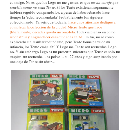
conmigo. No es que los Lego no me gusten, es que
me da coraje que
sencillamente no sean Tente
. Si los Tente existieran, seguramente
hubiera seguido comprandolos, a pesar de haber rebasado hace
tiempo la ‘edad recomendada’. Probablemente los siguiese
coleccionando. Ya veis que todavía,
hace unos años
,
me dediqué a
completar la colección de la ciudad Micro Tente que hace
(literalmente) décadas quedó incompleta
. Todavía pienso en como
reconstruir y engrandecer esas ciudades en 3d
. En fin, no sé como
explicarlo sin resultar redundante, pero Tente forma parte de mi
infancia, los Tente
están
ahí. Y Lego no. Tente son recuerdos, Lego
no. Y sin embargo Lego es un presente, mientras que Tente es solo un
suspiro, un recuerdo… es polvo… si, 27 años y sigo suspirando por
una caja de Tente sin abrir…