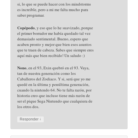
Me encanto conocer la fabrica mi novio me
conto sobre ustedes como la manejan seria un
sueño estar alli
↓
Responder
anais
en
domingo, 22 enero, 2012 a las
11:28 pm
dijo:
holayo quisiera saber , quiero comprar una
moto carrera lego tecnic pero eh visto videos
endonde se les pone power fucsion para que
sean mas reales y no se si esto sirve para todas
las motos lego o como esy que necesito
comprar para que sea la moto de radio control
gracias esque es un regalo y no tengo idea
↓
Responder