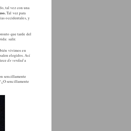
do, tal vez con una
uso.
Tal vez para
ias occidentales, y
pronto que tarde del
ida: salir.
ambién vivimos en
salen elegidos. Así
piece
de verdad
a
Son sencillamente
? ¿O sencillamente