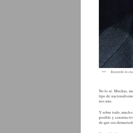
Recuerdo lo exa
No lo sé. Muchas, mu
tipo de nacionalismo
nos une.
Y sobre todo, mucho 
posible y constructi
de que sea demasiado