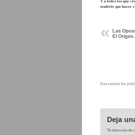
Y a todos los que cr
tendréis que hacer c
Las Oposi
El Origen.
Esta entrada fue pub
Deja un
Tu dirección de c