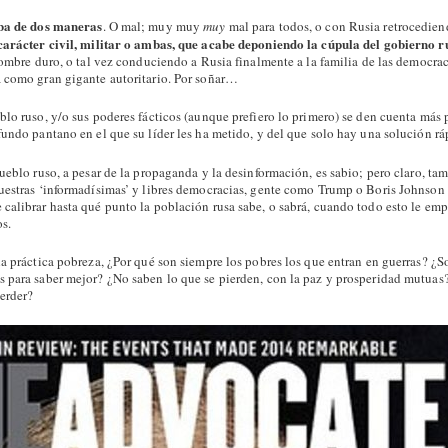
ba de dos maneras
. O mal; muy muy
muy
mal para todos, o con Rusia retrocedien
carácter civil, militar o ambas, que acabe deponiendo la cúpula del gobierno r
hombre duro, o tal vez conduciendo a Rusia finalmente a la familia de las democrac
 como gran gigante autoritario. Por soñar…
blo ruso, y/o sus poderes fácticos (aunque prefiero lo primero) se den cuenta más 
undo pantano en el que su líder les ha metido, y del que solo hay una solución ráp
ueblo ruso, a pesar de la propaganda y la desinformación, es sabio; pero claro, t
uestras ‘informadísimas’ y libres democracias, gente como Trump o Boris Johnson 
calibrar hasta qué punto la población rusa sabe, o sabrá, cuando todo esto le em
os.
la práctica pobreza, ¿Por qué son siempre los pobres los que entran en guerras? ¿
 para saber mejor? ¿No saben lo que se pierden, con la paz y prosperidad mutuas
erder?