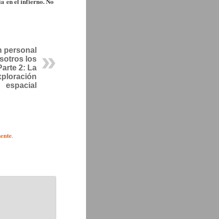
a en el infierno. No
n personal
otros los
Parte 2: La
xploración
espacial
ente
.