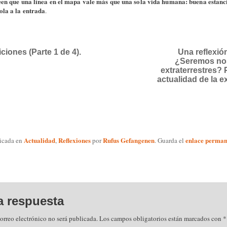
een que una línea en el mapa vale más que una sola vida humana: buena estanci
ola a la entrada
.
ciones (Parte 1 de 4).
Una reflexió
¿Seremos nos
extraterrestres? 
actualidad de la e
Actualidad
Reflexiones
Rufus Gefangenen
enlace perman
licada en
,
por
. Guarda el
a respuesta
orreo electrónico no será publicada.
Los campos obligatorios están marcados con
*