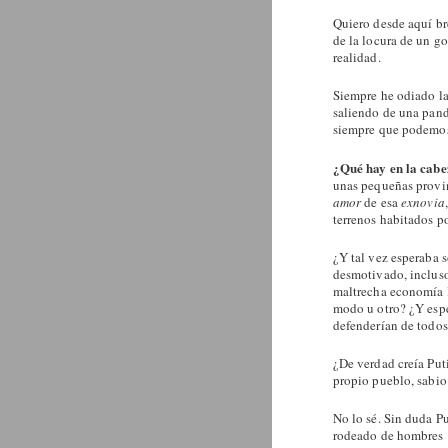
Quiero desde aquí br
de la locura de un g
realidad.
Siempre he odiado la
saliendo de una pand
siempre que podemo
¿Qué hay en la cabe
unas pequeñas provin
amor
de esa
exnovia
terrenos habitados p
¿Y tal vez esperaba 
desmotivado, incluso
maltrecha economía l
modo u otro? ¿Y espe
defenderían de todos
¿De verdad creía Puti
propio pueblo, sabio
No lo sé. Sin duda P
rodeado de hombres ‘