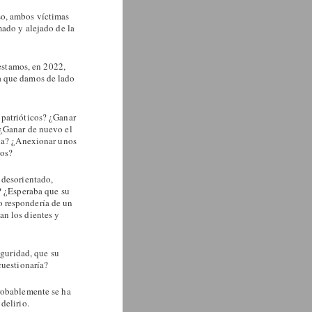
so, ambos víctimas
mado y alejado de la
estamos, en 2022,
a que damos de lado
 patrióticos? ¿Ganar
 ¿Ganar de nuevo el
cia? ¿Anexionar unos
nos?
 desorientado,
o? ¿Esperaba que su
o respondería de un
an los dientes y
eguridad, que su
cuestionaría?
Probablemente se ha
delirio.