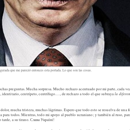
gerada que me pareció entonces esta portada. Lo que son las cosas.
chas preguntas. Mucha sorpresa. Mucho rechazo acentuado por mi parte, cada vez
, identitario, centrípeto, centrífugo…., de rechazo a todo el que subraya
la difere
dolor, mucha tristeza, muchas lágrimas. Espero que todo esto se resuelva de una f
va para todos. Mientras, todo mi apoyo al pueblo ucraniano; y también al ruso, pa
 tarde, a su tirano. Слава Україні!