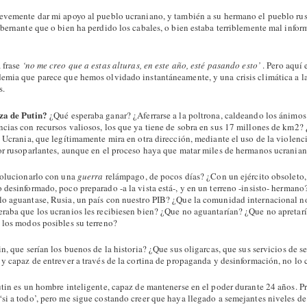
evemente dar mi apoyo al pueblo ucraniano, y también a su hermano el pueblo ru
obernante que o bien ha perdido los cabales, o bien estaba terriblemente mal infor
 frase
‘no me creo que a estas alturas, en este año, esté pasando esto’
. Pero aquí 
emia que parece que hemos olvidado instantáneamente, y una crisis climática a l
s.
za de Putin?
¿Qué esperaba ganar? ¿Aferrarse a la poltrona, caldeando los ánimos
cias con recursos valiosos, los que ya tiene de sobra en sus 17 millones de km2?
, Ucrania, que legítimamente mira en otra dirección, mediante el uso de la violen
or rusoparlantes, aunque en el proceso haya que matar miles de hermanos ucrania
solucionarlo con una
guerra
relámpago, de pocos días? ¿Con un ejército obsoleto,
 desinformado, poco preparado -a la vista está-, y en un terreno -insisto- herman
o aguantase, Rusia, un país con nuestro PIB? ¿Que la comunidad internacional n
raba que los ucranios les recibiesen bien? ¿Que no aguantarían? ¿Que no apretarí
 los modos posibles su terreno?
n, que serían los buenos de la historia? ¿Que sus oligarcas, que sus servicios de s
 y capaz de entrever a través de la cortina de propaganda y desinformación, no lo 
utin es un hombre inteligente, capaz de mantenerse en el poder durante 24 años. 
si a todo’, pero me sigue costando creer que haya llegado a semejantes niveles de 