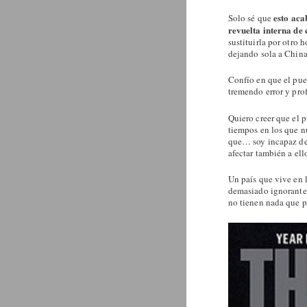
esto aca
Solo sé que
revuelta interna de 
sustituirla por otro 
dejando sola a China
Confío en que el pue
tremendo error y prof
Quiero creer que el p
tiempos en los que n
que… soy incapaz de 
afectar también a ell
Un país que vive en 
demasiado ignorantes
no tienen nada que p