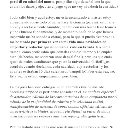
portátil en mitad del monte
, para pillar algo de señal con la que
enviar los datos y ejecutar el pago (que no voy ni a decir la cantidad)
Todo salió bien y aquí estoy: me está encantando el máster, estoy
aprendiendo sobre todo cómo se hace la ciencia (para mi fortuna, y
no voy a ser falsamente humilde, cuento con una buena base teórica
y unos buenos fundamentos, y de momento
nada
de lo que hemos
impartido me ha sonado a chino), pero lo que si puedo decir es que
me he tirado por primera vez en mi vida unas navidades de
empollar y redactar que no lo había visto en la vida.
No había
trampa, como profe sabía que contaba con ese tiempo y lo empleé
bien (de hecho, me sobraron unos días al final), pero, os que erais
igual de malos estudiantes que yo en la universidad (dificil) ¿os
acordais cuando decíamos, cada navidad, ‘voy a estudiar’, y los
apuntes se tiraban 15 días calentando banquillo? Pues esta vez, no.
Esta vez he estado empantanado, pero bien.
La mayoría han sido entregas, si no aburridas (me ha molado
hacerlas) tampoco es pertinente ahondar en ellas:
análisis espectral
de asteroides, cálculo de las características de un exoplaneta por el
método de la profundidad de tránsito y la velocidad radial,
transformación de sistemas de coordenadas esféricas, cálculo de
características orbitales, arqueología digital en bases de datos
para búsqueda de enanas rojas y astrofotografía galáctica…
Pero ha habido una, en la que sencillamente teníamos vía libre. Ni