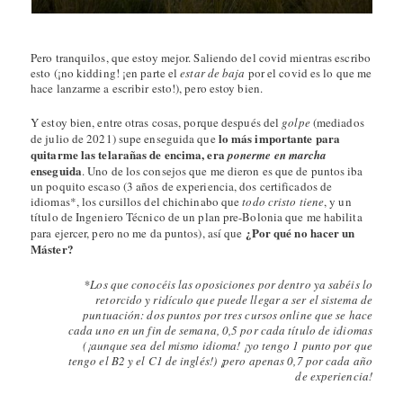
Pero tranquilos, que estoy mejor. Saliendo del covid mientras escribo
esto (¡no kidding! ¡en parte el
estar de baja
por el covid es lo que me
hace lanzarme a escribir esto!), pero estoy bien.
Y estoy bien, entre otras cosas, porque después del
golpe
(mediados
lo más importante para
de julio de 2021) supe enseguida que
quitarme las telarañas de encima, era
ponerme en marcha
enseguida
. Uno de los consejos que me dieron es que de puntos iba
un poquito escaso (3 años de experiencia, dos certificados de
idiomas*, los cursillos del chichinabo que
todo cristo tiene
, y un
título de Ingeniero Técnico de un plan pre-Bolonia que me habilita
¿Por qué no hacer un
para ejercer, pero no me da puntos), así que
Máster?
*Los que conocéis las oposiciones por dentro ya sabéis lo
retorcido y ridículo que puede llegar a ser el sistema de
puntuación: dos puntos por tres cursos online que se hace
cada uno en un fin de semana, 0,5 por cada título de idiomas
(¡aunque sea del mismo idioma! ¡yo tengo 1 punto por que
tengo el B2 y el C1 de inglés!) ¡pero apenas 0,7 por cada año
de experiencia!