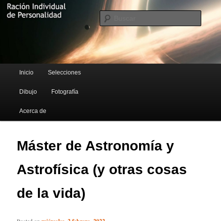
Blog de Rufus Gefangenen
Busca
Ración Individual de Personalidad
Menú principal
Inicio
Selecciones
Ir al contenido principal
Ir al contenido secundario
Dibujo
Fotografía
Acerca de
Máster de Astronomía y
Astrofísica (y otras cosas
de la vida)
Posted on