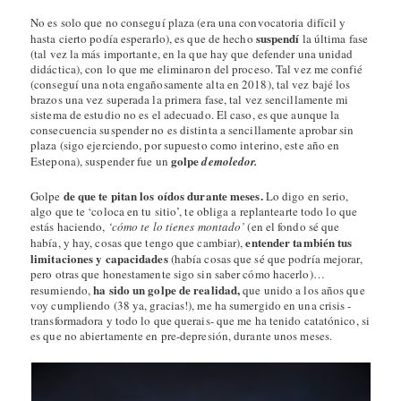
No es solo que no conseguí plaza (era una convocatoria difícil y
suspendí
hasta cierto podía esperarlo), es que de hecho
la última fase
(tal vez la más importante, en la que hay que defender una unidad
didáctica), con lo que me eliminaron del proceso. Tal vez me confié
(conseguí una nota engañosamente alta en 2018), tal vez bajé los
brazos una vez superada la primera fase, tal vez sencillamente mi
sistema de estudio no es el adecuado. El caso, es que aunque la
consecuencia suspender no es distinta a sencillamente aprobar sin
plaza (sigo ejerciendo, por supuesto como interino, este año en
golpe
Estepona), suspender fue un
demoledor.
de que te pitan los oídos durante meses.
Golpe
Lo digo en serio,
algo que te ‘coloca en tu sitio’, te obliga a replantearte todo lo que
estás haciendo,
‘cómo te lo tienes montado’
(en el fondo sé que
entender también tus
había, y hay, cosas que tengo que cambiar),
limitaciones y capacidades
(había cosas que sé que podría mejorar,
pero otras que honestamente sigo sin saber cómo hacerlo)…
ha sido un golpe de realidad,
resumiendo,
que unido a los años que
voy cumpliendo (38 ya, gracias!), me ha sumergido en una crisis -
transformadora y todo lo que querais- que me ha tenido catatónico, si
es que no abiertamente en pre-depresión, durante unos meses.