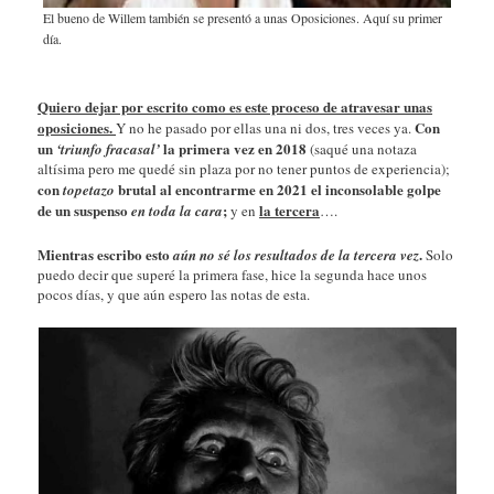
El bueno de Willem también se presentó a unas Oposiciones. Aquí su primer
día.
Quiero dejar por escrito como es este proceso de atravesar unas
oposiciones.
Con
Y no he pasado por ellas una ni dos, tres veces ya.
un
la primera vez en 2018
‘triunfo fracasal’
(saqué una notaza
altísima pero me quedé sin plaza por no tener puntos de experiencia);
con
brutal al encontrarme en 2021 el inconsolable golpe
topetazo
de un suspenso
;
la tercera
en toda la cara
y en
….
Mientras escribo esto
.
aún no sé los resultados de la tercera vez
Solo
puedo decir que superé la primera fase, hice la segunda hace unos
pocos días, y que aún espero las notas de esta.