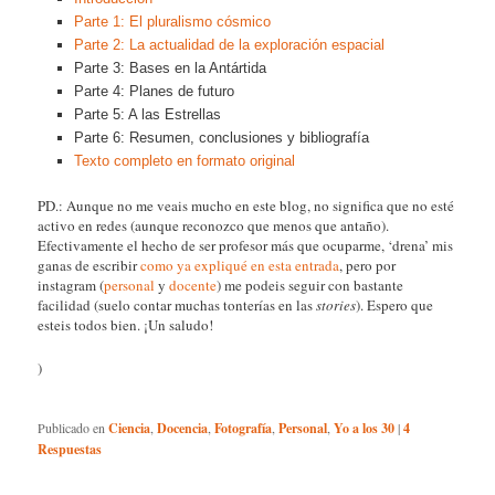
Parte 1: El pluralismo cósmico
Parte 2: La actualidad de la exploración espacial
Parte 3: Bases en la Antártida
Parte 4: Planes de futuro
Parte 5: A las Estrellas
Parte 6: Resumen, conclusiones y bibliografía
Texto completo en formato original
PD.: Aunque no me veais mucho en este blog, no significa que no esté
activo en redes (aunque reconozco que menos que antaño).
Efectivamente el hecho de ser profesor más que ocuparme, ‘drena’ mis
ganas de escribir
como ya expliqué en esta entrada
, pero por
instagram (
personal
y
docente
) me podeis seguir con bastante
facilidad (suelo contar muchas tonterías en las
stories
). Espero que
esteis todos bien. ¡Un saludo!
)
Publicado en
Ciencia
,
Docencia
,
Fotografía
,
Personal
,
Yo a los 30
|
4
Respuestas