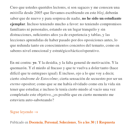
Creo que ustedes queridos lectores, si son sagaces y me conocen una
mititilla
desde 2005 que llevamos escribiendo en este
bloj
, deberán
no he sido un estudiante
saber que de nuevo y para sorpresa de nadie,
ejemplar
. Incluso teniendo mucho a favor: no teniendo compromisos
familiares ni personales, estando en un lugar tranquilo y sin
distracciones, suficientes años ya de experiencia y tablas, y las
lecciones aprendidas de haber pasado por dos oposiciones antes, lo
que redunda tanto en conocimientos concretos del temario, como en
saberes nivel emocional y estratégico/táctico/operativo.
yo
En mi contra:
. Y la desidia, y la falta general de motivación. Y la
quemazón. Y el miedo al fracaso y que te vuelva a doler tanto (hace
difícil que te entregues igual). E incluso, ojo a lo que voy a decir,
cierto
síndrome de Estocolmo
; cierta sensación de secuestro por ser un
eterno
opositor; como que se me había olvidado como era la vida sin
tener que estudiar, e incluso le tenía cierto miedo al vacío una vez
completado este objetivo, ¿es posible que en cierto momento me
estuviera auto-saboteando?
Sigue leyendo
→
Publicado en
Docencia
,
Personal
,
Selecciones
,
Yo a los 30
|
1
Respuesta