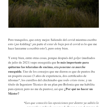
Pero tranquilos, que estoy mejor. Saliendo del covid mientras escribo
esto (¡no kidding! ¡en parte el
estar de baja
por el covid es lo que me
hace lanzarme a escribir esto!), pero estoy bien.
Y estoy bien, entre otras cosas, porque después del
golpe
(mediados
lo más importante para
de julio de 2021) supe enseguida que
quitarme las telarañas de encima, era
ponerme en marcha
enseguida
. Uno de los consejos que me dieron es que de puntos iba
un poquito escaso (3 años de experiencia, dos certificados de
idiomas*, los cursillos del chichinabo que
todo cristo tiene
, y un
título de Ingeniero Técnico de un plan pre-Bolonia que me habilita
¿Por qué no hacer un
para ejercer, pero no me da puntos), así que
Máster?
*Los que conocéis las oposiciones por dentro ya sabéis lo
retorcido y ridículo que puede llegar a ser el sistema de