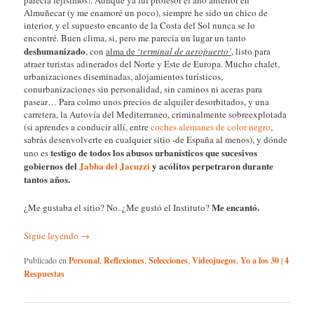
Almuñecar (y me enamoré un poco), siempre he sido un chico de
interior, y el supuesto encanto de la Costa del Sol nunca se lo
encontré. Buen clima, si, pero me parecía un lugar un tanto
deshumanizado
, con
alma de ‘
terminal de aeropuerto’
, listo para
atraer turistas adinerados del Norte y Este de Europa. Mucho chalet,
urbanizaciones diseminadas, alojamientos turísticos,
conurbanizaciones sin personalidad, sin caminos ni aceras para
pasear… Para colmo unos precios de alquiler desorbitados, y una
carretera, la Autovía del Mediterraneo, criminalmente sobreexplotada
(si aprendes a conducir allí, entre
coches alemanes de color negro
,
sabrás desenvolverte en cualquier sitio -de España al menos), y dónde
testigo de todos los abusos urbanísticos que sucesivos
uno es
gobiernos del
Jabba del Jacuzzi
y acólitos perpetraron durante
tantos años.
Me encantó.
¿Me gustaba el sitio? No. ¿Me gustó el Instituto?
Sigue leyendo
→
Publicado en
Personal
,
Reflexiones
,
Selecciones
,
Videojuegos
,
Yo a los 30
|
4
Respuestas