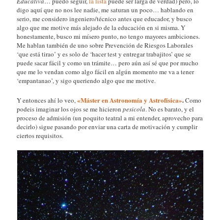
Educativa
… puedo seguir,
la lista
puede ser larga de verdad) pero, lo
digo aquí que no nos lee nadie, me saturan un poco… hablando en
serio, me considero ingeniero/técnico antes que educador, y busco
algo que me motive más alejado de la educación en si misma. Y
honestamente, busco mi mísero punto, no tengo mayores ambiciones.
Me hablan también de uno sobre Prevención de Riesgos Laborales
‘que está tirao’ y es solo de ‘hacer test y entregar trabajitos’ que se
puede sacar fácil y como un trámite… pero aún así sé que por mucho
que me lo vendan como algo fácil en algún momento me va a tener
‘empantanao’, y sigo queriendo algo que me motive.
«Máster en Astronomía y Astrofísica»
.
Y entonces ahí lo veo,
Como
podeis imaginar los ojos se me hicieron
pesicola
. No es barato, y el
proceso de admisión (un poquito teatral a mi entender, aprovecho para
decirlo) sigue pasando por enviar una carta de motivación y cumplir
ciertos requisitos.