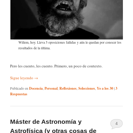
Willem, hoy. Lleva 5 oposiciones fallidas y aún le quedan por conocer los
resultados de la última.
Pero les cuento, les cuento. Primero, un poco de contexto.
Sigue leyendo
→
Publicado en
Docencia
,
Personal
,
Reflexiones
,
Selecciones
,
Yo a los 30
|
3
Respuestas
Máster de Astronomía y
4
Astrofísica (y otras cosas de