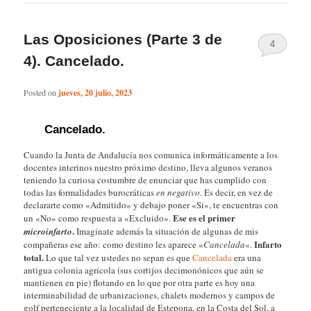
Las Oposiciones (Parte 3 de
4
4). Cancelado.
Posted on
jueves, 20 julio, 2023
Cancelado.
Cuando la Junta de Andalucía nos comunica informáticamente a los
docentes interinos nuestro próximo destino, lleva algunos veranos
teniendo la curiosa costumbre de enunciar que has cumplido con
todas las formalidades burocráticas
en negativo
. Es decir, en vez de
declararte como «Admitido» y debajo poner «Si», te encuentras con
Ese es el primer
un «No» como respuesta a «Excluido».
.
microinfarto
Imagínate además la situación de algunas de mis
Infarto
compañeras ese año: como destino les aparece «
Cancelada
«.
total.
Lo que tal vez ustedes no sepan es que
Cancelada
era una
antigua colonia agrícola (sus cortijos decimonónicos que aún se
mantienen en pie) flotando en lo que por otra parte es hoy una
interminabilidad de urbanizaciones, chalets modernos y campos de
golf perteneciente a la localidad de Estepona, en la Costa del Sol, a