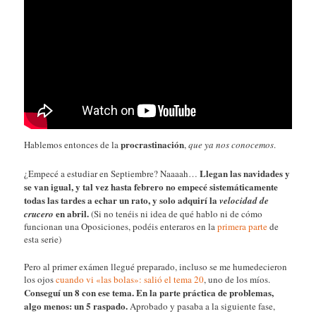
procrastinación
Hablemos entonces de la
,
que ya nos conocemos
.
Llegan las navidades y
¿Empecé a estudiar en Septiembre? Naaaah…
se van igual, y tal vez hasta febrero no empecé sistemáticamente
todas las tardes a echar un rato, y solo adquirí la
velocidad de
en abril.
crucero
(Si no tenéis ni idea de qué hablo ni de cómo
funcionan una Oposiciones, podéis enteraros en la
primera parte
de
esta serie)
Pero al primer exámen llegué preparado, incluso se me humedecieron
los ojos
cuando vi «las bolas»: salió el tema 20
, uno de los míos.
Conseguí un 8 con ese tema. En la parte práctica de problemas,
algo menos: un 5 raspado.
Aprobado y pasaba a la siguiente fase,