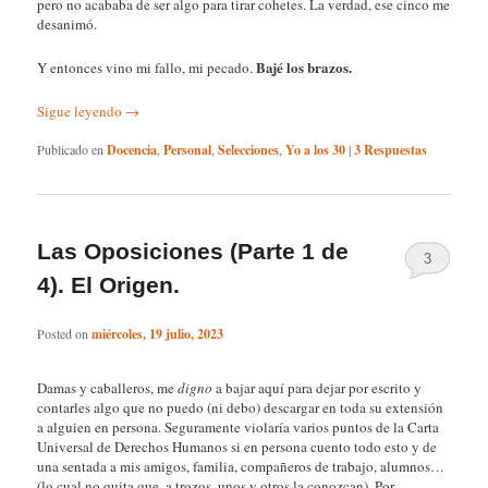
pero no acababa de ser algo para tirar cohetes. La verdad, ese cinco me
desanimó.
Bajé los brazos.
Y entonces vino mi fallo, mi pecado.
Sigue leyendo
→
Publicado en
Docencia
,
Personal
,
Selecciones
,
Yo a los 30
|
3
Respuestas
Las Oposiciones (Parte 1 de
3
4). El Origen.
Posted on
miércoles, 19 julio, 2023
Damas y caballeros, me
digno
a bajar aquí para dejar por escrito y
contarles algo que no puedo (ni debo) descargar en toda su extensión
a alguien en persona. Seguramente violaría varios puntos de la Carta
Universal de Derechos Humanos si en persona cuento todo esto y de
una sentada a mis amigos, familia, compañeros de trabajo, alumnos…
(lo cual no quita que, a trozos, unos y otros la conozcan). Por