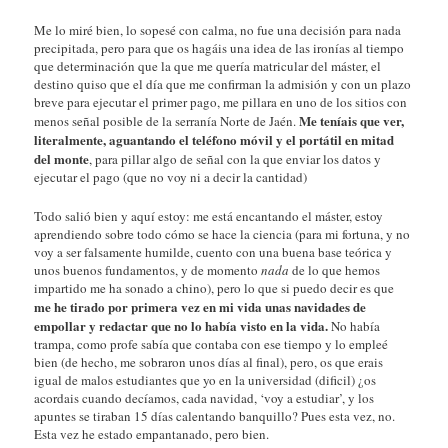
Me lo miré bien, lo sopesé con calma, no fue una decisión para nada
precipitada, pero para que os hagáis una idea de las ironías al tiempo
que determinación que la que me quería matricular del máster, el
destino quiso que el día que me confirman la admisión y con un plazo
breve para ejecutar el primer pago, me pillara en uno de los sitios con
Me teníais que ver,
menos señal posible de la serranía Norte de Jaén.
literalmente, aguantando el teléfono móvil y el portátil en mitad
del monte
, para pillar algo de señal con la que enviar los datos y
ejecutar el pago (que no voy ni a decir la cantidad)
Todo salió bien y aquí estoy: me está encantando el máster, estoy
aprendiendo sobre todo cómo se hace la ciencia (para mi fortuna, y no
voy a ser falsamente humilde, cuento con una buena base teórica y
unos buenos fundamentos, y de momento
nada
de lo que hemos
impartido me ha sonado a chino), pero lo que si puedo decir es que
me he tirado por primera vez en mi vida unas navidades de
empollar y redactar que no lo había visto en la vida.
No había
trampa, como profe sabía que contaba con ese tiempo y lo empleé
bien (de hecho, me sobraron unos días al final), pero, os que erais
igual de malos estudiantes que yo en la universidad (dificil) ¿os
acordais cuando decíamos, cada navidad, ‘voy a estudiar’, y los
apuntes se tiraban 15 días calentando banquillo? Pues esta vez, no.
Esta vez he estado empantanado, pero bien.