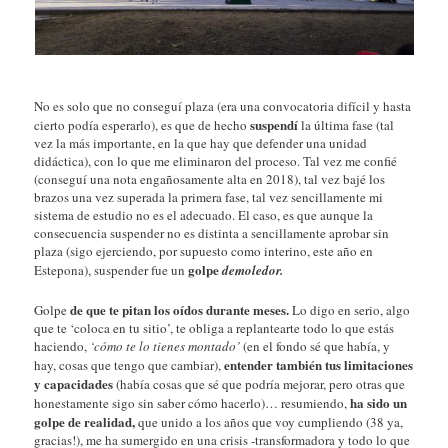
No es solo que no conseguí plaza (era una convocatoria difícil y hasta
suspendí
cierto podía esperarlo), es que de hecho
la última fase (tal
vez la más importante, en la que hay que defender una unidad
didáctica), con lo que me eliminaron del proceso. Tal vez me confié
(conseguí una nota engañosamente alta en 2018), tal vez bajé los
brazos una vez superada la primera fase, tal vez sencillamente mi
sistema de estudio no es el adecuado. El caso, es que aunque la
consecuencia suspender no es distinta a sencillamente aprobar sin
plaza (sigo ejerciendo, por supuesto como interino, este año en
golpe
Estepona), suspender fue un
demoledor.
de que te pitan los oídos durante meses.
Golpe
Lo digo en serio, algo
que te ‘coloca en tu sitio’, te obliga a replantearte todo lo que estás
haciendo,
‘cómo te lo tienes montado’
(en el fondo sé que había, y
entender también tus limitaciones
hay, cosas que tengo que cambiar),
y capacidades
(había cosas que sé que podría mejorar, pero otras que
ha sido un
honestamente sigo sin saber cómo hacerlo)… resumiendo,
golpe de realidad,
que unido a los años que voy cumpliendo (38 ya,
gracias!), me ha sumergido en una crisis -transformadora y todo lo que