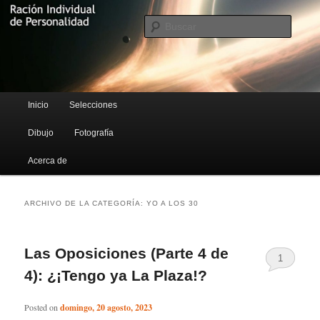
Blog de Rufus Gefangenen
Busca
Ración Individual de Personalidad
Menú principal
Inicio
Selecciones
Ir al contenido principal
Ir al contenido secundario
Dibujo
Fotografía
Acerca de
ARCHIVO DE LA CATEGORÍA:
YO A LOS 30
Las Oposiciones (Parte 4 de
1
4): ¿¡Tengo ya La Plaza!?
Posted on
domingo, 20 agosto, 2023