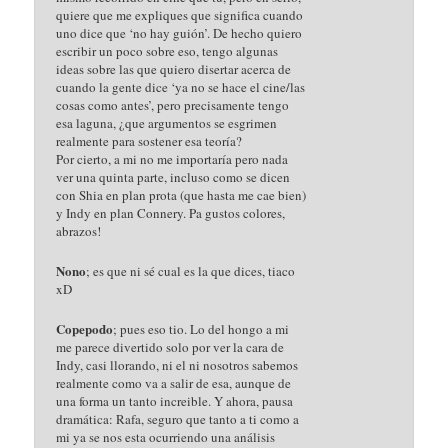
quiere que me expliques que significa cuando
uno dice que ‘no hay guión’. De hecho quiero
escribir un poco sobre eso, tengo algunas
ideas sobre las que quiero disertar acerca de
cuando la gente dice ‘ya no se hace el cine/las
cosas como antes’, pero precisamente tengo
esa laguna, ¿que argumentos se esgrimen
realmente para sostener esa teoría?
Por cierto, a mi no me importaría pero nada
ver una quinta parte, incluso como se dicen
con Shia en plan prota (que hasta me cae bien)
y Indy en plan Connery. Pa gustos colores,
abrazos!
Nono
; es que ni sé cual es la que dices, tiaco
xD
Copepodo
; pues eso tio. Lo del hongo a mi
me parece divertido solo por ver la cara de
Indy, casi llorando, ni el ni nosotros sabemos
realmente como va a salir de esa, aunque de
una forma un tanto increible. Y ahora, pausa
dramática: Rafa, seguro que tanto a ti como a
mi ya se nos esta ocurriendo una análisis