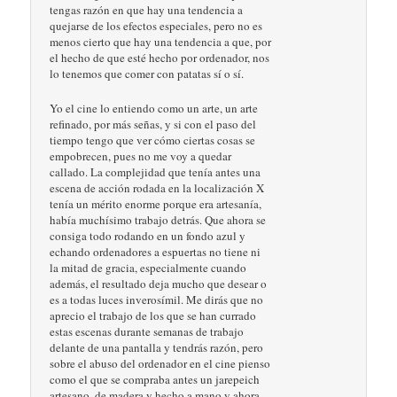
tengas razón en que hay una tendencia a
quejarse de los efectos especiales, pero no es
menos cierto que hay una tendencia a que, por
el hecho de que esté hecho por ordenador, nos
lo tenemos que comer con patatas sí o sí.
Yo el cine lo entiendo como un arte, un arte
refinado, por más señas, y si con el paso del
tiempo tengo que ver cómo ciertas cosas se
empobrecen, pues no me voy a quedar
callado. La complejidad que tenía antes una
escena de acción rodada en la localización X
tenía un mérito enorme porque era artesanía,
había muchísimo trabajo detrás. Que ahora se
consiga todo rodando en un fondo azul y
echando ordenadores a espuertas no tiene ni
la mitad de gracia, especialmente cuando
además, el resultado deja mucho que desear o
es a todas luces inverosímil. Me dirás que no
aprecio el trabajo de los que se han currado
estas escenas durante semanas de trabajo
delante de una pantalla y tendrás razón, pero
sobre el abuso del ordenador en el cine pienso
como el que se compraba antes un jarepeich
artesano, de madera y hecho a mano y ahora