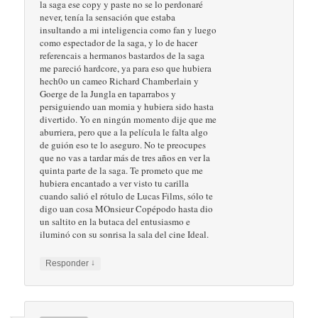
la saga ese copy y paste no se lo perdonaré
never, tenía la sensación que estaba
insultando a mi inteligencia como fan y luego
como espectador de la saga, y lo de hacer
referencais a hermanos bastardos de la saga
me pareció hardcore, ya para eso que hubiera
hech0o un cameo Richard Chamberlain y
Goerge de la Jungla en taparrabos y
persiguiendo uan momia y hubiera sido hasta
divertido. Yo en ningún momento dije que me
aburriera, pero que a la película le falta algo
de guión eso te lo aseguro. No te preocupes
que no vas a tardar más de tres años en ver la
quinta parte de la saga. Te prometo que me
hubiera encantado a ver visto tu carilla
cuando salió el rótulo de Lucas Films, sólo te
digo uan cosa MOnsieur Copépodo hasta dio
un saltito en la butaca del entusiasmo e
iluminó con su sonrisa la sala del cine Ideal.
↓
Responder