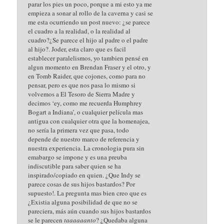
parar los pies un poco, porque a mi esto ya me
empieza a sonar al rollo de la caverna y casi se
me esta ocurriendo un post nuevo: ¿se parece
el cuadro a la realidad, o la realidad al
cuadro?¿Se parece el hijo al padre o el padre
al hijo?. Joder, esta claro que es facil
establecer paralelismos, yo tambien pensé en
algun momento en Brendan Fraser y el otro, y
en Tomb Raider, que cojones, como para no
pensar, pero es que nos pasa lo mismo si
volvemos a El Tesoro de Sierra Madre y
decimos ‘ey, como me recuerda Humphrey
Bogart a Indiana’, o cualquier película mas
antigua con cualquier otra que la homenajea,
no sería la primera vez que pasa, todo
depende de nuestro marco de referencia y
nuestra experiencia. La cronologia pura sin
emabargo se impone y es una preuba
indiscutible para saber quien se ha
inspirado/copiado en quien. ¿Que Indy se
parece cosas de sus hijos bastardos? Por
supuesto!. La pregunta mas bien creo que es
¿Existia alguna posibilidad de que no se
pareciera, más aún cuando sus hijos bastardos
se le parecen
taaaaaanto
? ¿Quedaba alguna