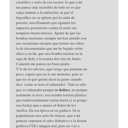
científico y serio de esa escena: lo que a mi
me parece más increíble de todo no es que
salga inmune a la radiación, ni que el
frigorífico no se aplaste por la onda de
presión, sencillamente que aguante los
impactos posteriores contra el suelo sin
romperse treinta huesos. Aparte de que las
bombas nucleares siempre me han atraido con
ese oscurísimo encanto que tienen (no sabes
la de documentales que me he bajado sobre
ellas) y en fin, que una bomba nuclear en la
saga de Indy a la usanza del cine de James
Camerón me parece un buen punto.
Y lo de los efectos, aqui tengo que pararme un
poco, espero que no te me molestes, pero es
que no sé qué quiere decir la gente cuando
dice ‘como se nota el ordenador’. Vale se sabe
se deduce
que es ordenador porque
, no porque
realmente
se note
; esa extraña textura plástica
que tradicionalmente tenían hasta (y te pongo
una fecha) mas o menos el Señor de los
Anillos. En esa época en en gráficos 3d se
popularizan una serie de ténicas, que a mi
parecer, suponen el salto definitivo a la fusión
perfecta CGI e imagen real, pero no voy a