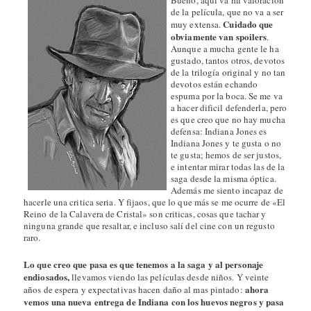
de la película, que no va a ser
Cuidado que
muy extensa.
obviamente van spoilers
.
Aunque a mucha gente le ha
gustado, tantos otros, devotos
de la trilogía original y no tan
devotos están echando
espuma por la boca. Se me va
a hacer dificil defenderla, pero
es que creo que no hay mucha
defensa: Indiana Jones es
Indiana Jones y te gusta o no
te gusta; hemos de ser justos,
e intentar mirar todas las de la
saga desde la misma óptica.
Además me siento incapaz de
hacerle una critica seria. Y fijaos, que lo que más se me ocurre de «El
Reino de la Calavera de Cristal» son criticas, cosas que tachar y
ninguna grande que resaltar, e incluso salí del cine con un regusto
raro.
Lo que creo que pasa es que tenemos a la saga y al personaje
endiosados,
llevamos viendo las películas desde niños. Y veinte
ahora
años de espera y expectativas hacen daño al mas pintado:
vemos una nueva entrega de Indiana con los huevos negros y pasa