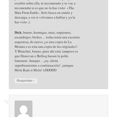
escribir sobre ella, te recomiendo y te voy a
recomendar si es que no la has visto: «The
Man From Earth». Solo busca en emule y
descarga, a ver si volvemos a hablar y ya la
has visto ;)
Dick
; bueno, hormigas, ratas, serpientes,
escarabajos, bichos… todas tenía una escenita
asquerosa, de nuevo ¿es una copia de La
Momia o es esta una copia de las originales?.
Y Blanchet, bueno, pues ahí está, tampoco es
que Donovan o Belloq fuesen la polla
limonera. Aunque….¡ey, chiste
superbuenisimo a continuación!: ¡aunque
Mola Ram si Mola! xDDDDD
↓
Responder