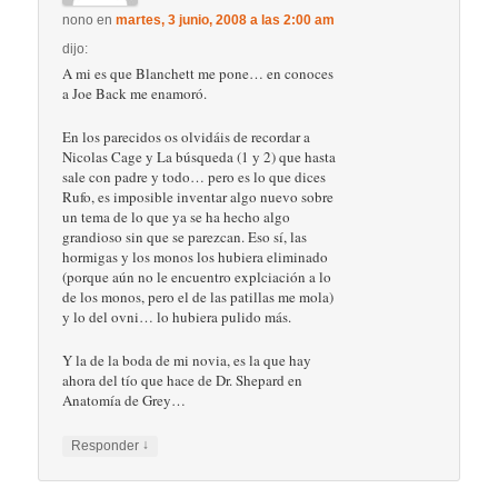
nono
en
martes, 3 junio, 2008 a las 2:00 am
dijo:
A mi es que Blanchett me pone… en conoces
a Joe Back me enamoró.
En los parecidos os olvidáis de recordar a
Nicolas Cage y La búsqueda (1 y 2) que hasta
sale con padre y todo… pero es lo que dices
Rufo, es imposible inventar algo nuevo sobre
un tema de lo que ya se ha hecho algo
grandioso sin que se parezcan. Eso sí, las
hormigas y los monos los hubiera eliminado
(porque aún no le encuentro explciación a lo
de los monos, pero el de las patillas me mola)
y lo del ovni… lo hubiera pulido más.
Y la de la boda de mi novia, es la que hay
ahora del tío que hace de Dr. Shepard en
Anatomía de Grey…
↓
Responder