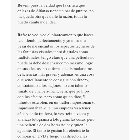
Reven
; pues la verdad que la critica que
enlazas de Alfonso tiene un par de puntos, no
me queda otra que darle la razón, todavia
puedo cambiar de idea.
Rafa
; te veo, veo el planteamiento que haces,
te entiendo perfectamente, y yo mismo, a
pesar de me encantan los aspectos tecnicos de
las fantasias visuales tanto digitales como
tradicionales, tengo claro que una película no
puede ni debe descansar como máximo logro
en sus efectos, no es forma de disimular otras
deficiencias más graves y ademas, es una cosa
que sencillamente se consigue con dinero,
contratando a los mejores, no con talento
innato de una persona. Que si, que yo flipo
con los efectos, pero como quien dice, 5
minutos esta bien, en un trailer impresionan (o
impresionaban, que uno empieza ya a tener
años viendo trailers), lo ves treinta veces y
analizas fotograma a fotograma las cosas, pero
una pelicula de dos horas no hay quien la
aguante. Si tanto te gustan los efectos te la
compras en DVD y luego vas directo a las