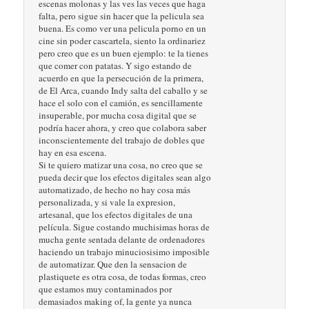
escenas molonas y las ves las veces que haga
falta, pero sigue sin hacer que la pelicula sea
buena. Es como ver una pelicula porno en un
cine sin poder cascartela, siento la ordinariez
pero creo que es un buen ejemplo: te la tienes
que comer con patatas. Y sigo estando de
acuerdo en que la persecución de la primera,
de El Arca, cuando Indy salta del caballo y se
hace el solo con el camión, es sencillamente
insuperable, por mucha cosa digital que se
podría hacer ahora, y creo que colabora saber
inconscientemente del trabajo de dobles que
hay en esa escena.
Si te quiero matizar una cosa, no creo que se
pueda decir que los efectos digitales sean algo
automatizado, de hecho no hay cosa más
personalizada, y si vale la expresion,
artesanal, que los efectos digitales de una
película. Sigue costando muchisimas horas de
mucha gente sentada delante de ordenadores
haciendo un trabajo minuciosisimo imposible
de automatizar. Que den la sensacion de
plastiquete es otra cosa, de todas formas, creo
que estamos muy contaminados por
demasiados making of, la gente ya nunca