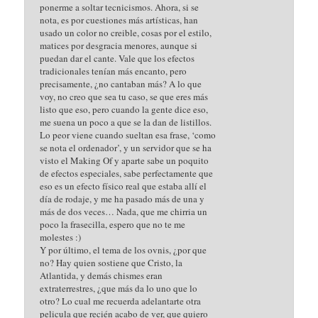
ponerme a soltar tecnicismos. Ahora, si se
nota, es por cuestiones más artísticas, han
usado un color no creible, cosas por el estilo,
matices por desgracia menores, aunque si
puedan dar el cante. Vale que los efectos
tradicionales tenían más encanto, pero
precisamente, ¿no cantaban más? A lo que
voy, no creo que sea tu caso, se que eres más
listo que eso, pero cuando la gente dice eso,
me suena un poco a que se la dan de listillos.
Lo peor viene cuando sueltan esa frase, ‘como
se nota el ordenador’, y un servidor que se ha
visto el Making Of y aparte sabe un poquito
de efectos especiales, sabe perfectamente que
eso es un efecto físico real que estaba allí el
día de rodaje, y me ha pasado más de una y
más de dos veces… Nada, que me chirria un
poco la frasecilla, espero que no te me
molestes :)
Y por último, el tema de los ovnis, ¿por que
no? Hay quien sostiene que Cristo, la
Atlantida, y demás chismes eran
extraterrestres, ¿que más da lo uno que lo
otro? Lo cual me recuerda adelantarte otra
pelicula que recién acabo de ver, que quiero