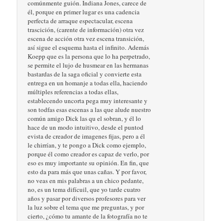
comúnmente guión. Indiana Jones, carece de
él, porque en primer lugar es una cadencia
perfecta de arraque espectacular, escena
trascición, (carente de información) otra vez
escena de acción otra vez escena transición,
así sigue el esquema hasta el infinito. Además
Koepp que es la persona que lo ha perpetrado,
se permite el lujo de husmear en las hermanas
bastardas de la saga oficial y convierte esta
entrega en un homanje a todas ella, haciendo
múltiples referencias a todas ellas,
establecendo uncorta pega muy interesante y
son todfas esas escenas a las que alude nuestro
común amigo Dick las qu el sobran, y él lo
hace de un modo intuitivo, desde el puntod
evista de creador de imagenes fijas, pero a él
le chirrían, y te pongo a Dick como ejemplo,
porque él como creador es capaz de verlo, por
eso es muy importante su opinión. En fin, que
esto da para más que unas cañas. Y por favor,
no veas en mis palabras a un chico pedante,
no, es un tema difícuil, que yo tarde cuatro
años y pasar por diversos profesores para ver
la luz sobre el tema que me preguntas, y por
cierto, ¿cómo tu amante de la fotografía no te