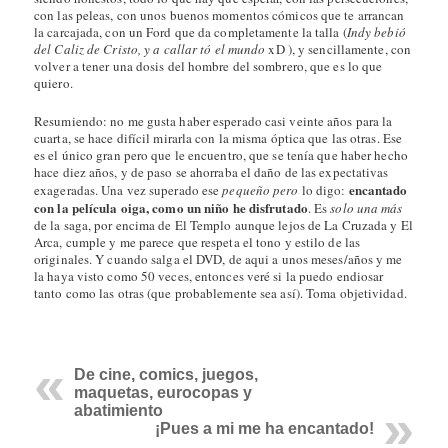
con las peleas, con unos buenos momentos cómicos que te arrancan
la carcajada, con un Ford que da completamente la talla (
Indy bebió
del Caliz de Cristo, y a callar tó el mundo
xD ), y sencillamente, con
volver a tener una dosis del hombre del sombrero, que es lo que
quiero.
Resumiendo: no me gusta haber esperado casi veinte años para la
cuarta, se hace difícil mirarla con la misma óptica que las otras. Ese
es el único gran pero que le encuentro, que se tenía que haber hecho
hace diez años, y de paso se ahorraba el daño de las expectativas
encantado
exageradas. Una vez superado ese
pequeño pero
lo digo:
con l
a película oiga, como un niño he disfrutado
. Es
solo una más
de la saga, por encima de El Templo aunque lejos de La Cruzada y El
Arca, cumple y me parece que respeta el tono y estilo de las
originales. Y cuando salga el DVD, de aqui a unos meses/años y me
la haya visto como 50 veces, entonces veré si la puedo endiosar
tanto como las otras (que probablemente sea así). Toma objetividad.
De cine, comics, juegos,
maquetas, eurocopas y
abatimiento
¡Pues a mi me ha encantado!