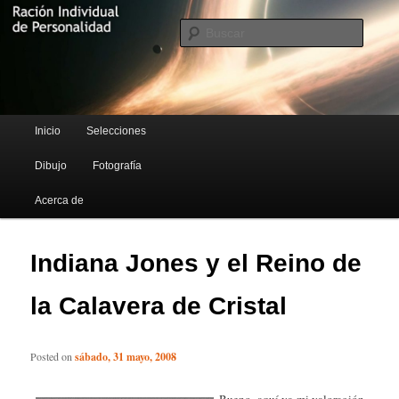
Blog de Rufus Gefangenen
Busca
Ración Individual de Personalidad
Menú principal
Inicio
Selecciones
Ir al contenido principal
Ir al contenido secundario
Dibujo
Fotografía
Acerca de
Indiana Jones y el Reino de
la Calavera de Cristal
Posted on
sábado, 31 mayo, 2008
Bueno, aquí va mi valoración