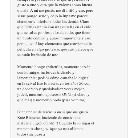
guste a uno y otra que la valores como buena
o mala. A mí me gustó, me divirtió y eso, pero
si me pongo serio y cojo la lupa me parece
claramente inferior a todas las demás. Claro
que Indy es un tío con una estrella en el culo,
que se salva por los pelos de todo, que tiene
un punto cómico y guasón importante y eso,
pero… aquí hay elementos que convierten la
película en algo grotesco, que casi parece que
se están burlando de uno:
Momento hongo (ridículo), momento tarzán
con hormigas incluidas (ridículo y
lamentable: ¡rediós cómo cantaba lo digital
en la selva! Eso lo hacías en los años 50 con
un decorado y quedabadiez veces mejor,
joder), momento apoteosis OVNI (sí claro, y
qué más) y momento boda (para vomitar).
Por cambiar de tercio, a mí sí que me gustó
Kate Blanchet haciendo de comunista
malvada, ¡¡¡¡oh oh oh!!!! Cuando tuvo lugar el
momento «hongo» (que ya nos olíamos
todos) me puse a