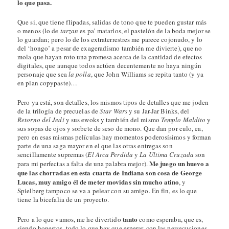
lo que pasa.
Que si, que tiene flipadas, salidas de tono que te pueden gustar más
o menos (lo de
tarzan
es pa’ matarlos, el pastelón de la boda mejor se
lo guardan; pero lo de los extraterrestres me parece cojonudo, y lo
del ‘hongo’ a pesar de exageradísmo también me divierte), que no
mola que hayan roto una promesa acerca de la cantidad de efectos
digitales, que aunque todos actúen decentemente no haya ningún
personaje que sea
la polla
, que John Williams se repita tanto (y ya
en plan copypaste)…
Pero ya está, son detalles, los mismos tipos de detalles que me joden
de la trilogía de precuelas de
Star Wars
y su Jar-Jar Binks, del
Retorno del Jedi
y sus ewoks y también del mismo
Templo Maldito
y
sus sopas de ojos y sorbete de seso de mono. Que dan por culo, ea,
pero en esas mismas películas hay momentos poderosísimos y forman
parte de una saga mayor en el que las otras entregas son
sencillamente supremas (
El Arca Perdida
y
La Ultima Cruzada
son
Me juego un huevo a
para mi perfectas a falta de una palabra mejor).
que las chorradas en esta cuarta de Indiana son cosa de George
Lucas, muy amigo él de meter movidas sin mucho atino
, y
Spielberg tampoco se va a pelear con su amigo. En fin, es lo que
tiene la bicefalia de un proyecto.
tanto
Pero a lo que vamos, me he divertido
como esperaba, que es,
siendo honestos, todo lo que hay que esperar, con las persecuciones,