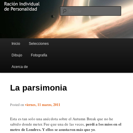
Blog de Rufus Gefangenen
Busca
Ración Individual de Personalidad
Menú principal
Inicio
Selecciones
Ir al contenido principal
Ir al contenido secundario
Dibujo
Fotografía
Acerca de
La parsimonia
Posted on
viernes, 11 marzo, 2011
Esta es tan solo una anécdota sobre el Autumn Break que no he
perdí a los míos en el
sabido donde meter. Fue que una de las veces,
metro de Londres. Y ellos se asustaron más que yo
.