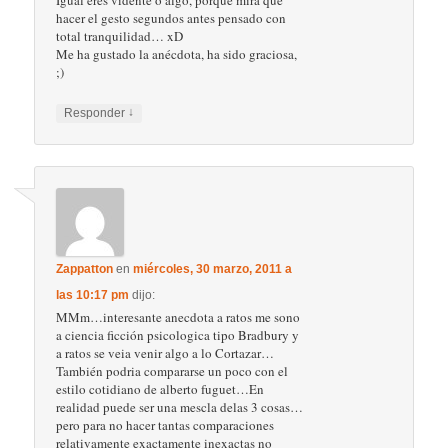
hacer el gesto segundos antes pensado con
total tranquilidad… xD
Me ha gustado la anécdota, ha sido graciosa,
;)
↓
Responder
Zappatton
en
miércoles, 30 marzo, 2011 a
las 10:17 pm
dijo:
MMm…interesante anecdota a ratos me sono
a ciencia ficción psicologica tipo Bradbury y
a ratos se veia venir algo a lo Cortazar…
También podria compararse un poco con el
estilo cotidiano de alberto fuguet…En
realidad puede ser una mescla delas 3 cosas…
pero para no hacer tantas comparaciones
relativamente exactamente inexactas no