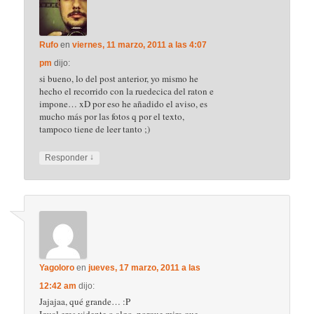
Rufo
en
viernes, 11 marzo, 2011 a las 4:07
pm
dijo:
si bueno, lo del post anterior, yo mismo he
hecho el recorrido con la ruedecica del raton e
impone… xD por eso he añadido el aviso, es
mucho más por las fotos q por el texto,
tampoco tiene de leer tanto ;)
↓
Responder
Yagoloro
en
jueves, 17 marzo, 2011 a las
12:42 am
dijo:
Jajajaa, qué grande… :P
Igual eres vidente o algo, porque mira que