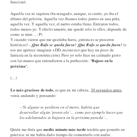
funcionó.
Aquella vez ni siquiera iba rezagado, aunque, es cierto, yo iba el
último del pelotón. Aquella vez íbamos todos juntos en una piña,
aquella vez. Y aquella vez, el metro estaba lleno. Entraron todos,
todos menos yo. Y efectivamente, me quedé solo (o ellos, depende de
como se mire… :P)
Y cuando vieron que me quedaba fuera, ¡entonces se pusieron
histéricos! –
¡Que Rufo se queda fuera! ¡Que Rufo se queda fuera!
(o
eso me apetece imaginar xDD, reconozco que hay un poco de
fantasía en la reconstrucción). Pero yo solo hice un calmado gesto
‘Bajaos en la
con las manos que entendieron a la perfección:
próxima’.
(…)
Lo más gracioso de todo,
es que en mi cabeza,
30 segundos antes
,
venía andando y
pensando:
–
‘Si alguno se perdiera en el metro, habría que
desarrollar algún ‘protocolo’… como por ejemplo hacer que
los adelantados se bajasen en la próxima parada’…
medio minuto más tarde
Quién me diría que
tendría que ponerlo en
práctica: ni me había dado tiempo de comentarlo con nadie.