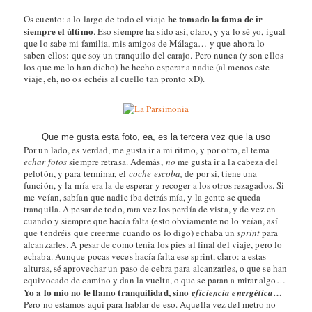
he tomado la fama de ir
Os cuento: a lo largo de todo el viaje
siempre el último
. Eso siempre ha sido así, claro, y ya lo sé yo, igual
que lo sabe mi familia, mis amigos de Málaga… y que ahora lo
saben ellos: que soy un tranquilo del carajo. Pero nunca (y son ellos
los que me lo han dicho) he hecho esperar a nadie (al menos este
viaje, eh, no os echéis al cuello tan pronto xD).
Que me gusta esta foto, ea, es la tercera vez que la uso
Por un lado, es verdad, me gusta ir a mi ritmo, y por otro, el tema
echar fotos
siempre retrasa. Además,
no
me gusta ir a la cabeza del
pelotón, y para terminar, el
coche escoba,
de por si, tiene una
función, y la mía era la de esperar y recoger a los otros rezagados. Si
me veían, sabían que nadie iba detrás mía, y la gente se queda
tranquila. A pesar de todo, rara vez los perdía de vista, y de vez en
cuando y siempre que hacía falta (esto obviamente no lo veían, así
que tendréis que creerme cuando os lo digo) echaba un
sprint
para
alcanzarles. A pesar de como tenía los pies al final del viaje, pero lo
echaba. Aunque pocas veces hacía falta ese sprint, claro: a estas
alturas, sé aprovechar un paso de cebra para alcanzarles, o que se han
equivocado de camino y dan la vuelta, o que se paran a mirar algo…
Yo a lo mio no le llamo tranquilidad, sino
…
eficiencia energética
Pero no estamos aquí para hablar de eso. Aquella vez del metro no