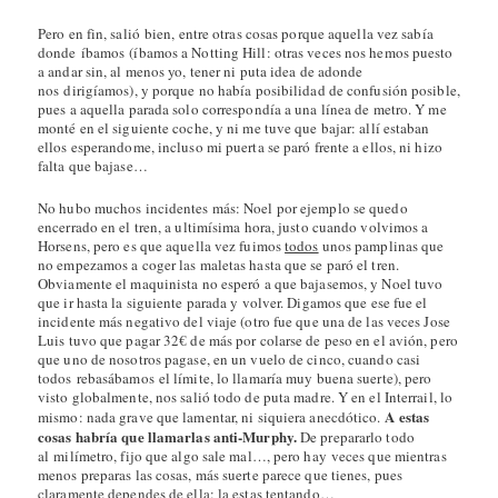
Pero en fin, salió bien, entre otras cosas porque aquella vez sabía
donde íbamos (íbamos a Notting Hill: otras veces nos hemos puesto
a andar sin, al menos yo, tener ni puta idea de adonde
nos dirigíamos), y porque no había posibilidad de confusión posible,
pues a aquella parada solo correspondía a una línea de metro. Y me
monté en el siguiente coche, y ni me tuve que bajar: allí estaban
ellos esperandome, incluso mi puerta se paró frente a ellos, ni hizo
falta que bajase…
No hubo muchos incidentes más: Noel por ejemplo se quedo
encerrado en el tren, a ultimísima hora, justo cuando volvimos a
Horsens, pero es que aquella vez fuimos
todos
unos pamplinas que
no empezamos a coger las maletas hasta que se paró el tren.
Obviamente el maquinista no esperó a que bajasemos, y Noel tuvo
que ir hasta la siguiente parada y volver. Digamos que ese fue el
incidente más negativo del viaje (otro fue que una de las veces Jose
Luis tuvo que pagar 32€ de más por colarse de peso en el avión, pero
que uno de nosotros pagase, en un vuelo de cinco, cuando casi
todos rebasábamos el límite, lo llamaría muy buena suerte), pero
visto globalmente, nos salió todo de puta madre. Y en el Interrail, lo
A estas
mismo: nada grave que lamentar, ni siquiera anecdótico.
cosas habría que llamarlas anti-Murphy.
De prepararlo todo
al milímetro, fijo que algo sale mal…, pero hay veces que mientras
menos preparas las cosas, más suerte parece que tienes, pues
claramente dependes de ella: la estas tentando…