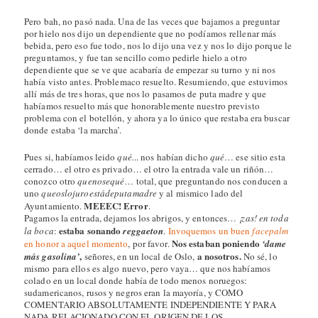
Pero bah, no pasó nada. Una de las veces que bajamos a preguntar
por hielo nos dijo un dependiente que no podíamos rellenar más
bebida, pero eso fue todo, nos lo dijo una vez y nos lo dijo porque le
preguntamos, y fue tan sencillo como pedirle hielo a otro
dependiente que se ve que acabaría de empezar su turno y ni nos
había visto antes. Problemaco resuelto. Resumiendo, que estuvimos
allí más de tres horas, que nos lo pasamos de puta madre y que
habíamos resuelto más que honorablemente nuestro previsto
problema con el botellón, y ahora ya lo único que restaba era buscar
donde estaba ‘la marcha’.
Pues si, habíamos leido
qué.
.. nos habían dicho
qué
… ese sitio esta
cerrado… el otro es privado… el otro la entrada vale un riñón…
conozco otro
quenosequé
… total, que preguntando nos conducen a
uno
queoslojuroestádeputamadre
y al mismico lado del
MEEEC! Error
Ayuntamiento.
.
Pagamos la entrada, dejamos los abrigos, y entonces…
¡zas! en toda
estaba sonando
la boca
:
reggaeton
.
Invoquemos un buen
facepalm
Nos estaban poniendo
en honor a aquel momento
, por favor.
‘dame
,
a nosotros.
más gasolina’
señores, en un local de Oslo,
No sé, lo
mismo para ellos es algo nuevo, pero vaya… que nos habíamos
colado en un local donde había de todo menos noruegos:
sudamericanos, rusos y negros eran la mayoría, y COMO
COMENTARIO ABSOLUTAMENTE INDEPENDIENTE Y PARA
NADA RELACIONADO CON EL ORIGEN DE LOS