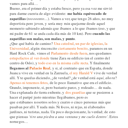
vamos para allá…
Bueno, era el primer día y estaba fresco, pero ya esa vez me sirvió
me había equivocado de
para darme cuenta de algo evidente:
zapatillas
(
tooooonto…
). Vamos a ver, que tengo 26 años, no muy
deportista pero joven, y sería muy ruin quejarme desde aquel
momento sabiendo además que íbamos a lo que íbamos (eso, y que
cuando las
mi padre de 61 se anda cada día más de 10 km). Pero
zapatillas son malas, son malas, y punto
.
¿Que qué había de camino?
Una catedral
,
un par
de iglesias
,
la
Universidad
, algún rinconcito
ciertamente bonito
, paramos en un
Hard Rock Cafe, vimos el
Parlamento
desde fuera
, nos quedamos
estupefactos al ver donde
tiene Zara su edificio (en el centro del
centro de Oslo), y
todo eso en la misma calle recta
. Y finalmente
llegamos al
Palacio Real
, y si, al contrario que en España, donde
Juanca vive en verdad en la Zarzuela,
el rey Harald V
vive de verdad
allí. Y te quedas diciendo, ¿de verdad? ¿de verdad está
aquí, ahora
?
Apenas ni tenemos fotos
, de lo poco llamativo que era el edificio.
Grande, imponente, si, pero bastante parco, y rodeado… de nada.
Una explanada de tierra enfrente, y
dos guardias
que se pusieron a
hacer el paripé justo mientras llegábamos, pero es
que estábamos nosotros solos y cuatro o cinco personas más que
pasaban por allí. Y nada más. Ni focos, ni rejas, ni elaborados
jardines, ni turistas, nada. Un poco decpcionante, la verdad; de esto
que piensas
‘tiro una piedra a una ventana y me cuelo dentro’
. Estos
noruegos…