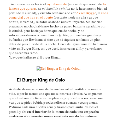
Tiramos entonces hacia el
ayuntamiento
(una mole que será todo
lo
famosa que quieras
,
en mi humilde opinion
no le hace mucho bien al
perfil de la ciudad), y cuando acabamos de ver
Akker Brygge
, la
zona
comercial que hay en el puerto
(bastante moderna a la vez que
bonita, la verdad), se había acabado nuestro trayecto. Sin haberlo
preparado mucho, habíamos hecho un paseo bastante agradable por
la ciudad, pero hacía ya horas que era de noche, y no
solo empezábamos a tener hambre (y frío, por muchos guantes y
bufandas que llevásemos) sino que ni siquiera teníamos un plan
definido para el resto de la noche. Cerca del ayuntamiento habíamos
visto un Burger King, asi que decidimos cenar allí, y ya veríamos
que hacer más tarde.
Y, ay, que hallazgo el Burger King…
El Burger King de Oslo
Acababa de empezar una de las noches más divertidas de nuestra
vida, o por lo menos una que no se nos va a olvidar. Averiguamos
que el restaurante tiene varias plantas, y que entre otras cosas, una
vez que te pides bebida puedes rellenar cuantas veces quieras.
Pedimos cada uno nuestra cena y tiramos para arriba, vemos el
en el interior de la mente de cada uno empezaba
percal, y ahí
cuajar un plan maestro que se revelaría una de las mejores