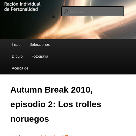
Blog de Rufus Gefangenen
Busca
Ración Individual de Personalidad
Menú principal
Inicio
Selecciones
Ir al contenido principal
Ir al contenido secundario
Dibujo
Fotografía
Acerca de
Autumn Break 2010,
episodio 2: Los trolles
noruegos
Posted on