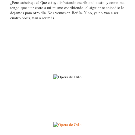
¿Pero sabeis que? Que estoy disfrutando escribiendo esto, y como me
tengo que atar corto a mi mismo escribiendo, el siguiente episodio lo
dejamos para otro día. Nos vemos en Berlín. Y no, ya no van a ser
cuatro posts, van a ser más…