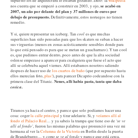
supuesto los de arquitectura lo estaban gozando.
Dato
: la
wikipedia
se acabó en
nos cuenta que se empezó a construir en 2003, y ojo,
2007, un año por delante del plan y 37 millones de euros por
debajo de presupuesto.
Definitivamente, estos noruegos no tienen
remedio.
Y si, quiere representar un iceberg. Tan
cool
es que muchas
superficies han sido pensadas para que los skaters su suban a hacer
sus virguerias (menos en zonas acústicamente sensibles donde para
lo que está pensado es para que se metan un guacharrazo). Y tan cool
es, que pudimos entrar dentro, poco antes de que la alta sociedad
oslense empezase a aparecer para cualquiera que fuese el acto que
allí se celebraba aquel viernes. Allí estabamos nosotros saliendo
despues de hacer uso de
los cuartos de baño
(que por supuesto hasta
ellos merecían foto,
plas!
), para parecer Dicaprio codeandose con la
Nenes, allí había pasta, tanta que daba
primera clase del Titanic.
.
cosica
Tiramos ya hacia el centro, y parece que solo podíamos hacer una
cosa: coger
la calle principal
y tirar adelante. Si, y
veíamos allí al
fondo el Palacio Real
… y ya sabeis la trampa que tiene eso de
‘se ve
allí al fondo’
, fueron las mismas palabras que pronunció una vez mi
hermana al ver la
Columna de la Victoria
en Berlín desde la puerta
de Brandeburgo… y
como se ve al fondo
y parece que está cerca,