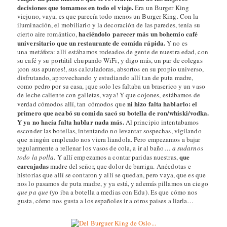
decisiones que tomamos en todo el viaje.
Era un Burger King
viejuno, vaya, es que parecía todo menos un Burger King. Con la
iluminación, el mobiliario y la decoración de las paredes, tenía su
haciéndolo parecer más un bohemio café
cierto aire romántico,
universitario que un restaurante de comida rápida.
Y no es
una metáfora: allí estábamos rodeados de gente de nuestra edad, con
su café y su portátil chupando WiFi, y digo más, un par de colegas
¡con sus apuntes!, sus calculadoras, absortos en su propio universo,
disfrutando, aprovechando y estudiando allí tan de puta madre,
como pedro por su casa, ¡que solo les faltaba un braserico y un vaso
de leche caliente con galletas, vaya! Y que cojones, estábamos de
ni hizo falta hablarlo: el
verdad cómodos allí, tan cómodos que
primero que acabó su comida sacó su botella de ron/whiski/vodka.
Y ya no hacía falta hablar nada más.
Al principio intentabamos
esconder las botellas, intentando no levantar sospechas, vigilando
que ningún empleado nos viera liandola. Pero empezamos a bajar
regularmente a rellenar los vasos de cola, a ir al baño…
a sudarnos
que
todo la polla
. Y allí empezamos a contar paridas nuestras,
carcajadas
madre del señor, que dolor de barriga. Anécdotas e
historias que allí se contaron y allí se quedan, pero vaya, que es que
nos lo pasamos de puta madre, y ya está, y además pillamos un ciego
que pa que
(yo iba a botella a medias con Edu). Es que cómo nos
gusta, cómo nos gusta a los españoles ir a otros paises a liarla…