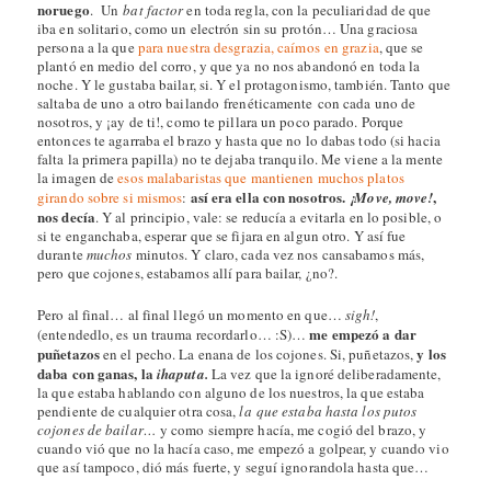
noruego
. Un
bat factor
en toda regla, con la peculiaridad de que
iba en solitario, como un electrón sin su protón… Una graciosa
persona a la que
para nuestra desgrazia, caímos en grazia
, que se
plantó en medio del corro, y que ya no nos abandonó en toda la
noche. Y le gustaba bailar, si. Y el protagonismo, también. Tanto que
saltaba de uno a otro bailando frenéticamente con cada uno de
nosotros, y ¡ay de ti!, como te pillara un poco parado. Porque
entonces te agarraba el brazo y hasta que no lo dabas todo (si hacia
falta la primera papilla) no te dejaba tranquilo. Me viene a la mente
la imagen de
esos malabaristas que mantienen muchos platos
así era ella con nosotros.
,
girando sobre si mismos
:
¡Move, move!
nos decía
. Y al principio, vale: se reducía a evitarla en lo posible, o
si te enganchaba, esperar que se fijara en algun otro. Y así fue
durante
muchos
minutos. Y claro, cada vez nos cansabamos más,
pero que cojones, estabamos allí para bailar, ¿no?.
Pero al final… al final llegó un momento en que…
sigh!
,
me empezó a dar
(entendedlo, es un trauma recordarlo… :S)…
puñetazos
y los
en el pecho. La enana de los cojones. Si, puñetazos,
daba con ganas, la
ihaputa.
La vez que la ignoré deliberadamente,
la que estaba hablando con alguno de los nuestros, la que estaba
pendiente de cualquier otra cosa,
la que estaba hasta los putos
cojones de bailar
…
y como siempre hacía, me cogió del brazo, y
cuando vió que no la hacía caso, me empezó a golpear, y cuando vio
que así tampoco, dió más fuerte, y seguí ignorandola hasta que…