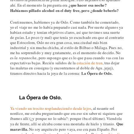
¿que hacer esa noche?
ahí. En el momento la pregunta era
Habíamos pillado alcohol en el duty free, pero ¿donde beberlo?
Continuemos, hablemos ya de Oslo. Como también he comentado,
yo el viaje no me lo había preparado casi nada. Por suerte algunos ya
habían estado y tenían objetivos claros, así que tuvimos una suerte
de guías. Lo poco (y mal) que tenía yo escuchado era que al contrario
que Estocolom, Oslo no era gran cosa, una ciudad más bien
industrial y sin mucha chicha, al estilo de Bilbao o Málaga. Pues no,
me ha sorprendido y muy gratamente, es el momento de decirlo. No
es
la repanocha
, pero supongo que es lo que pasa cuando vas con las
expectativas bajas. Recién salidos de la
estación de tren
, tras dejar
las maletas en consigna (y encontrarnos al doble de Agu, jejej),
La Ópera de Oslo.
tiramos directos hacia la joya de la corona:
La Ópera de Oslo.
Ya viendo un trocito resplandeciendo desde lejos
, al rasante sol
nordico, me estaba preguntando que era eso sin saber ni siquiera que
íbamos allí (¿y porque no lo sabía?: porque iba el último). Viendola
Que
ya de frente, allí se alzaba como una montaña de hielo y titanio.
maravilla.
No soy arquitecto pero vaya, eso era para fliparlo. Por