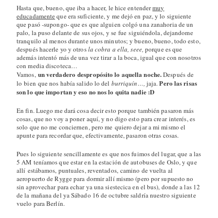
Hasta que, bueno, que iba a hacer, le hice entender
muy
educadamente
que era suficiente, y me dejó en paz, y lo siguiente
que pasó -supongo- que es que alguien colgó una zanahoria de un
palo, la puso delante de sus ojos, y se fue siguiéndola, dejandome
tranquilo al menos durante unos minutos; y bueno, bueno, todo esto,
después hacerle yo y otros
la cobra a ella, seee,
porque es que
además intentó más de una vez tirar a la boca, igual que con nosotros
con media discoteca…
un verdadero despropósito lo aquella noche.
Vamos,
Después de
Pero las risas
lo bien que nos había salido lo del
burriquín…,
jaja.
son lo que importan y eso no nos lo quita nadie :D
En fin. Luego me dará cosa decir esto porque también pasaron más
cosas, que no voy a poner aquí, y no digo esto para crear interés, es
solo que no me conciernen, pero me quiero dejar a mi mismo el
apunte para recordar que, efectivamente, pasaron otras cosas.
Pues lo siguiente sencillamente es que nos fuimos del lugar, que a las
5 AM teníamos que estar en la estación de autobuses de Oslo, y que
allí estábamos, puntuales, reventados, camino de vuelta al
aeropuerto de Rygge para dormir allí mismo (pero por supuesto no
sin aprovechar para echar ya una siestecica en el bus), donde a las 12
de la mañana del ya Sábado 16 de octubre saldría nuestro siguiente
vuelo para Berlín.