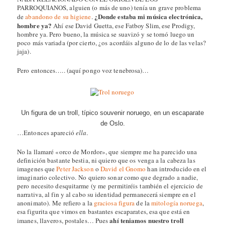
PARROQUIANOS, alguien (o más de uno) tenía un grave problema
¿Donde estaba mi música electrónica,
de
abandono de su higiene
.
hombre ya?
Ahí ese David Guetta, ese Fatboy Slim, ese Prodigy,
hombre ya. Pero bueno, la música se suavizó y se tornó luego un
poco más variada (por cierto, ¿os acordáis alguno de lo de las velas?
jaja).
Pero entonces….. (aquí pongo voz tenebrosa)…
Un figura de un troll, típico souvenir noruego, en un escaparate
de Oslo.
…Entonces apareció
ella
.
No la llamaré «orco de Mordor», que siempre me ha parecido una
definición bastante bestia, ni quiero que os venga a la cabeza las
imagenes que
Peter Jackson
o
David el Gnomo
han introducido en el
imaginario colectivo. No quiero sonar como que degrado a nadie,
pero necesito desquitarme (y me permitiréis también el ejercicio de
narrativa, al fin y al cabo su identidad permanecerá siempre en el
anonimato). Me refiero a la
graciosa figura
de la
mitología noruega
,
esa figurita que vimos en bastantes escaparates, esa que está en
ahí teniamos nuestro troll
imanes, llaveros, postales… Pues