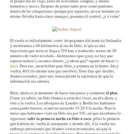
el primer día de viaje, antes de souvernirs, compras, y mudas
humedas y sucias. Despues de poner tanto peso como pudimos
dentro de los chaquetones (porque por supuesto, en ese instante yo
mismo llevaba hasta cinco mangas), pasamos el control, ¡y a volar!
El vuelo es ridículamente corto: despegamos del norte de Jutlandia
y aterrizamos a 60 kilómetros al sur de Oslo, lo que es una
trayectoria que recta ni llega a 350 km, o traducido, menos de 20
minutos de vuelo nivelado. Aterrizamos (que guay, no hay que
esperar maleta!), sacamos dinero, ¿y ahora qué? (aparte de hacer
la
foto
). Pues eso, sacar billete para Oslo, y primera en la frente: Ida y
vuelta, 40 € (lo mismo tren que autobús). Todo hay que decirlo,
ibamos avisados; pero uno nunca pierde la esperanza de que la
información sea erronea.
el plan
Bien, ahora es el momento de hacer una pausa y comentar
.
Como ya sabeis, en Oslo ibamos a estar dos veces, un día ahora, y
otro a la vuelta. Los albergues de Londres y Berlín los habíamos
conseguido baratos, si mal no recuerdo 15-20 € la noche. Pero lo
único que habíamos visto en Oslo era por 35€, así que decidimos lo
salir la primera noche en Oslo a saco
siguiente:
, pillar lo primero
que hubiera de vuelta al aeropuerto y dormir allí. A la vuelta sin
embargo preveiamos que ibamos a estar reventados, así que si
tuvimos la prudencía de pillar albergue. Pero dejemos eso apartado