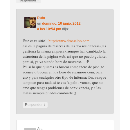
Responder
Rufo
en
domingo, 10 junio, 2012
a las 10:54 pm
dijo:
Este es tu sitio!:
http://www.drosselbo.com
esa es la página de reservas de las dos residencias (las
gestiona la misma empresa), aunque han cambiado la
estructura de la página web, así que no puedo guiarte,
pero si, ya va siendo hora de moverse… ;P
Pd. si lo que quieres es buscar compañero de piso, te
aconsejo bucear en los foros de erasmoos.com, para
eso y para cualquier otro tipo de información, aunque
tampoco pasa nada si te vas ‘a pelo’, vamos, que no
creo que tengas problemas de convivencia, y a las
malas siempre puedes cambiarte ;)
↓
Responder
Ana