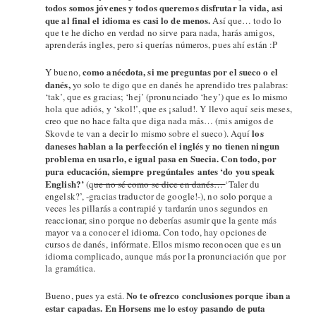
todos somos jóvenes y todos queremos disfrutar la vida, asi
que al final el idioma es casi lo de menos.
Así que… todo lo
que te he dicho en verdad no sirve para nada, harás amigos,
aprenderás ingles, pero si querías números, pues ahí están :P
como anécdota, si me preguntas por el sueco o el
Y bueno,
danés,
yo solo te digo que en danés he aprendido tres palabras:
‘tak’, que es gracias; ‘hej’ (pronunciado ‘hey’) que es lo mismo
hola que adiós, y ‘skol!’, que es ¡salud!. Y llevo aquí seis meses,
creo que no hace falta que diga nada más… (mis amigos de
los
Skovde te van a decir lo mismo sobre el sueco). Aquí
daneses hablan a la perfección el inglés y no tienen ningun
problema en usarlo, e igual pasa en Suecia. Con todo, por
pura educación, siempre pregúntales antes ‘do you speak
English?’
(q
ue no sé como se dice en danés…
‘Taler du
engelsk?’, -gracias traductor de google!-), no solo porque a
veces les pillarás a contrapié y tardarán unos segundos en
reaccionar, sino porque no deberías asumir que la gente más
mayor va a conocer el idioma. Con todo, hay opciones de
cursos de danés, infórmate. Ellos mismo reconocen que es un
idioma complicado, aunque más por la pronunciación que por
la gramática.
N
o te ofrezco conclusiones porque iban a
Bueno, pues ya está.
estar capadas. E
n Horsens me lo estoy pasando de puta