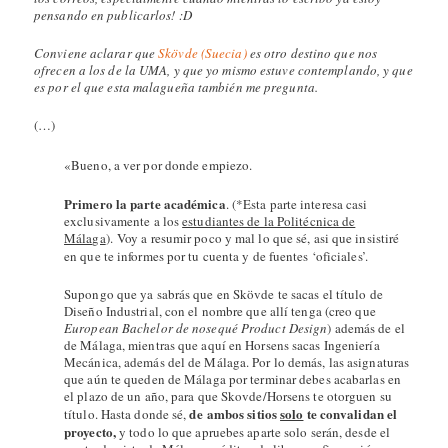
pensando en publicarlos! :D
Conviene aclarar que
Skövde (Suecia)
es otro destino que nos
ofrecen a los de la UMA, y que yo mismo estuve contemplando, y que
es por el que esta malagueña también me pregunta.
(…)
«Bueno, a ver por donde empiezo.
Primero la parte académica
. (*Esta parte interesa casi
exclusivamente a los
estudiantes de la Politécnica de
Málaga
). Voy a resumir poco y mal lo que sé, asi que insistiré
en que te informes por tu cuenta y de fuentes ‘oficiales’.
Supongo que ya sabrás que en Skövde te sacas el título de
Diseño Industrial, con el nombre que allí tenga (creo que
European Bachelor de nosequé Product Design
) además de el
de Málaga, mientras que aquí en Horsens sacas Ingeniería
Mecánica, además del de Málaga. Por lo demás, las asignaturas
que aún te queden de Málaga por terminar debes acabarlas en
el plazo de un año, para que Skovde/Horsens te otorguen su
de ambos sitios
solo
te convalidan el
título. Hasta donde sé,
proyecto,
y todo lo que apruebes aparte solo serán, desde el