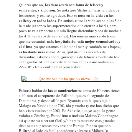
los daneses tienen fama de felices y
Quieras que no,
sonrientes, y si, lo son.
Se nota que ‘disfrutan’ más la vida que
se nota en la vida en las
los suecos, y eso se agradece. Eso
calles y en todos lados
. En ambos sitios la vida acaba a las 5 de
la tarde (excepto los supermercados que cierran a las 9), pero
poco te va a importar cuando llegue diciembre y sea de noche a
Horsens es más verde
las 4.30 (en Skovde aún antes).
(cosa
más hospitalario, está mejor comunicado, y
que me encanta),
el clima
, ya que estamos al lado del mar -y también más bajos-,
es bastante más suave
. Aquí, quitando las nevadas de
diciembre, estamos ahora (principios de febrero) rondando los
cero grados, allí en Skovde la norma en invierno andará en
-5º/-10º: clima continental puro y duro.
las comunicaciones
Faltaría hablar de
: cerca de Horsens tienes
a 40 min el aeropuerto de Billund, que es el segundo de
Dinamarca, y desde allí opera Ryanair, con la que viajé a
Malaga en Navidad por 70€, ida y vuelta (y me han dicho que
han visto vuelos por 20€). En Skövde, que yo sepa, la gente
volaba a Göteborg, Estocolmo o incluso Malmo/Copenhague,
asi que no va a ser tan fácil y/o barato moverse esas grandes
distancias si piensas moverte por Europa. Piensa que con
Billund al lado es facil considerar volverte a Málaga (o