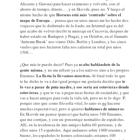
Alicante y Gerona) para hacer exámenes y volverte, con el
ahorro de tiempo, dinero…. y en Skovde, pues no. Y luego el
Horsens está más ‘centrado’ sobre el
mismo hecho de que
mapa de Europa
… piensa que en unos meses me he hecho dos
viajacos que lo disfrutado de lo lindo, un Interrail que es del
que acabo de volver (recibí tu mensaje en Cracovia, despues de
haber estado en Budapest y Praga), y en Octubre, en el llamado
‘Autumn Break’ nos vimos Oslo, Berlín y Londres, y los cinco
vuelos que nos hicieron falta nos salieron en total por unos
150€…
acabo hablándote de la
¿Que más te puedo decir? Pues ya
gente misma
, y no me refiero ya a los nativos sino a los propios
La fiesta la llevamos nosotros.
Erasmus.
Al final todo lo que
te
te he dicho te va a dar igual porque me gustaría decirte que
lo vas a pasar de puta madre, y eso sería así estuvieras donde
estuvieras
, y que te vas a pegar unas fiestas de escándalo, y que
vas a hacer amigos para toda la vida (eh, pero no te lo digo :P,
porque creo que como filosofía vital, lo sano es
no
hacerse
hablamos de números
muchas expectativas), pero si quieres
.
En Skovde me parece (parece) que había unos 300 Erasmus,
que me corrijan, y con un porcentaje normalito de españoles.
Allí, en la residencia de mis amigos había 60 personas, y de
ellos unos 15 españoles. Aquí andamos sobre 1000 erasmus, y
bueno, los españoles lo hemos colonizado, estamos 100