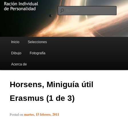
Blog de Rufus Gefangenen
Busca
Ración Individual de Personalidad
Menú principal
Inicio
Selecciones
Ir al contenido principal
Ir al contenido secundario
Dibujo
Fotografía
Acerca de
Horsens, Miniguía útil
Erasmus (1 de 3)
Posted on
martes, 15 febrero, 2011