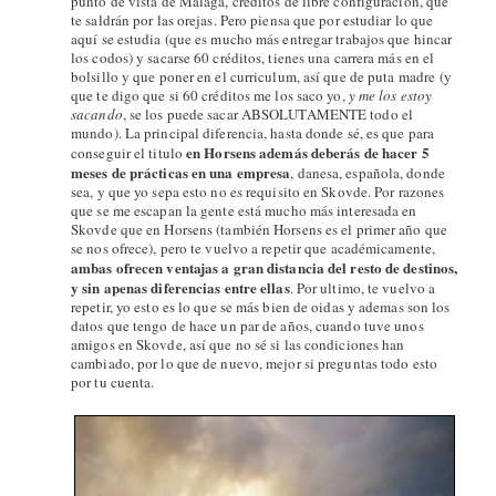
punto de vista de Málaga, créditos de libre configuración, que
te saldrán por las orejas. Pero piensa que por estudiar lo que
aquí se estudia (que es mucho más entregar trabajos que hincar
los codos) y sacarse 60 créditos, tienes una carrera más en el
bolsillo y que poner en el curriculum, así que de puta madre (y
que te digo que si 60 créditos me los saco yo,
y me los estoy
sacando
, se los puede sacar ABSOLUTAMENTE todo el
mundo). La principal diferencia, hasta donde sé, es que para
en Horsens además deberás de hacer 5
conseguir el titulo
meses de prácticas en una empresa
, danesa, española, donde
sea, y que yo sepa esto no es requisito en Skovde. Por razones
que se me escapan la gente está mucho más interesada en
Skovde que en Horsens (también Horsens es el primer año que
se nos ofrece), pero te vuelvo a repetir que académicamente,
ambas ofrecen ventajas a gran distancia del resto de destinos,
y sin apenas diferencias entre ellas
. Por ultimo, te vuelvo a
repetir, yo esto es lo que se más bien de oidas y ademas son los
datos que tengo de hace un par de años, cuando tuve unos
amigos en Skovde, así que no sé si las condiciones han
cambiado, por lo que de nuevo, mejor si preguntas todo esto
por tu cuenta.