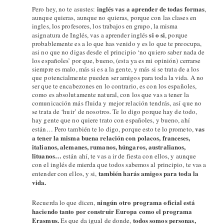
inglés vas a aprender de todas formas
Pero hey, no te asustes:
,
aunque quieras, aunque no quieras, porque con las clases en
ingles, los profesores, los trabajos en grupo, la misma
si o si
asignatura de Inglés, vas a aprender inglés
, porque
probablemente es a lo que has venido y es lo que te preocupa,
asi no que no digas desde el principio ‘no quiero saber nada de
los españoles’ por que, bueno, (esta ya es mi opinión) cerrarse
siempre es malo, más si es a la gente, y más si se trata de a los
que potencialmente pueden ser amigos para toda la vida. A no
ser que te encabezones en lo contrario, es con los españoles,
como es absolutamente natural, con los que vas a tener la
comunicación más fluida y mejor relación tendrás, así que no
se trata de ‘huir’ de nosotros. Te lo digo porque hay de todo,
hay gente que no quiere trato con españoles, y bueno, ahí
vas
están… Pero también te lo digo, porque esto te lo prometo,
a tener la misma buena relación con polacos, franceses,
italianos, alemanes, rumanos, húngaros, australianos,
lituanos…
están ahí, te vas a ir de fiesta con ellos, y aunque
con el inglés de mierda que todos sabemos al principio, te vas a
también harás amigos para toda la
entender con ellos, y si,
vida.
ningún otro programa oficial está
Recuerda lo que dicen,
haciendo tanto por construir Europa como el programa
Erasmus.
todos somos personas,
Es que da igual de donde,