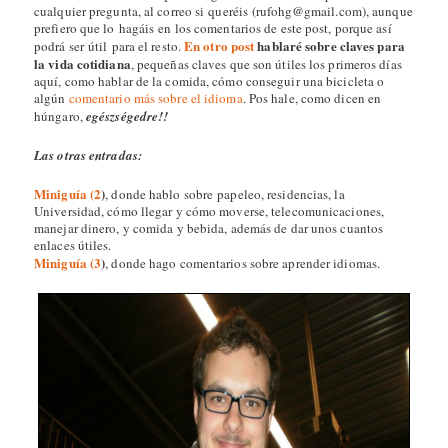
cualquier pregunta, al correo si queréis (rufohg@gmail.com), aunque
prefiero que lo hagáis en los comentarios de este post, porque así
En otro post
hablaré sobre claves para
podrá ser útil para el resto.
la vida cotidiana
, pequeñas claves que son útiles los primeros días
aquí, como hablar de la comida, cómo conseguir una bicicleta o
algún
comentario más sobre el idioma
. Pos hale, como dicen en
húngaro,
egészségedre!!
Las otras entradas:
Miniguía (2
)
, donde hablo sobre papeleo, residencias, la
Universidad, cómo llegar y cómo moverse, telecomunicaciones,
manejar dinero, y comida y bebida, además de dar unos cuantos
enlaces útiles.
Miniguía (3
)
, donde hago comentarios sobre aprender idiomas.