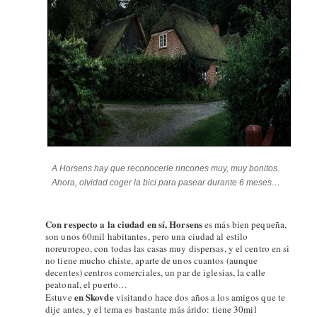
A Horsens hay que reconocerle rincones muy, muy bonitos.
Ahora, olvidad coger la bici para pasear durante 6 meses…
Con respecto a la ciudad en sí, Horsens
es más bien pequeña,
son unos 60mil habitantes, pero una ciudad al estilo
noreuropeo, con todas las casas muy dispersas, y el centro en si
no tiene mucho chiste, aparte de unos cuantos (aunque
decentes) centros comerciales, un par de iglesias, la calle
peatonal, el puerto…
en Skovde
Estuve
visitando hace dos años a los amigos que te
dije antes, y el tema es bastante más árido: tiene 30mil