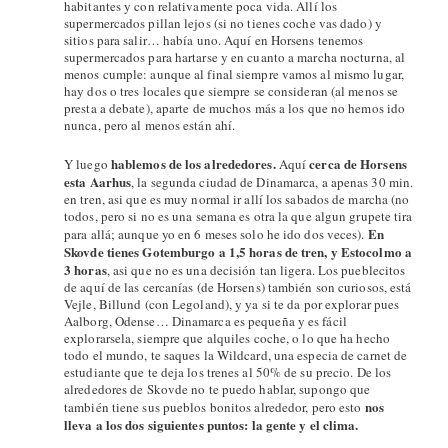
habitantes y con relativamente poca vida. Allí los
supermercados pillan lejos (si no tienes coche vas dado) y
sitios para salir… había uno. Aquí en Horsens tenemos
supermercados para hartarse y en cuanto a marcha nocturna, al
menos cumple: aunque al final siempre vamos al mismo lugar,
hay dos o tres locales que siempre se consideran (al menos se
presta a debate), aparte de muchos más a los que no hemos ido
nunca, pero al menos están ahí.
hablemos de los alrededores.
cerca de Horsens
Y luego
Aquí
esta Aarhus
, la segunda ciudad de Dinamarca, a apenas 30 min.
en tren, asi que es muy normal ir allí los sabados de marcha (no
todos, pero si no es una semana es otra la que algun grupete tira
En
para allá; aunque yo en 6 meses solo he ido dos veces).
Skovde tienes Gotemburgo a 1,5 horas de tren, y Estocolmo a
3 horas
, asi que no es una decisión tan ligera. Los pueblecitos
de aquí de las cercanías (de Horsens) también son curiosos, está
Vejle, Billund (con Legoland), y ya si te da por explorar pues
Aalborg, Odense… Dinamarca es pequeña y es fácil
explorarsela, siempre que alquiles coche, o lo que ha hecho
todo el mundo, te saques la Wildcard, una especia de carnet de
estudiante que te deja los trenes al 50% de su precio. De los
alrededores de Skovde no te puedo hablar, supongo que
nos
también tiene sus pueblos bonitos alrededor, pero esto
lleva a los dos siguientes puntos: la gente y el clima.