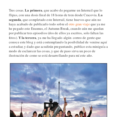
La primera
Tres cosas.
, que acabo de pegarme un Interrail que lo
La
flipas, con una dosis final de 18 horas de tren desde Cracovia.
segunda
, que completado este Interrail, tiene huevos que aún no
haya acabado de publicarlo todo sobre el
otro gran viaje
que ya me
he pegado este Erasmus, el Autumn Break, cuando aún me quedan
por publicar tres episodios (dos de ellos ya escritos, solo faltan las
Y la tercera
fotos).
, ya me ha llegado algún correo de gente que
conoce este blog y está contemplando la posibilidad de venirse aquí
a estudiar, y dado que acudirán preguntando, publico esta miniguía a
modo de esclarecer las cosas, y que de paso sirva un poco de
ilustración de como se está desarrollando para mí este año.