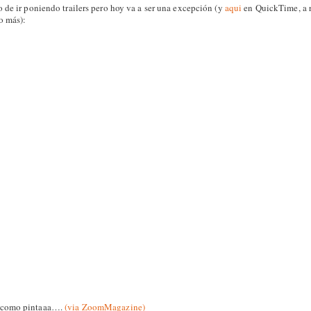
 de ir poniendo trailers pero hoy va a ser una excepción (y
aqui
en QuickTime, a 
o más):
 como pintaaa….
(via ZoomMagazine)