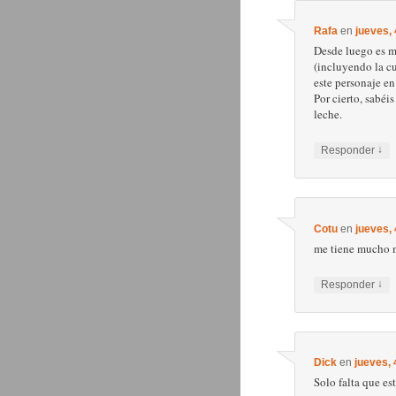
Rafa
en
jueves,
Desde luego es m
(incluyendo la cu
este personaje en
Por cierto, sabéi
leche.
↓
Responder
Cotu
en
jueves,
me tiene mucho m
↓
Responder
Dick
en
jueves, 
Solo falta que es