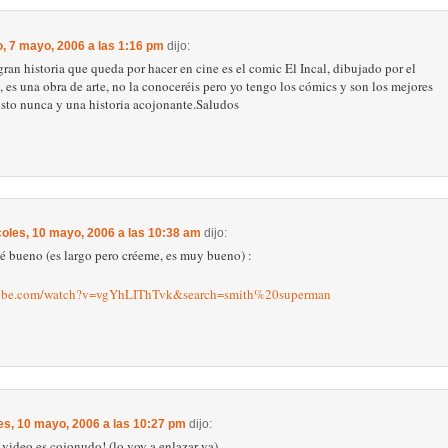
, 7 mayo, 2006 a las 1:16 pm
dijo:
ran historia que queda por hacer en cine es el comic El Incal, dibujado por el
es una obra de arte, no la conoceréis pero yo tengo los cómics y son los mejores
isto nunca y una historia acojonante.Saludos
oles, 10 mayo, 2006 a las 10:38 am
dijo:
ué bueno (es largo pero créeme, es muy bueno) :
tube.com/watch?v=vgYhLIThTvk&search=smith%20superman
es, 10 mayo, 2006 a las 10:27 pm
dijo:
 video es cojonudo! (lo voy a enlazar ya)