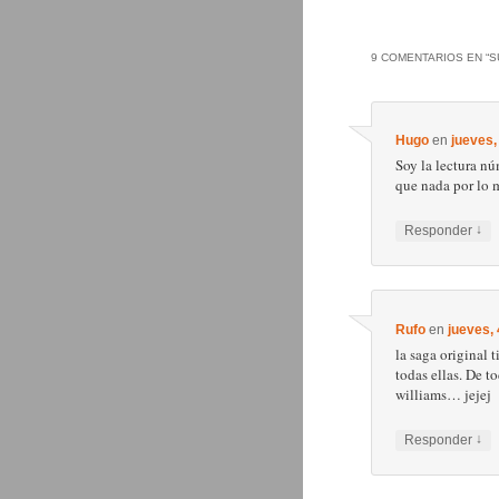
9 COMENTARIOS EN “
S
Hugo
en
jueves,
Soy la lectura nú
que nada por lo m
↓
Responder
Rufo
en
jueves,
la saga original 
todas ellas. De t
williams… jejej
↓
Responder