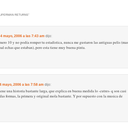
UPERMAN RETURNS
”
 4 mayo, 2006 a las 7:43 am
dijo:
mero 10 y no podía romper tu estadistica, nunca me gustaron las antiguas pelis (ma
al echas que estaban), pero esta tiene muy buena pinta.
 4 mayo, 2006 a las 7:58 am
dijo:
tiene una historia bastante larga, que explica en buena medida lo -cutres- q son casi
odas formas, la primera y original mola bastante. Y por supuesto con la musica de