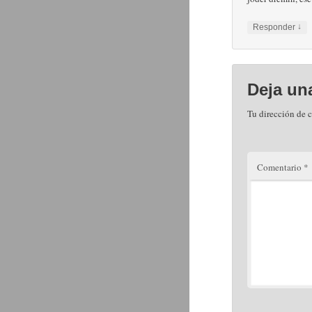
↓
Responder
Deja un
Tu dirección de c
Comentario
*