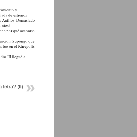
cimiento y
ñada de estrenos
los Anillos. Demasiado
antes?
iene por qué acabarse
tención (supongo que
s fué en el Kinepolis
dio III llegué a
letra? (II)