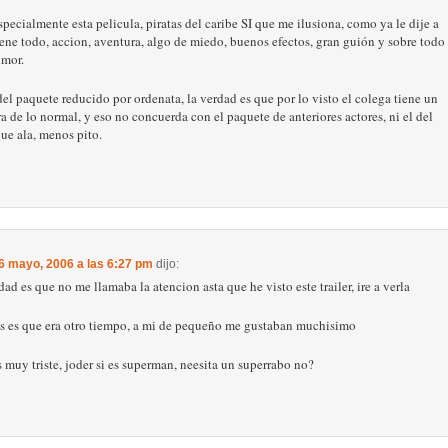
pecialmente esta pelicula, piratas del caribe SI que me ilusiona, como ya le dije a
tiene todo, accion, aventura, algo de miedo, buenos efectos, gran guión y sobre todo
mor.
del paquete reducido por ordenata, la verdad es que por lo visto el colega tiene un
a de lo normal, y eso no concuerda con el paquete de anteriores actores, ni el del
que ala, menos pito.
6 mayo, 2006 a las 6:27 pm
dijo:
dad es que no me llamaba la atencion asta que he visto este trailer, ire a verla
as es que era otro tiempo, a mi de pequeño me gustaban muchisimo
 muy triste, joder si es superman, neesita un superrabo no?