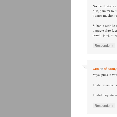
No me ilusiona es
rufo, para mi lo 
humor, mucho hu
Si habia oido lo 
paquete algo fuer
comic, jejej, asi 
↓
Responder
Geo
en
sábado, 
Vaya, pues la ver
Lo de las antigu
Lo del paquete es
↓
Responder