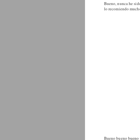
Bueno, nunca he sido
lo recomiendo much
Bueno bueno bueno