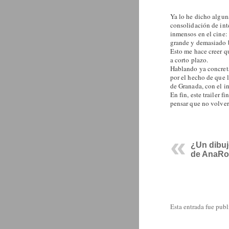
Ya lo he dicho algun
consolidación de int
inmensos en el cine: 
grande y demasiado 
Esto me hace creer q
a corto plazo.
Hablando ya concret
por el hecho de que l
de Granada, con el i
En fin, este trailer 
pensar que no volverí
¿Un dibuj
de AnaRo
Esta entrada fue pub