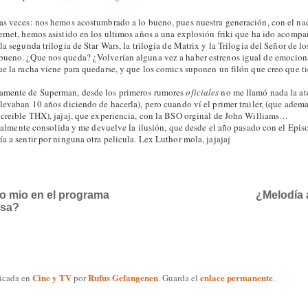
as veces: nos hemos acostumbrado a lo bueno, pues nuestra generación, con el na
ernet, hemos asistido en los ultimos años a una explosión friki que ha ido acompa
la segunda trilogia de Star Wars, la trilogía de Matrix y la Trilogia del Señor de 
bueno. ¿Que nos queda? ¿Volverían alguna vez a haber estrenos igual de emocion
ue la racha viene para quedarse, y que los comics suponen un filón que creo que t
amente de Superman, desde los primeros rumores
oficiales
no me llamó nada la a
levaban 10 años diciendo de hacerla), pero cuando ví el primer trailer, (que adema
ncreible THX), jajaj, que experiencia, con la BSO orginal de John Williams…
finalmente consolida y me devuelve la ilusión, que desde el año pasado con el Episo
a a sentir por ninguna otra pelicula. Lex Luthor mola, jajajaj
o mio en el programa
¿Melodía a 
sa?
Cine y TV
Rufus Gefangenen
enlace permanente
licada en
por
. Guarda el
.