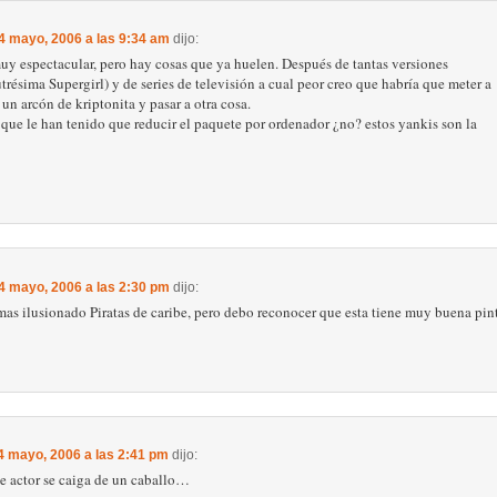
 4 mayo, 2006 a las 9:34 am
dijo:
uy espectacular, pero hay cosas que ya huelen. Después de tantas versiones
trésima Supergirl) y de series de televisión a cual peor creo que habría que meter a
 un arcón de kriptonita y pasar a otra cosa.
s que le han tenido que reducir el paquete por ordenador ¿no? estos yankis son la
 4 mayo, 2006 a las 2:30 pm
dijo:
as ilusionado Piratas de caribe, pero debo reconocer que esta tiene muy buena pin
4 mayo, 2006 a las 2:41 pm
dijo:
te actor se caiga de un caballo…