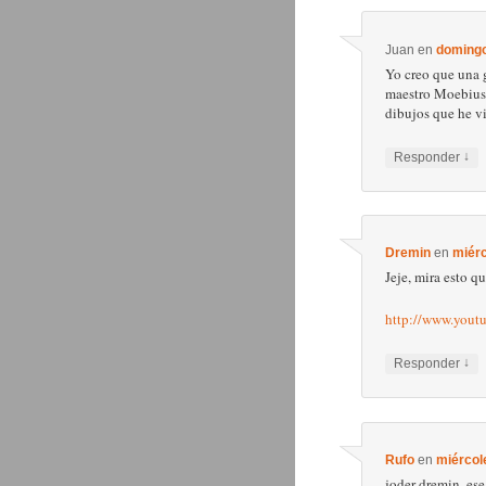
Juan
en
domingo
Yo creo que una g
maestro Moebius, 
dibujos que he v
↓
Responder
Dremin
en
miérc
Jeje, mira esto q
http://www.you
↓
Responder
Rufo
en
miércol
joder dremin, ese