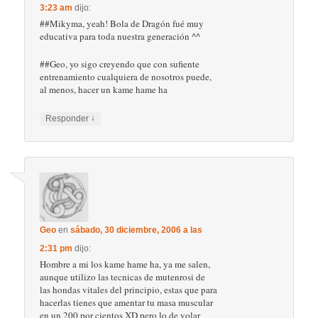
3:23 am
dijo:
##Mikyma, yeah! Bola de Dragón fué muy
educativa para toda nuestra generación ^^
##Geo, yo sigo creyendo que con sufiente
entrenamiento cualquiera de nosotros puede,
al menos, hacer un kame hame ha
↓
Responder
Geo
en
sábado, 30 diciembre, 2006 a las
2:31 pm
dijo:
Hombre a mi los kame hame ha, ya me salen,
aunque utilizo las tecnicas de mutenrosi de
las hondas vitales del principio, estas que para
hacerlas tienes que amentar tu masa muscular
en un 200 por cientos XD pero lo de volar