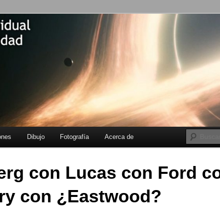
fangenen
Individual de
lidad
incipal
ecundario
ones
Dibujo
Fotografía
Acerca de
erg con Lucas con Ford c
ry con ¿Eastwood?