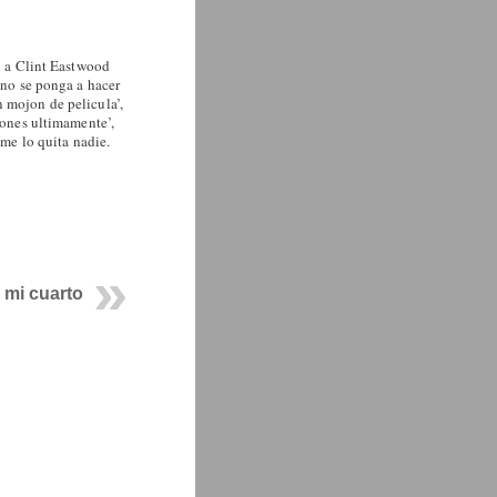
l a Clint Eastwood
uno se ponga a hacer
n mojon de pelicula’,
ojones ultimamente’,
 me lo quita nadie.
r mi cuarto