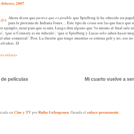
6 febrero, 2007
Ahora dicen que
parece que es posible
que Spielberg le ha ofrecido un pape
para la proxima de Indiana Jones… Este tipo de cosas son las que hace que 
r ejemplo, rezar para que ocurra. Luego dirá alguno que ‘lo mismo al final sale u
jo’, ‘que si Connery es un ridiculo’, ‘que si Spielberg y Lucas solo saben hacer m
el afan comercial’. Posi. La ilusión que tengo mientras se estrena peli y no, eso no
olvideis :D
ces
enlaces
 de películas
Mi cuarto vuelve a se
Cine y TV
Rufus Gefangenen
enlace permanente
licada en
por
. Guarda el
.