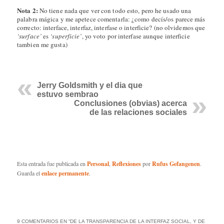
Nota 2:
No tiene nada que ver con todo esto, pero he usado una
palabra mágica y me apetece comentarla: ¿como decís/os parece más
correcto: interface, interfaz, interfase o interficie? (no olvidemos que
‘surface’
es
‘superficie’
, yo voto por interfase aunque interficie
tambien me gusta)
Jerry Goldsmith y el dia que
estuvo sembrao
Conclusiones (obvias) acerca
de las relaciones sociales
Esta entrada fue publicada en
Personal
,
Reflexiones
por
Rufus Gefangenen
.
Guarda el
enlace permanente
.
9 COMENTARIOS EN “
DE LA TRANSPARENCIA DE LA INTERFAZ SOCIAL, Y DE