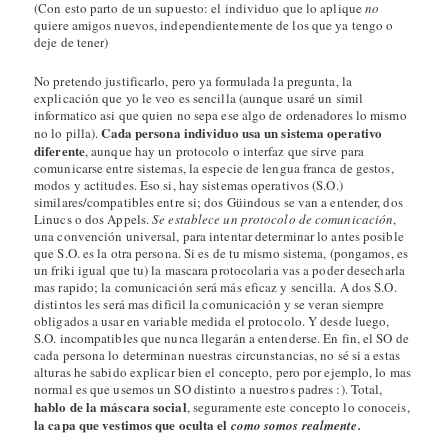
(Con esto parto de un supuesto: el individuo que lo aplique
no
quiere amigos nuevos, independientemente de los que ya tengo o
deje de tener)
No pretendo justificarlo, pero ya formulada la pregunta, la
explicación que yo le veo es sencilla (aunque usaré un simil
informatico asi que quien no sepa ese algo de ordenadores lo mismo
Cada persona individuo usa un sistema operativo
no lo pilla).
diferente
, aunque hay un protocolo o interfaz que sirve para
comunicarse entre sistemas, la especie de lengua franca de gestos,
modos y actitudes. Eso si, hay sistemas operativos (S.O.)
similares/compatibles entre si; dos Güindous se van a entender, dos
Linucs o dos Appels.
Se establece un protocolo de comunicación
,
una convención universal, para intentar determinar lo antes posible
que S.O. es la otra persona. Si es de tu mismo sistema, (pongamos, es
un friki igual que tu) la mascara protocolaria vas a poder desecharla
mas rapido; la comunicación será más eficaz y sencilla. A dos S.O.
distintos les será mas dificil la comunicación y se veran siempre
obligados a usar en variable medida el protocolo. Y desde luego,
S.O. incompatibles que nunca llegarán a entenderse. En fin, el SO de
cada persona lo determinan nuestras circunstancias, no sé si a estas
alturas he sabido explicar bien el concepto, pero por ejemplo, lo mas
normal es que usemos un SO distinto a nuestros padres :). Total,
hablo de la máscara social
, seguramente este concepto lo conoceis,
la capa que vestimos que oculta el
como somos realmente.