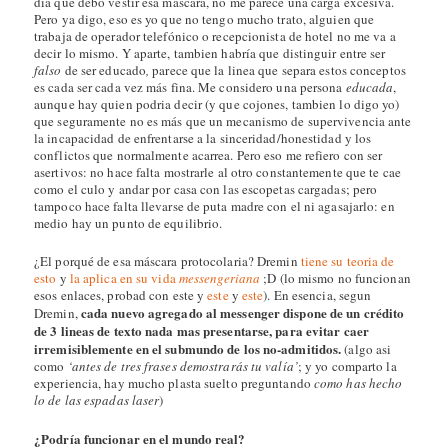
dia que debo vestir esa máscara, no me parece una carga excesiva.
Pero ya digo, eso es yo que no tengo mucho trato, alguien que
trabaja de operador telefónico o recepcionista de hotel no me va a
decir lo mismo. Y aparte, tambien habría que distinguir entre ser
falso
de ser educado
,
parece que la linea que separa estos conceptos
es cada ser cada vez más fina. Me considero una persona
educada
,
aunque hay quien podria decir (y que cojones, tambien lo digo yo)
que seguramente no es más que un mecanismo de supervivencia ante
la incapacidad de enfrentarse a la sinceridad/honestidad y los
conflictos que normalmente acarrea. Pero eso me refiero con ser
asertivos: no hace falta mostrarle al otro constantemente que te cae
como el culo y andar por casa con las escopetas cargadas; pero
tampoco hace falta llevarse de puta madre con el ni agasajarlo: en
medio hay un punto de equilibrio.
¿El porqué de esa máscara protocolaria? Dremin
tiene su teoria de
esto
y
la aplica en su vida
messengeriana
;D (lo mismo no funcionan
esos enlaces, probad con este y
este
y
este
). En esencia, segun
cada nuevo agregado al messenger dispone de un crédito
Dremin,
de 3 lineas de texto nada mas presentarse, para evitar caer
irremisiblemente en el submundo de los no-admitidos.
(algo asi
como
‘
antes de tres frases
demostrarás tu valía’
; y yo comparto la
experiencia, hay mucho plasta suelto preguntando
como has hecho
lo de las espadas laser
)
¿Podría funcionar en el mundo real?