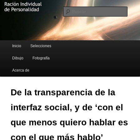
Blog de Rufus Gefangenen
Busca
Ración Individual de Personalidad
Menú principal
Inicio
Selecciones
Ir al contenido principal
Ir al contenido secundario
Dibujo
Fotografía
Acerca de
De la transparencia de la
interfaz social, y de ‘con el
que menos quiero hablar es
con el que más hablo’