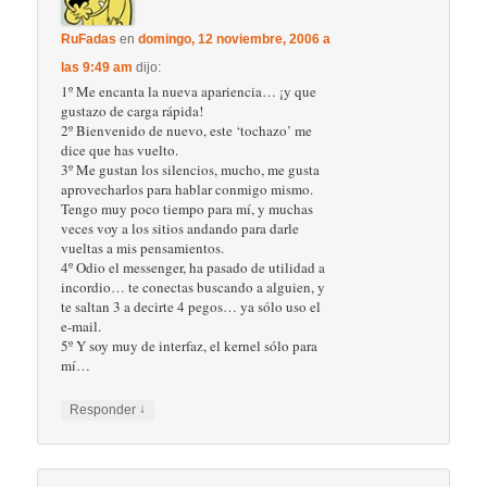
RuFadas
en
domingo, 12 noviembre, 2006 a
las 9:49 am
dijo:
1º Me encanta la nueva apariencia… ¡y que
gustazo de carga rápida!
2º Bienvenido de nuevo, este ‘tochazo’ me
dice que has vuelto.
3º Me gustan los silencios, mucho, me gusta
aprovecharlos para hablar conmigo mismo.
Tengo muy poco tiempo para mí, y muchas
veces voy a los sitios andando para darle
vueltas a mis pensamientos.
4º Odio el messenger, ha pasado de utilidad a
incordio… te conectas buscando a alguien, y
te saltan 3 a decirte 4 pegos… ya sólo uso el
e-mail.
5º Y soy muy de interfaz, el kernel sólo para
mí…
↓
Responder