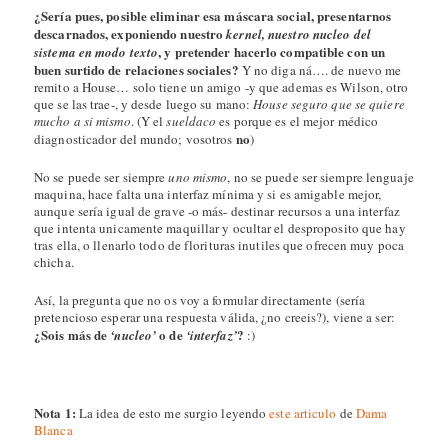
¿Sería pues, posible eliminar esa máscara social, presentarnos
descarnados, exponiendo nuestro
kernel, nuestro nucleo del
, y pretender hacerlo compatible con un
sistema en modo texto
buen surtido de relaciones sociales?
Y no diga ná…. de nuevo me
remito a House… solo tiene un amigo -y que ademas es Wilson, otro
que se las trae-, y desde luego su mano:
House seguro que se quiere
mucho a si mismo
. (Y el
sueldaco
es porque es el mejor médico
no
diagnosticador del mundo; vosotros
)
No se puede ser siempre
uno mismo
, no se puede ser siempre lenguaje
maquina, hace falta una interfaz mínima y si es amigable mejor,
aunque sería igual de grave -o más- destinar recursos a una interfaz
que intenta unicamente maquillar y ocultar el desproposito que hay
tras ella, o llenarlo todo de florituras inutiles que ofrecen muy poca
chicha.
Así, la pregunta que no os voy a formular directamente (sería
pretencioso esperar una respuesta válida, ¿no creeis?), viene a ser:
¿Sois más de
o de
?
‘nucleo’
‘interfaz’
:)
Nota 1:
La idea de esto me surgio leyendo
este articulo
de
Dama
Blanca