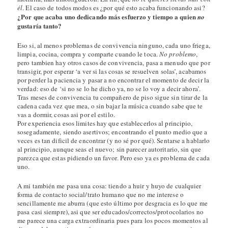
él
. El caso de todos modos es ¿por qué esto acaba funcionando asi?
¿Por que acaba uno dedicando más esfuerzo y tiempo a quien
no
gustaría tanto?
Eso si, al menos problemas de convivencia ninguno, cada uno friega,
limpia, cocina, compra y comparte cuando le toca.
No problemo
,
pero tambien hay otros casos de convivencia, pasa a menudo que por
transigir, por esperar ‘a ver si las cosas se resuelven solas’, acabamos
por perder la paciencia y pasar a no encontrar el momento de decir la
verdad: eso de ‘si no se lo he dicho ya, no se lo voy a decir ahora’.
Tras meses de convivencia tu compañero de piso sigue sin tirar de la
cadena cada vez que mea, o sin bajar la música cuando sabe que te
vas a dormir, cosas asi por el estilo.
Por experiencia esos limites hay que establecerlos al principio,
sosegadamente, siendo asertivos; encontrando el punto medio que a
veces es tan dificil de encontrar (y no sé por qué). Sentarse a hablarlo
al principio, aunque seas el nuevo; sin parecer autoritario, sin que
parezca que estas pidiendo un favor. Pero eso ya es problema de cada
uno.
A mi también me pasa una cosa: tiendo a huir y huyo de cualquier
forma de contacto social/trato humano que no me interese o
sencillamente me aburra (que esto último por desgracia es lo que me
pasa casi siempre), asi que ser educados/correctos/protocolarios no
me parece una carga extraordinaria pues para los pocos momentos al