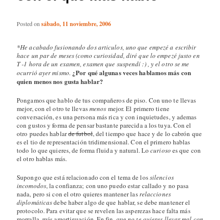
Posted on
sábado, 11 noviembre, 2006
*He acabado fusionando dos articulos, uno que empezé a escribir
hace un par de meses (como curiosidad, diré que lo empezé justo en
T -1 hora de un examen, examen que suspendí :) , y el otro se me
¿Por qué algunas veces hablamos más con
ocurrió ayer mismo.
quien menos nos gusta hablar?
Pongamos que hablo de tus compañeros de piso. Con uno te llevas
mejor, con el otro te llevas
menos
mejor. El primero tiene
conversación, es una persona más rica y con inquietudes, y ademas
con gustos y forma de pensar bastante parecida a los tuya. Con el
otro puedes hablar
de futbol
, del tiempo que hace y de lo cabrón que
es el tio de representación tridimensional. Con el primero hablas
todo lo que quieres, de forma fluida y natural. Lo
curioso
es que con
el otro hablas más.
Supongo que está relacionado con el tema de los
silencios
incomodos
, la confianza; con uno puedo estar callado y no pasa
nada, pero si con el otro quieres mantener las
relacciones
diplomáticas
debe haber algo de que hablar, se debe mantener el
protocolo. Para evitar que se revelen las asperezas hace falta más
morralla, más amortiguación. En fin, que
no te quieres llevar mal con