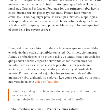
mayusculas o sin ellas: críminal, punto. Igual que Sadam Hussein,
igual que Osama Bin Laden. Pudieran los dos primeros haber hecho
cosas buenas por sus países (ya sabemos, Franco hizo muchos
embalses…), no hay lugar para las disculpas, matices, o apologías.
Y después de criminal, viene lo de dictador, sátrapa, déspota, tirano
y la de apellidos que quieran ponerse. Merecía por lo tanto que todo
el peso de la ley cayese sobre él
.
Bien, todos hemos visto los vídeos e imágenes que se han emitido
en televisión y están disponibles en la red. Durísimos, ciertamente.
Aunque probablemente no mucho más que tantas otras barbaridades
que pueden ocurrir y siguen ocurriendo en tantos rincones del
mundo. Pero esta es la que sale a la palestra: la imagen de un
anciano, exdictador, si, vapuleado y apaleado, y al borde de la
muerte. Por no hablar del enjambre luego formando de móviles
grabando y fotografiando su cadaver. Leo como segundo comentario
más votado en este
vídeo en Youtube:
» me alegro de que no haya muerto en paz, puedo dormir bien
esta noche :)
Buen trabajo libios, os deseo lo mejor en el futuro!!»
Prefiero el más votado
Bruto, intestino, pasional…
: