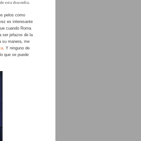
de esta discordia.
los pelos como
vez es interesante
l que cuando Roma
ser jefazos de la
a su manera, me
ca
. Y ninguno de
 lo que se puede