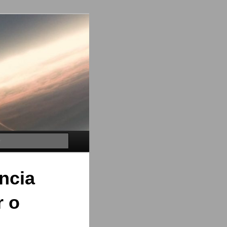
Buscar
ncia
r o