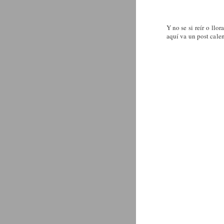
Y no se si reír o llora
aquí va un post calen