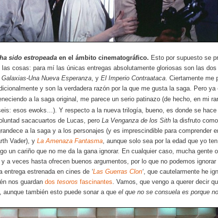
 ha sido estropeada
en el ámbito cinematográfico.
Esto por supuesto se pr
n las cosas: para mí las únicas entregas absolutamente gloriosas son las dos
s Galaxias-Una Nueva Esperanza
, y
El Imperio Contraataca
. Ciertamente me 
dicionalmente y son la verdadera razón por la que me gusta la saga. Pero ya
eneciendo a la saga original, me parece un serio patinazo (de hecho,
en mi ra
 seis: esos ewoks…). Y respecto a la nueva trilogía, bueno, es donde se hace
luntad sacacuartos de Lucas, pero
La Venganza de los Sith
la disfruto com
randece a la saga y a los personajes (y es imprescindible para comprender en
rth Vader), y
La Amenaza Fantasma
, aunque solo sea por la edad que yo te
ngo un cariño que no me da la gana ignorar. En cualquier caso, mucha gente o
a, y a veces hasta ofrecen buenos argumentos, por lo que no podemos ignorar 
ga entrega estrenada en cines de
‘
Las Guerras Clon
‘
, que cautelarmente he ig
ién nos guardan
dos
tesoros
fascinantes
. Vamos, que vengo a querer decir 
, aunque también esto puede sonar a que
el que no se consuela es porque no