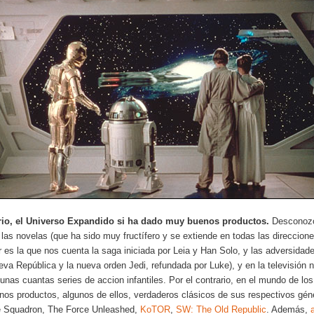
ario, el Universo Expandido si ha dado muy buenos productos.
Desconozc
 las novelas (que ha sido muy fructífero y se extiende en todas las direcciones
r es la que nos cuenta la saga iniciada por Leia y Han Solo, y las adversidad
eva República y la nueva orden Jedi, refundada por Luke), y en la televisión
unas cuantas series de accion infantiles. Por el contrario, en el mundo de lo
os productos, algunos de ellos, verdaderos clásicos de sus respectivos gé
e Squadron, The Force Unleashed,
KoTOR
,
SW: The Old Republic
. Además,