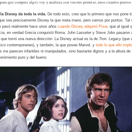
para que compres algo), voy a analizar, con vuestro permiso, unos cuantos puntos 
la Disney da toda la vida
.
De todo esto, creo que lo primero que nos pone 
que sea precisamente Disney la que meta mano, pero vamos por puntos. Tal 
ue pasó realmente hace unos años
cuando Disney adquirió Pixar
, que al igua
cia, en verdad Grecia
conquistó
Roma: John Lasseter y Steve Jobs pasaron a 
 que tomó una nueva dirección. La Disney actual es la de
Tron: Legacy
(que 
sico contemporaneo), y también, la que posee Marvel, y
todo lo que ello impli
 me parecen infantiles ni manipulados, sino bastante dignos y a la altura de
tenimiento puro y del bueno.