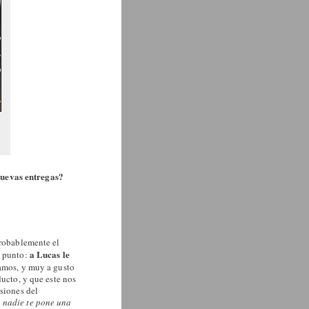
nuevas entregas?
robablemente el
a Lucas le
e punto:
gamos, y muy a gusto
ducto, y que este nos
rsiones del
nadie te pone una