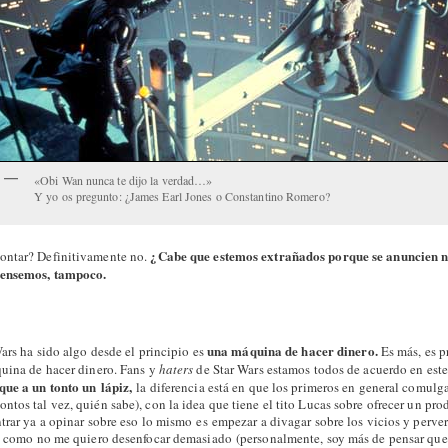
«Obi Wan nunca te dijo la verdad…»
Y yo os pregunto: ¿James Earl Jones o Constantino Romero?
¿Cabe que estemos extrañados porque se anuncien 
ontar? Definitivamente no.
pensemos, tampoco.
una máquina de hacer dinero.
Wars ha sido algo desde el principio es
Es más, es p
uina de hacer dinero. Fans y
haters
de Star Wars estamos todos de acuerdo en est
que a un tonto un lápiz,
la diferencia está en que los primeros en general comul
tos tal vez, quién sabe), con la idea que tiene el tito Lucas sobre ofrecer un pro
trar ya a opinar sobre eso lo mismo es empezar a divagar sobre los vicios y perve
 y como no me quiero desenfocar demasiado (personalmente, soy más de pensar que