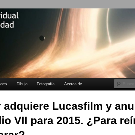
fangenen
Individual de
lidad
incipal
ecundario
ones
Dibujo
Fotografía
Acerca de
 adquiere Lucasfilm y anu
io VII para 2015. ¿Para reí
lorar?