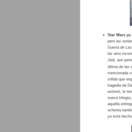
Star Wars
ya
pero así está
Guerra de La
las amo incon
Jedi
, aun pert
última de las
mencionada vo
sólida que eng
tragedia de Da
estrenó, le te
nueva trilogí
aquella entre
ochenta tamb
ya está hecho