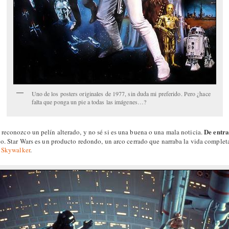
Uno de los posters originales de 1977, sin duda mi preferido. Pero ¿hace
falta que ponga un pie a todas las imágenes…?
De entra
reconozco un pelín alterado, y no sé si es una buena o una mala noticia.
o. Star Wars es un producto redondo, un arco cerrado que narraba la vida complet
 Skywalker
.