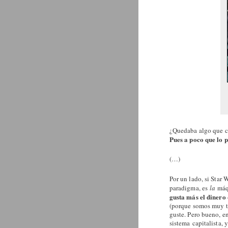
¿Quedaba algo que c
Pues a poco que lo 
(…)
Por un lado, si Star 
paradigma, es
la
máq
gusta más el dinero 
(porque somos muy ton
guste. Pero bueno, en
sistema capitalista,