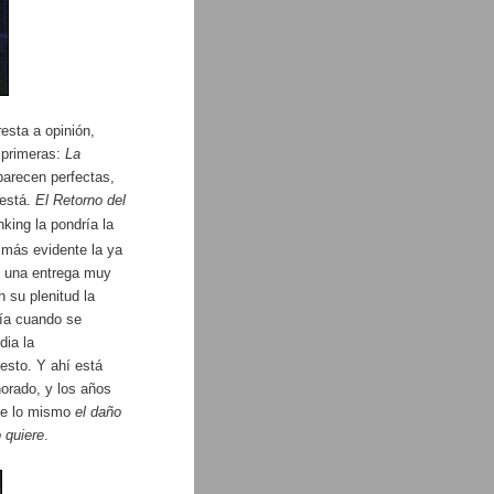
esta a opinión,
 primeras:
La
parecen perfectas,
 está.
El Retorno del
nking
la pondría la
 más evidente la ya
o una entrega muy
 su plenitud la
nía cuando se
dia la
esto. Y ahí está
norado, y los años
que lo mismo
el daño
 quiere
.