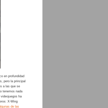
o en profundidad
, pero la principal
es a las que se
 no tenemos nada
s videojuegos ha
neros: X-Wing
algunas de las