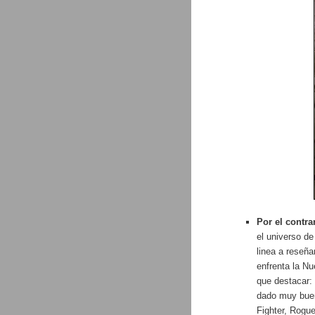
Por el contr
el universo de
linea a reseña
enfrenta la Nu
que destacar: 
dado muy buen
Fighter, Rogu