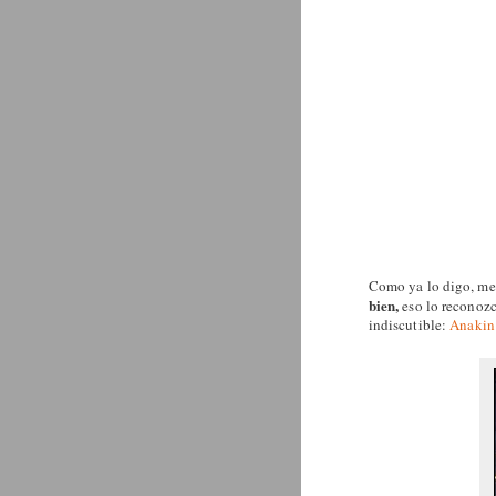
Como ya lo digo, me 
bien,
eso lo reconozc
indiscutible:
Anakin